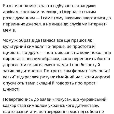
Розвінчання міфів часто відбувається завдяки
архівам, спогадам очевидців і журналістським
розслідуванням — і саме тому важливо звертатися до
первинних джерел, а не лише до слухів чи інтернет-
мемів.
Чому ж образ Діда Панаса все ще працює як
культурний символ? По-перше, це простота й
щирість. По-друге — повторюваність: коли покоління
виростає з певним образом, воно переносить його в
доросле життя як елемент пам'яті про безпеку й
затишок дитинства. По-третє, сам формат "вечірньої
казки" підкреслює ритуал: сімейний час, коли дорослі
опускають теми складні й говорять про прості
цінності.
Повертаючись до заяви «Фокуса», що «український
казкар став символом українського дитинства»,
варто зазначити: це твердження має під собою не