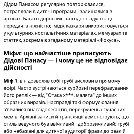
Дідом Панасом регулярно повторювалися,
потрапляли в дитячі програми і залишалися в
архівах. Багато дорослих сьогодні згадують ці
передачі з ніжністю; імідж казкаря використовується
у культурних ностальгічних матеріалах, мемуарах та
статтях, зокрема в згаданому матеріалі «Фокуса».
Міфи: що найчастіше приписують
Дідові Панасу — і чому це не відповідає
дійсності
Міф 1
: він дозволяв собі грубі вислови в прямому
ефірі. Часто зустрічаються курйозні перефразування
його реплік — від "Отака х***, малята" до інших
образних виразів. Насправді такі формулювання
з’явилися внаслідок жартів, перекручень і сучасних
мемів. Архівні записи й трансляції демонструють, що
стиль ведучого був ввічливий і доброзичливий; грубі
або небажані для дитячої аудиторії фрази до реалій