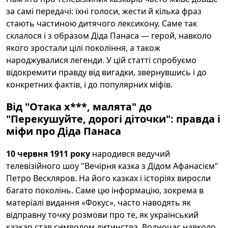
за самі передачі: їхні голоси, жести й кілька фраз
стають частиною дитячого лексикону. Саме так
склалося і з образом Діда Панаса — герой, навколо
якого зростали цілі покоління, а також
народжувалися легенди. У цій статті спробуємо
відокремити правду від вигадки, звернувшись і до
конкретних фактів, і до популярних міфів.
Від "Отака х***, малята" до
"Перекушуйте, дорогі діточки": правда і
міфи про Діда Панаса
10 червня 1911 року
народився ведучий
телевізійного шоу "Вечірня казка з Дідом Афанасієм"
Петро Вескляров. На його казках і історіях виросли
багато поколінь. Саме цю інформацію, зокрема в
матеріалі видання «Фокус», часто наводять як
відправну точку розмови про те, як український
казкар став символом дитинства. Водночас навколо