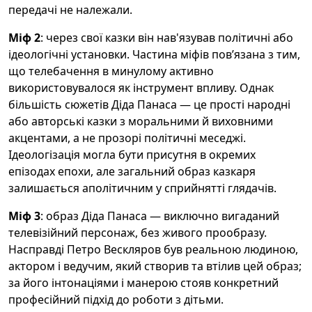
передачі не належали.
Міф 2
: через свої казки він нав'язував політичні або
ідеологічні установки. Частина міфів пов’язана з тим,
що телебачення в минулому активно
використовувалося як інструмент впливу. Однак
більшість сюжетів Діда Панаса — це прості народні
або авторські казки з моральними й виховними
акцентами, а не прозорі політичні меседжі.
Ідеологізація могла бути присутня в окремих
епізодах епохи, але загальний образ казкаря
залишається аполітичним у сприйнятті глядачів.
Міф 3
: образ Діда Панаса — виключно вигаданий
телевізійний персонаж, без живого прообразу.
Насправді Петро Вескляров був реальною людиною,
актором і ведучим, який створив та втілив цей образ;
за його інтонаціями і манерою стояв конкретний
професійний підхід до роботи з дітьми.