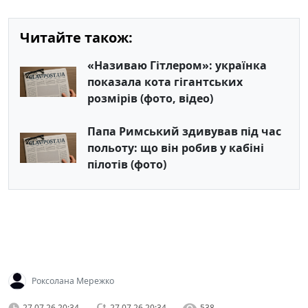
Читайте також:
«Називаю Гітлером»: українка
показала кота гігантських
розмірів (фото, відео)
Папа Римський здивував під час
польоту: що він робив у кабіні
пілотів (фото)
Роксолана Мережко
27.07.26 20:34
27.07.26 20:34
538