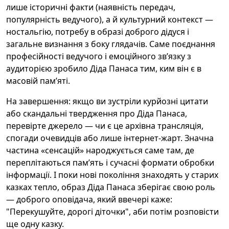
лише історичні факти (наявність передач,
популярність ведучого), а й культурний контекст —
ностальгію, потребу в образі доброго дідуся і
загальне визнання з боку глядачів. Саме поєднання
професійності ведучого і емоційного зв’язку з
аудиторією зробило Діда Панаса тим, ким він є в
масовій пам’яті.
На завершення: якщо ви зустріли курйозні цитати
або скандальні твердження про Діда Панаса,
перевірте джерело — чи є це архівна трансляція,
спогади очевидців або лише інтернет-жарт. Значна
частина «сенсацій» народжується саме там, де
переплітаються пам’ять і сучасні формати обробки
інформації. І поки нові покоління знаходять у старих
казках тепло, образ Діда Панаса зберігає свою роль
— доброго оповідача, який ввечері каже:
"Перекушуйте, дорогі діточки", аби потім розповісти
ще одну казку.