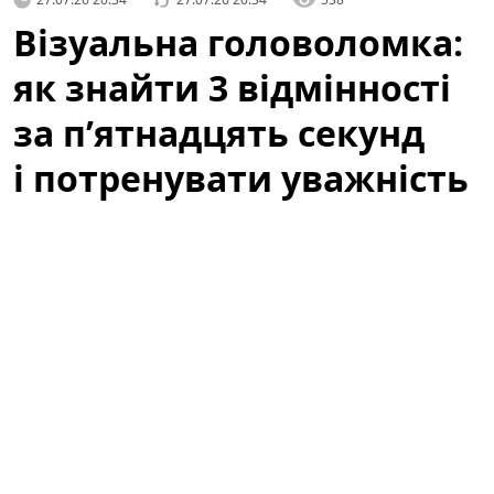
Візуальна головоломка:
як знайти 3 відмінності
за п’ятнадцять секунд
і потренувати уважність
Коли ми говоримо про ігри для розуму, часто
уявляємо складні математичні задачі чи логічні
ребуси. Але інколи достатньо простої картинки, щоб
прокачати реакцію і уважність — швидка вправка на
знаходження відмінностей здатна дати відчутний
ефект за лічені хвилини. У цій статті ви дізнаєтеся,
чому варто спробувати такі тести, як правильно
підходити до задачі «знайти три відмінності за 15