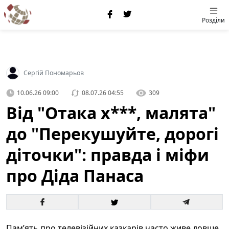
Розділи
Сергій Пономарьов
10.06.26 09:00
08.07.26 04:55
309
Від "Отака х***, малята"
до "Перекушуйте, дорогі
діточки": правда і міфи
про Діда Панаса
Пам’ять про телевізійних казкарів часто живе довше