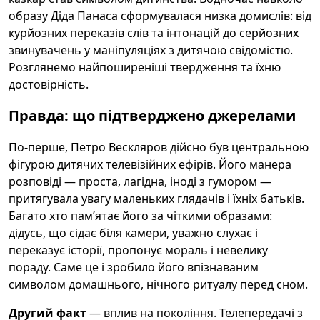
образу Діда Панаса сформувалася низка домислів: від
курйозних переказів слів та інтонацій до серйозних
звинувачень у маніпуляціях з дитячою свідомістю.
Розглянемо найпоширеніші твердження та їхню
достовірність.
Правда: що підтверджено джерелами
По-перше, Петро Вескляров дійсно був центральною
фігурою дитячих телевізійних ефірів. Його манера
розповіді — проста, лагідна, іноді з гумором —
притягувала увагу маленьких глядачів і їхніх батьків.
Багато хто пам’ятає його за чіткими образами:
дідусь, що сідає біля камери, уважно слухає і
переказує історії, пропонує мораль і невелику
пораду. Саме це і зробило його впізнаваним
символом домашнього, нічного ритуалу перед сном.
Другий факт
— вплив на покоління. Телепередачі з