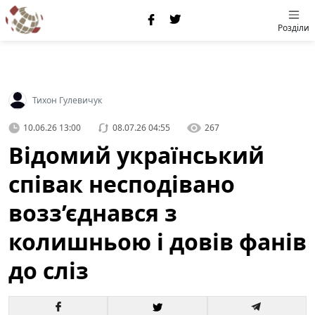
Розділи
Тихон Гулевичук
10.06.26 13:00
08.07.26 04:55
267
Відомий український
співак несподівано
возз’єднався з
колишньою і довів фанів
до сліз