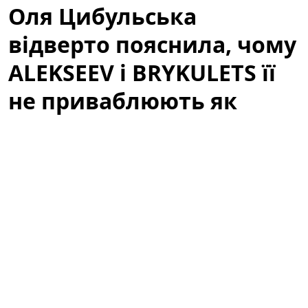
Оля Цибульська
відверто пояснила, чому
ALEKSEEV і BRYKULETS її
не приваблюють як
чоловіки
Артистка здивувала заявою про відомих співаків. У
неочікуваному інтерв'ю відома телеведуча і співачка
зізналася, чому двоє популярних виконавців —
ALEKSEEV
та
BRYKULETS
— не викликають у неї
романтичного інтересу. Слова Олі миттєво стали
приводом для обговорень у мережі: шанувальники і
критики почали аналізувати, чи це особистий вибір,