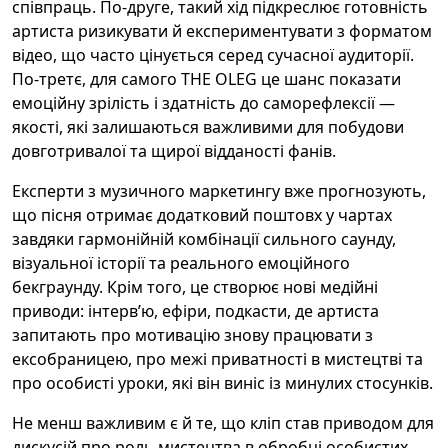
співпраць. По-друге, такий хід підкреслює готовність
артиста ризикувати й експериментувати з форматом
відео, що часто цінується серед сучасної аудиторії.
По-третє, для самого THE OLEG це шанс показати
емоційну зрілість і здатність до саморефлексії —
якості, які залишаються важливими для побудови
довготривалої та щирої відданості фанів.
Експерти з музичного маркетингу вже прогнозують,
що пісня отримає додатковий поштовх у чартах
завдяки гармонійній комбінації сильного саунду,
візуальної історії та реального емоційного
бекграунду. Крім того, це створює нові медійні
приводи: інтерв’ю, ефіри, подкасти, де артиста
запитають про мотивацію знову працювати з
ексобраницею, про межі приватності в мистецтві та
про особисті уроки, які він виніс із минулих стосунків.
Не менш важливим є й те, що кліп став приводом для
дискусій про роль мистецтва в обробці особистих