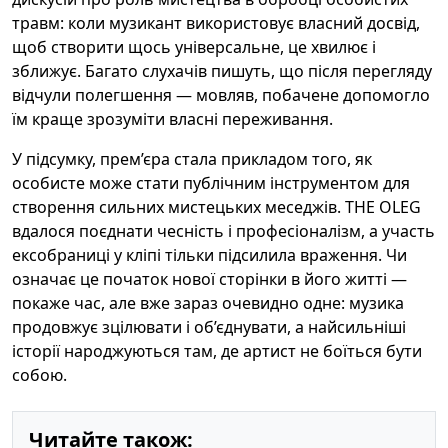
травм: коли музикант використовує власний досвід,
щоб створити щось універсальне, це хвилює і
зближує. Багато слухачів пишуть, що після перегляду
відчули полегшення — мовляв, побачене допомогло
їм краще зрозуміти власні переживання.
У підсумку, прем’єра стала прикладом того, як
особисте може стати публічним інструментом для
створення сильних мистецьких меседжів. THE OLEG
вдалося поєднати чесність і професіоналізм, а участь
ексобраницi у кліпі тільки підсилила враження. Чи
означає це початок нової сторінки в його житті —
покаже час, але вже зараз очевидно одне: музика
продовжує зцілювати і об’єднувати, а найсильніші
історії народжуються там, де артист не боїться бути
собою.
Читайте також: