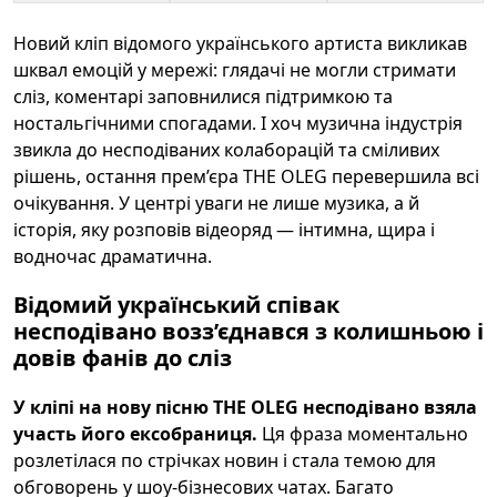
Новий кліп відомого українського артиста викликав
шквал емоцій у мережі: глядачі не могли стримати
сліз, коментарі заповнилися підтримкою та
ностальгічними спогадами. І хоч музична індустрія
звикла до несподіваних колаборацій та сміливих
рішень, остання прем’єра THE OLEG перевершила всі
очікування. У центрі уваги не лише музика, а й
історія, яку розповів відеоряд — інтимна, щира і
водночас драматична.
Відомий український співак
несподівано возз’єднався з колишньою і
довів фанів до сліз
У кліпі на нову пісню THE OLEG несподівано взяла
участь його ексобраниця.
Ця фраза моментально
розлетілася по стрічках новин і стала темою для
обговорень у шоу-бізнесових чатах. Багато