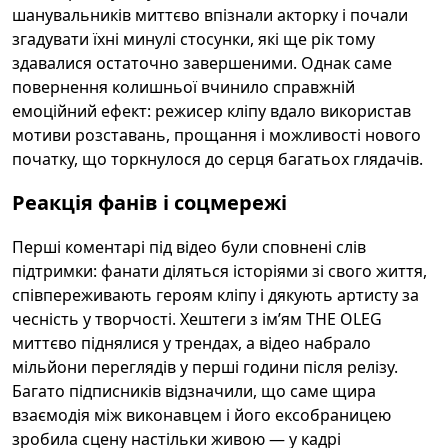
шанувальників миттєво впізнали акторку і почали
згадувати їхні минулі стосунки, які ще рік тому
здавалися остаточно завершеними. Однак саме
повернення колишньої вчинило справжній
емоційний ефект: режисер кліпу вдало використав
мотиви розставань, прощання і можливості нового
початку, що торкнулося до серця багатьох глядачів.
Реакція фанів і соцмережі
Перші коментарі під відео були сповнені слів
підтримки: фанати діляться історіями зі свого життя,
співпереживають героям кліпу і дякують артисту за
чесність у творчості. Хештеги з ім’ям THE OLEG
миттєво піднялися у трендах, а відео набрало
мільйони переглядів у перші години після релізу.
Багато підписників відзначили, що саме щира
взаємодія між виконавцем і його ексобраницею
зробила сцену настільки живою — у кадрі