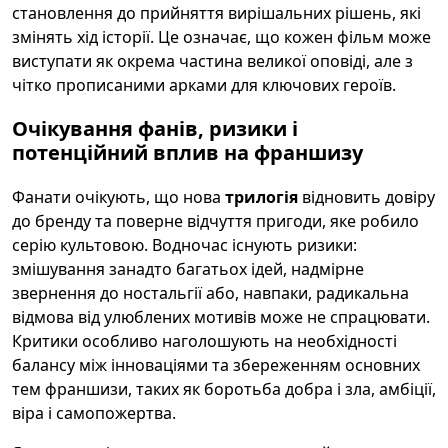
становлення до прийняття вирішальних рішень, які
змінять хід історії. Це означає, що кожен фільм може
виступати як окрема частина великої оповіді, але з
чітко прописаними арками для ключових героїв.
Очікування фанів, ризики і
потенційний вплив на франшизу
Фанати очікують, що нова
трилогія
відновить довіру
до бренду та поверне відчуття пригоди, яке робило
серію культовою. Водночас існують ризики:
змішування занадто багатьох ідей, надмірне
звернення до ностальгії або, навпаки, радикальна
відмова від улюблених мотивів може не спрацювати.
Критики особливо наголошують на необхідності
балансу між інноваціями та збереженням основних
тем франшизи, таких як боротьба добра і зла, амбіції,
віра і самопожертва.