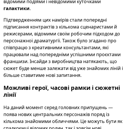
відомими подіями і невідомими куточками
галактики
.
Підтвердженням цих намірів стали попередні
підписання контрактів з кількома сценаристами й
режисерами, відомими своїм робочим підходом до
персонажної драматургії. Також було згадано про
співпрацю з креативними консультантами, які
працювали над попередніми успішними проєктами
франшизи. Інсайди з виробництва натякають, що
сюжет буде менше залежати від уже знайомих ліній і
більше ставитиме нові запитання.
Можливі герої, часові рамки і сюжетні
лінії
На даний момент серед головних припущень —
поява нових центральних персонажів поряд із
кількома знайомими обличчями. Це можуть бути як
спадкоємці відомих родин, так і зовсім нові