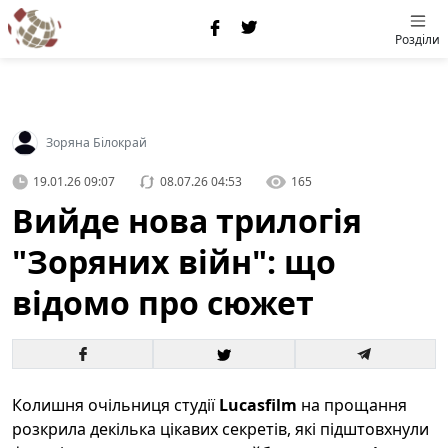
Розділи
Зоряна Білокрай
19.01.26 09:07
08.07.26 04:53
165
Вийде нова трилогія
"Зоряних війн": що
відомо про сюжет
Колишня очільниця студії
Lucasfilm
на прощання
розкрила декілька цікавих секретів, які підштовхнули