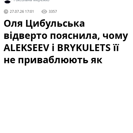
27.07.26 17:01
3357
Оля Цибульська
відверто пояснила, чому
ALEKSEEV і BRYKULETS її
не приваблюють як
чоловіки
Артистка здивувала заявою про відомих співаків. У
неочікуваному інтерв'ю відома телеведуча і співачка
зізналася, чому двоє популярних виконавців —
ALEKSEEV
та
BRYKULETS
— не викликають у неї
романтичного інтересу. Слова Олі миттєво стали