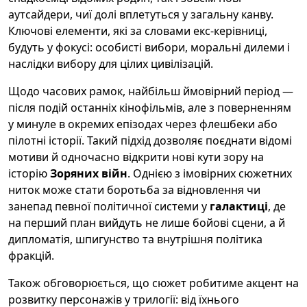
аутсайдери, чиї долі вплетуться у загальну канву.
Ключові елементи, які за словами екс-керівниці,
будуть у фокусі: особисті вибори, моральні дилеми і
наслідки вибору для цілих цивілізацій.
Щодо часових рамок, найбільш ймовірний період —
після подій останніх кінофільмів, але з поверненням
у минуле в окремих епізодах через флешбеки або
пілотні історії. Такий підхід дозволяє поєднати відомі
мотиви й одночасно відкрити нові кути зору на
історію
Зоряних війн
. Однією з імовірних сюжетних
ниток може стати боротьба за відновлення чи
занепад певної політичної системи у
галактиці
, де
на перший план вийдуть не лише бойові сцени, а й
дипломатія, шпигунство та внутрішня політика
фракцій.
Також обговорюється, що сюжет робитиме акцент на
розвитку персонажів у трилогії: від їхнього