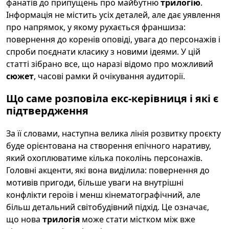
фанатів до припущень про майбутню
трилогію
.
Інформація не містить усіх деталей, але дає уявлення
про напрямок, у якому рухається франшиза:
повернення до коренів оповіді, увага до персонажів і
спроби поєднати класику з новими ідеями. У цій
статті зібрано все, що наразі відомо про можливий
сюжет
, часові рамки й очікування аудиторії.
Що саме розповіла екс-керівниця і які є
підтвердження
За її словами, наступна велика лінія розвитку проєкту
буде орієнтована на створення епічного наративу,
який охоплюватиме кілька поколінь персонажів.
Головні акценти, які вона виділила: повернення до
мотивів пригоди, більше уваги на внутрішні
конфлікти героїв і менш кінематографічний, але
більш детальний світобудівний підхід. Це означає,
що нова
трилогія
може стати містком між вже