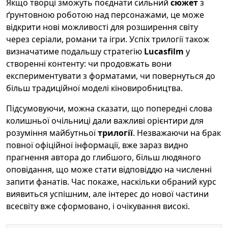
Якщо творці зможуть поєднати сильний
сюжет
з
ґрунтовною роботою над персонажами, це може
відкрити нові можливості для розширення світу
через серіали, романи та ігри. Успіх трилогії також
визначатиме подальшу стратегію
Lucasfilm
у
створенні контенту: чи продовжать вони
експериментувати з форматами, чи повернуться до
більш традиційної моделі кіновиробництва.
Підсумовуючи, можна сказати, що попередні слова
колишньої очільниці дали важливі орієнтири для
розуміння майбутньої
трилогії
. Незважаючи на брак
повної офіційної інформації, вже зараз видно
прагнення автора до глибшого, більш людяного
оповідання, що може стати відповіддю на численні
запити фанатів. Час покаже, наскільки обраний курс
виявиться успішним, але інтерес до нової частини
всесвіту вже сформовано, і очікування високі.