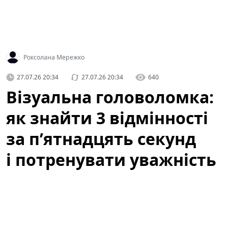
Роксолана Мережко
27.07.26 20:34
27.07.26 20:34
640
Візуальна головоломка:
як знайти 3 відмінності
за п’ятнадцять секунд
і потренувати уважність
Коли ми говоримо про ігри для розуму, часто
уявляємо складні математичні задачі чи логічні