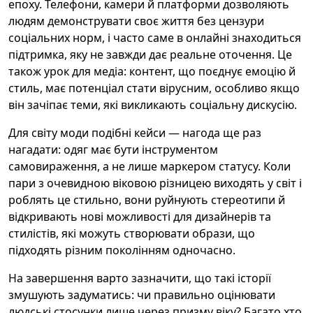
епоху. Телефони, камери й платформи дозволяють
людям демонструвати своє життя без цензури
соціальних норм, і часто саме в онлайні знаходиться
підтримка, яку не завжди дає реальне оточення. Це
також урок для медіа: контент, що поєднує емоцію й
стиль, має потенціал стати вірусним, особливо якщо
він зачіпає теми, які викликають соціальну дискусію.
Для світу моди подібні кейси — нагода ще раз
нагадати: одяг має бути інструментом
самовираження, а не лише маркером статусу. Коли
пари з очевидною віковою різницею виходять у світ і
роблять це стильно, вони руйнують стереотипи й
відкривають нові можливості для дизайнерів та
стилістів, які можуть створювати образи, що
підходять різним поколінням одночасно.
На завершення варто зазначити, що такі історії
змушують задуматись: чи правильно оцінювати
людські стосунки лише через призму віку? Багато хто