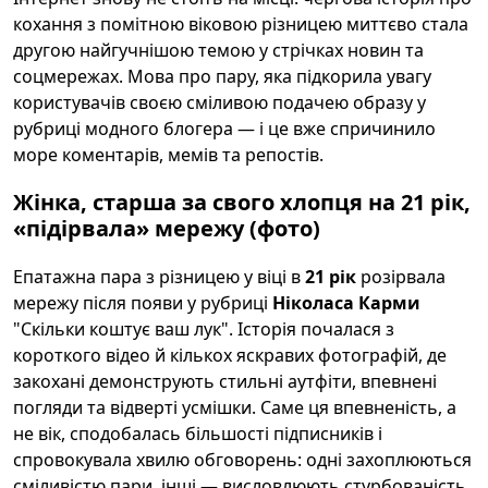
кохання з помітною віковою різницею миттєво стала
другою найгучнішою темою у стрічках новин та
соцмережах. Мова про пару, яка підкорила увагу
користувачів своєю сміливою подачею образу у
рубриці модного блогера — і це вже спричинило
море коментарів, мемів та репостів.
Жінка, старша за свого хлопця на 21 рік,
«підірвала» мережу (фото)
Епатажна пара з різницею у віці в
21 рік
розірвала
мережу після появи у рубриці
Ніколаса Карми
"Скільки коштує ваш лук". Історія почалася з
короткого відео й кількох яскравих фотографій, де
закохані демонструють стильні аутфіти, впевнені
погляди та відверті усмішки. Саме ця впевненість, а
не вік, сподобалась більшості підписників і
спровокувала хвилю обговорень: одні захоплюються
сміливістю пари, інші — висловлюють стурбованість