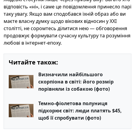
відповість «ні», і саме це повідомлення принесло парі
таку увагу. Якщо вам сподобався їхній образ або ви
маєте власну думку щодо вікових відносин у XXI
столітті, не соромтесь ділитися нею — обговорення
продовжує формувати сучасну культуру та розуміння
любові в інтернет-епоху.
Читайте також:
Визначили найбільшого
скорпіона в світі: його розмір
порівняли із собакою (фото)
Темно-фіолетова полуниця
підкорює світ: люди платять $45,
щоб її спробувати (фото)