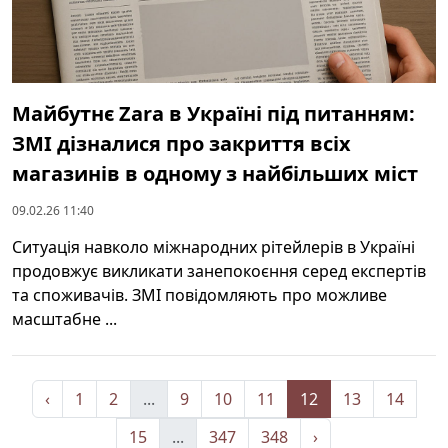
Майбутнє Zara в Україні під питанням:
ЗМІ дізналися про закриття всіх
магазинів в одному з найбільших міст
09.02.26 11:40
Ситуація навколо міжнародних рітейлерів в Україні
продовжує викликати занепокоєння серед експертів
та споживачів. ЗМІ повідомляють про можливе
масштабне ...
‹
1
2
...
9
10
11
12
13
14
15
...
347
348
›