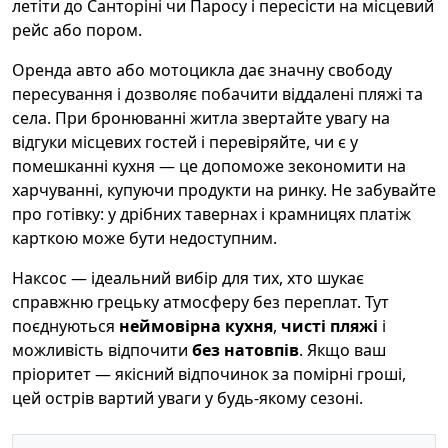
летіти до Санторіні чи Паросу і пересісти на місцевий
рейс або пором.
Оренда авто або мотоцикла дає значну свободу
пересування і дозволяє побачити віддалені пляжі та
села. При бронюванні житла звертайте увагу на
відгуки місцевих гостей і перевіряйте, чи є у
помешканні кухня — це допоможе зекономити на
харчуванні, купуючи продукти на ринку. Не забувайте
про готівку: у дрібних тавернах і крамницях платіж
карткою може бути недоступним.
Наксос — ідеальний вибір для тих, хто шукає
справжню грецьку атмосферу без переплат. Тут
поєднуються
неймовірна кухня
,
чисті пляжі
і
можливість відпочити
без натовпів
. Якщо ваш
пріоритет — якісний відпочинок за помірні гроші,
цей острів вартий уваги у будь-якому сезоні.