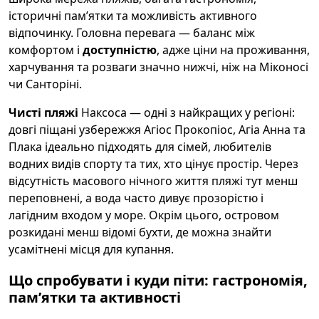
історичні пам’ятки та можливість активного
відпочинку. Головна перевага — баланс між
комфортом і
доступністю
, адже ціни на проживання,
харчування та розваги значно нижчі, ніж на Міконосі
чи Санторіні.
Чисті пляжі
Наксоса — одні з найкращих у регіоні:
довгі піщані узбережжя Агiос Прокопіос, Агiа Анна та
Плака ідеально підходять для сімей, любителів
водних видів спорту та тих, хто цінує простір. Через
відсутність масового нічного життя пляжі тут менш
переповнені, а вода часто дивує прозорістю і
лагідним входом у море. Окрім цього, островом
розкидані менш відомі бухти, де можна знайти
усамітнені місця для купання.
Що спробувати і куди піти: гастрономія,
пам’ятки та активності