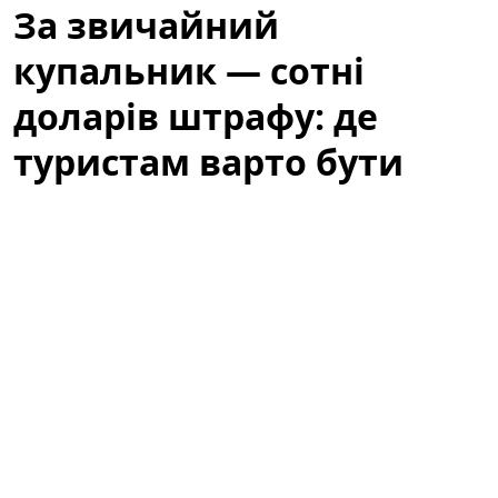
За звичайний
купальник — сотні
доларів штрафу: де
туристам варто бути
обережними
Літній відпочинок у Барселоні — це пляжі, сонце та
прогулянки узбережжям. Водночас туристів
попереджають: те, що здається звичним пляжним
виглядом, у місті може викликати неприємності.
Варто знати місцеві правила, щоб не зіпсувати собі
відпочинок через необережність або непорозуміння
з муніципальною поліцією.