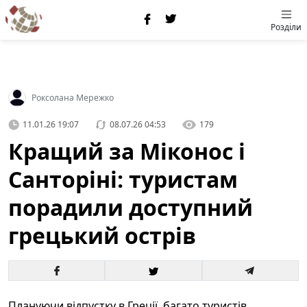
Розділи
Роксолана Мережко
11.01.26 19:07
08.07.26 04:53
179
Кращий за Міконос і
Санторіні: туристам
порадили доступний
грецький острів
Плануючи відпустку в Греції, багато туристів