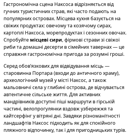
Гастрономічна сцена Наксоса відрізняється від
гучних туристичних страв, які часто подають на
популярних островах. Місцева кухня базується на
свіжих продуктах: овечому та козячому сирах,
картоплі Наксоса, морепродуктах і сезонних овочах.
Спробуйте
місцеві сири
, фірмові страви зі свіжої
риби та домашні десерти в сімейних тавернах — це
справжня гастрономічна пригода за розумні гроші.
Серед обов’язкових для відвідування місць —
старовинна Портара (входи до античного храму),
археологічний музей у місті Наксос, а також
мальовничі села у глибині острова, де відчувається
автентичне сільське життя. Для активних
мандрівників доступні піші маршрути в гірській
частині, велопрогулянки вздовж узбережжя та
кайтсерфінг у вітряні дні. Завдяки різноманітності
ландшафтів Наксос підходить як для спокійного
пляжного відпочинку, так і для пригодницьких турів.