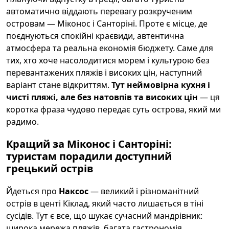
автоматично віддають перевагу розкрученим
островам — Міконос і Санторіні. Проте є місце, де
поєднуються спокійні краєвиди, автентична
атмосфера та реальна економія бюджету. Саме для
тих, хто хоче насолодитися морем і культурою без
перевантажених пляжів і високих цін, наступний
варіант стане відкриттям.
Тут неймовірна кухня і
чисті пляжі, але без натовпів та високих цін
— ця
коротка фраза чудово передає суть острова, який ми
радимо.
Кращий за Міконос і Санторіні:
туристам порадили доступний
грецький острів
Йдеться про
Наксос
— великий і різноманітний
острів в центі Кіклад, який часто лишається в тіні
сусідів. Тут є все, що шукає сучасний мандрівник:
широка мережа пляжів, багата гастрономія,