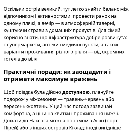
Оскільки острів великий, тут легко знайти баланс між
відпочинком і активностями: провести ранок на
одному пляжі, а вечір — в атмосферній таверні,
куштуючи страви з домашніх продуктів. Для сімей
корисно знати, що інфраструктура добре розвинута:
є супермаркети, аптеки і медичні пункти, а також
варіанти проживання різного рівня — від скромних
готелів до вілл.
Практичні поради: як заощадити і
отримати максимум вражень
Щоб поїздка була дійсно
доступною
, плануйте
подорож у міжсезоння — травень-червень або
вересень-жовтень. У цей час погода зазвичай
комфортна, а ціни на квитки і проживання нижчі.
Доїхати до Наксоса можна поромом з Афін (порт
Пірей) або з інших островів Кіклад; іноді вигідніше