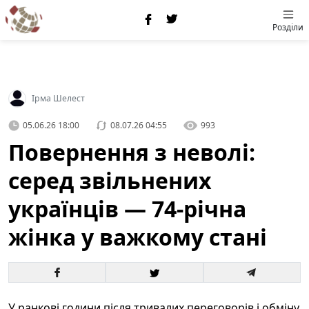
Розділи
Ірма Шелест
05.06.26 18:00
08.07.26 04:55
993
Повернення з неволі:
серед звільнених
українців — 74-річна
жінка у важкому стані
У ранкові години після тривалих переговорів і обміну