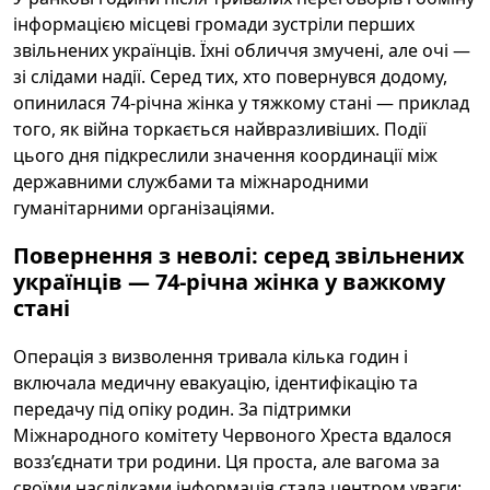
інформацією місцеві громади зустріли перших
звільнених українців. Їхні обличчя змучені, але очі —
зі слідами надії. Серед тих, хто повернувся додому,
опинилася 74-річна жінка у тяжкому стані — приклад
того, як війна торкається найвразливіших. Події
цього дня підкреслили значення координації між
державними службами та міжнародними
гуманітарними організаціями.
Повернення з неволі: серед звільнених
українців — 74-річна жінка у важкому
стані
Операція з визволення тривала кілька годин і
включала медичну евакуацію, ідентифікацію та
передачу під опіку родин. За підтримки
Міжнародного комітету Червоного Хреста вдалося
возз’єднати три родини. Ця проста, але вагома за
своїми наслідками інформація стала центром уваги: