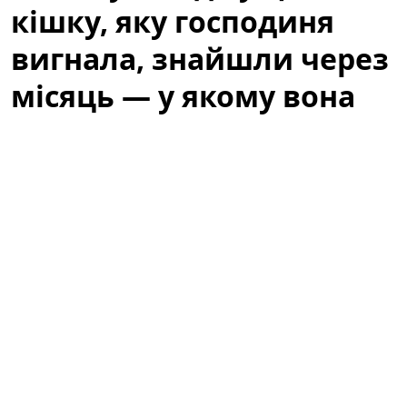
кішку, яку господиня
вигнала, знайшли через
місяць — у якому вона
стані
Історія, яка не залишила байдужими місцевих
жителів, почалася з випадкового виявлення тварини,
що сховалася під кущем біля одного з житлових
будинків. Люди, які проходили повз, спочатку
подумали, що це просто дика кішка, але уважніша
перевірка виявила сліди недоїдання та стресу. Через
місяць від моменту, коли її вигнали з дому, кішку
нарешті знайшли — і почалася довга дорога до
відновлення.