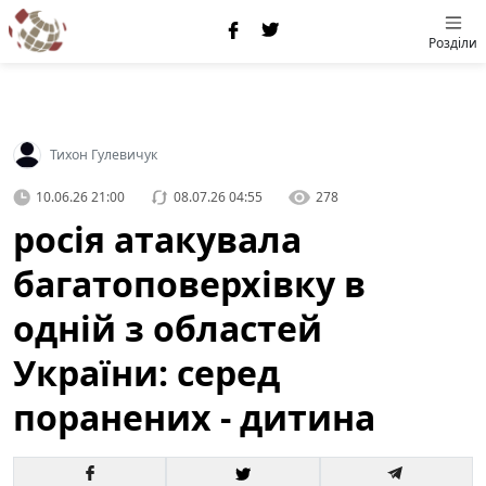
Розділи
Тихон Гулевичук
10.06.26 21:00
08.07.26 04:55
278
росія атакувала
багатоповерхівку в
одній з областей
України: серед
поранених - дитина