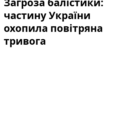
Загроза балістики:
частину України
охопила повітряна
тривога
У кількох регіонах України оголосили повітряну
тривогу через загрозу ракетних ударів і активність
безпілотних літальних апаратів. Ситуація
залишається напруженою: місцеві служби
цивільного захисту працюють у посиленому режимі,
правоохоронні органи координують дії, а
мешканцям радять не ігнорувати сигнали
оповіщення. У статті розглянемо причини тривоги,
райони, яким загрожує небезпека, а також практичні