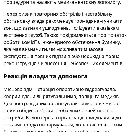
процедури та надають медикаментозну допомогу.
Через ризик повторних обстрілів і нестабільну
обстановку влада рекомендує громадянам уникати
зон, що зазнали ушкоджень, і слідувати вказівкам
екстрених служб. Також повідомляється про початок
роботи комісії з інженерного обстеження будинку,
яка має визначити, чи можлива тимчасова
експлуатація певних під'їздів або необхідна повна
реконструкція чи знесення небезпечних елементів.
Реакція влади та допомога
Місцева адміністрація оперативно відреагувала,
координуючи дії рятувальників, поліції та медиків.
Для постраждалих організували тимчасове житло,
гарячі обіди та збори необхідних речей першої
потреби. Волонтерські організації приєдналися до
роздачі продуктів харчування, ліків і засобів гігієни.
Також оголошено збір коштів на відновлення