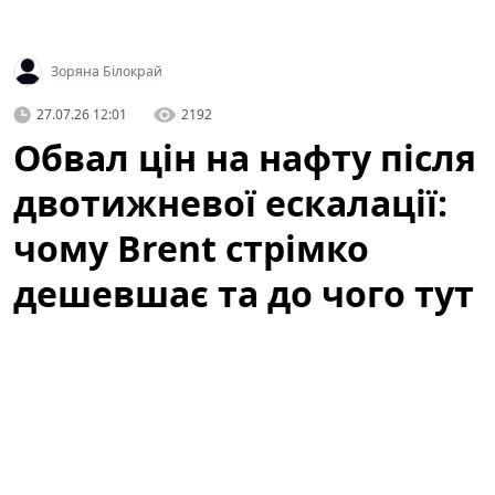
Зоряна Білокрай
27.07.26 12:01
2192
Обвал цін на нафту після
двотижневої ескалації:
чому Brent стрімко
дешевшає та до чого тут
атаки ДРГ у РФ
Світові котирування нафти стрімко впали після того,
як
США
та
Іран
утрималися від нових атак у вихідні,