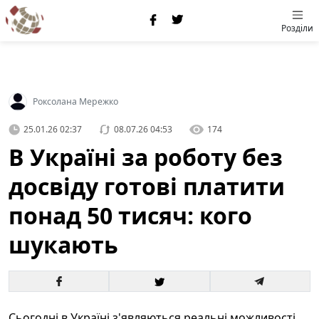
Розділи
Роксолана Мережко
25.01.26 02:37
08.07.26 04:53
174
В Україні за роботу без
досвіду готові платити
понад 50 тисяч: кого
шукають
Сьогодні в Україні з'являються реальні можливості