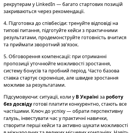
рекрутерам у LinkedIn — багато стартових позицій
закриваються через рекомендації.
4. Підготовка до співбесіди: тренуйте відповіді на
типові питання, підготуйте кейси з практичними
результатами, продемонструйте готовність вчитися
та приймати зворотний зв'язок.
5. Обговорення компенсації: при отриманні
пропозиції уточнюйте можливості зростання,
систему бонусів та пробний період. Часто базова
ставка стартує скромніше, але швидке зростання
можливе за результатами.
Підсумовуючи: ситуації, коли у
В Україні
за
роботу
без досвіду
готові платити конкурентно, стають все
частішими. Ключ до успіху — обрати перспективну
галузь, інвестувати час у практичні навички,
створити перші кейси та активно шукати можливості
в міжнародних та великих місцевих компаніях. Навіть