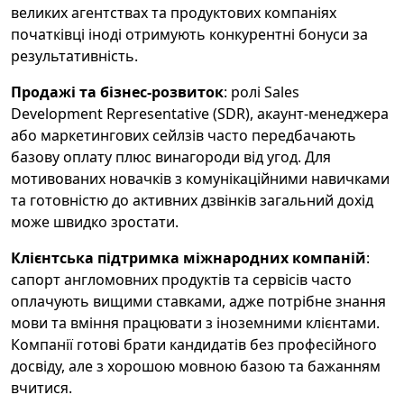
великих агентствах та продуктових компаніях
початківці іноді отримують конкурентні бонуси за
результативність.
Продажі та бізнес-розвиток
: ролі Sales
Development Representative (SDR), акаунт-менеджера
або маркетингових сейлзів часто передбачають
базову оплату плюс винагороди від угод. Для
мотивованих новачків з комунікаційними навичками
та готовністю до активних дзвінків загальний дохід
може швидко зростати.
Клієнтська підтримка міжнародних компаній
:
сапорт англомовних продуктів та сервісів часто
оплачують вищими ставками, адже потрібне знання
мови та вміння працювати з іноземними клієнтами.
Компанії готові брати кандидатів без професійного
досвіду, але з хорошою мовною базою та бажанням
вчитися.