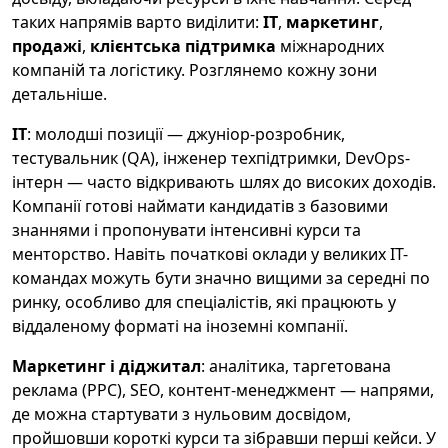
таких напрямів варто виділити:
IT
,
маркетинг
,
продажі
,
клієнтська підтримка
міжнародних
компаній та логістику. Розглянемо кожну зони
детальніше.
IT
: молодші позиції — джуніор-розробник,
тестувальник (QA), інженер техпідтримки, DevOps-
інтерн — часто відкривають шлях до високих доходів.
Компанії готові наймати кандидатів з базовими
знаннями і пропонувати інтенсивні курси та
менторство. Навіть початкові оклади у великих IT-
командах можуть бути значно вищими за середні по
ринку, особливо для спеціалістів, які працюють у
віддаленому форматі на іноземні компанії.
Маркетинг і діджитал
: аналітика, таргетована
реклама (PPC), SEO, контент-менеджмент — напрями,
де можна стартувати з нульовим досвідом,
пройшовши короткі курси та зібравши перші кейси. У