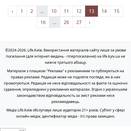
‹
1
2
...
10
11
12
13
14
15
16
...
26
27
›
©2024-2026, Life.Київ. Використання матеріалів сайту лише за умови
посилання (для інтернет-видань - гіперпосилання) на life.kyiv.ua не
нижче третього абзацу.
Матеріали з плашкою "Реклама" є рекламними та публікуються на
правах реклами. Редакція може не поділяти погляди, які в них
промотуються. Редакція не несе відповідальності за факти та оціночні
судження, оприлюднені у рекламних матеріалах. Згідно з українським
законодавством відповідальність за зміст реклами несе
рекламодавець.
Медіа Life.Київ обслуговує лише аудиторію 21+ років. Cуб'єкт у сфері
онлайн-медіа; ідентифікатор медіа - Усі права захищені.