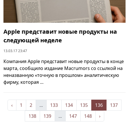
Apple представит новые продукты на
следующей неделе
13.03.17 23:47
Компания Apple представит новые продукты в конце
марта, сообщило издание Macrumors со ссылкой на
неназванную «точную в прошлом» аналитическую
фирму, которая ...
‹
1
2
...
133
134
135
136
137
138
139
...
147
148
›