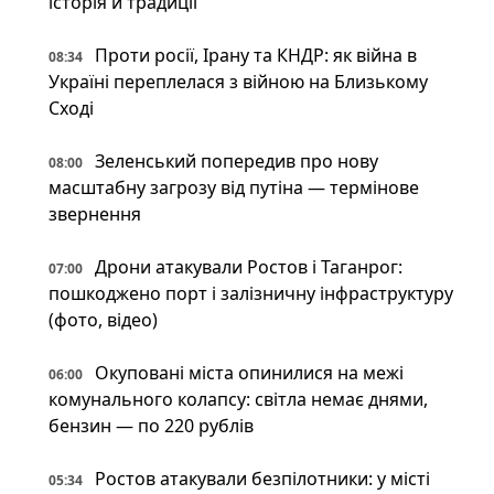
історія й традиції
Проти росії, Ірану та КНДР: як війна в
08:34
Україні переплелася з війною на Близькому
Сході
Зеленський попередив про нову
08:00
масштабну загрозу від путіна — термінове
звернення
Дрони атакували Ростов і Таганрог:
07:00
пошкоджено порт і залізничну інфраструктуру
(фото, відео)
Окуповані міста опинилися на межі
06:00
комунального колапсу: світла немає днями,
бензин — по 220 рублів
Ростов атакували безпілотники: у місті
05:34