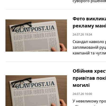
суворого рішення с
Фото виклика
рекламу мані
24.07.26 19:34
Скандал навколо 
заплямованій руц
кампаній та чутлив
Обійняв хрес
привітав пок
могилі
24.07.26 16:00
У невеликому пров