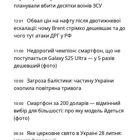
планували вбити десятки воїнів ЗСУ
Обвал цін на нафту після двотижневої
12:01
ескалації: чому Brent стрімко дешевшає та до
чого тут атаки ДРГ у РФ
Недорогий чемпіон: смартфон, що не
11:00
поступається Galaxy S25 Ultra — у 5 разів
дешевший (фото)
Загроза балістики: частину України
10:00
охопила повітряна тривога
Смартфон за 200 доларів — відмінний
10:00
вибір для більшості: про яку модель йдеться
(фото)
Яке церковне свято в Україні 28 липня:
08:34