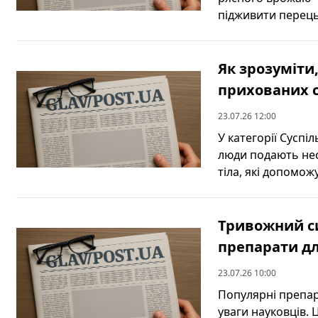
підживити перець 
Як зрозуміти
прихованих с
23.07.26 12:00
У категорії Суспі
люди подають нес
тіла, які допоможу
Тривожний си
препарати дл
23.07.26 10:00
Популярні препар
уваги науковців. 