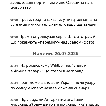
заблоковані порти: чим живе Одещина на тлі
нових атак
Грози, град та шквали: у низці регіонів на
00:00
27 липня оголосили жовтий рівень небезпеки
Трамп опублікував серію ШІ-фотографій,
00:00
що показують «перемогу» над Іраном (фото)
Новини: 26.07.2026
На російському Wildberries "зникли"
23:34
військові товари: що сталося насправді
Іран може відповісти Україні після удару
23:34
по судну: експерт назвав можливі сценарії
Під льодами Антарктики знайшли
23:00
прихований світ: науковці шоковані побаченим