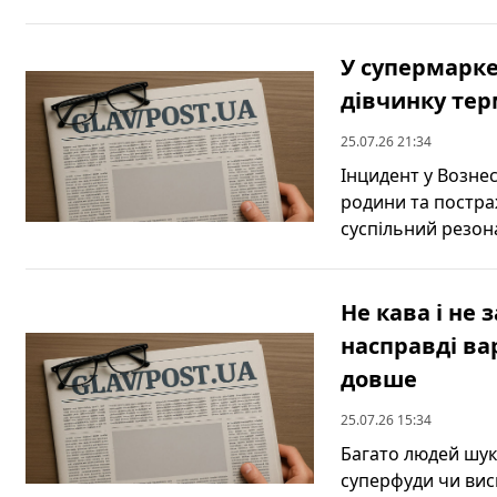
У супермарке
дівчинку тер
25.07.26 21:34
Інцидент у Вознес
родини та постра
суспільний резонан
Не кава і не 
насправді ва
довше
25.07.26 15:34
Багато людей шука
суперфуди чи висн