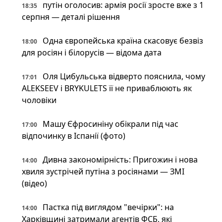
путін оголосив: армія росії зросте вже з 1
18:35
серпня — деталі рішення
Одна європейська країна скасовує безвіз
18:00
для росіян і білорусів — відома дата
Оля Цибульська відверто пояснила, чому
17:01
ALEKSEEV і BRYKULETS її не приваблюють як
чоловіки
Машу Єфросиніну обікрали під час
17:00
відпочинку в Іспанії (фото)
Дивна закономірність: Пригожин і нова
14:00
хвиля зустрічей путіна з росіянами — ЗМІ
(відео)
Пастка під виглядом "вечірки": на
14:00
Харківщині затримали агентів ФСБ, які