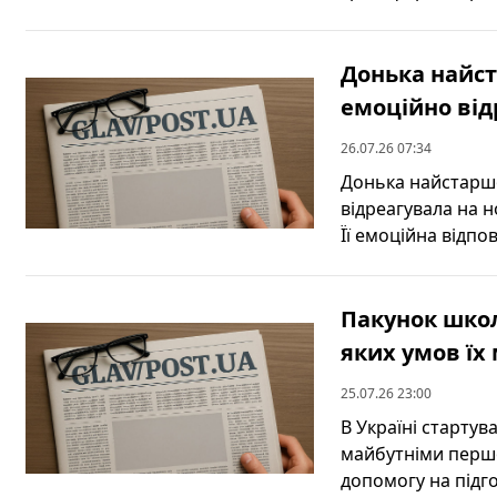
Донька найст
емоційно від
26.07.26 07:34
Донька найстаршо
відреагувала на 
Її емоційна відпов
Пакунок школ
яких умов їх
25.07.26 23:00
В Україні стартув
майбутніми перш
допомогу на підго