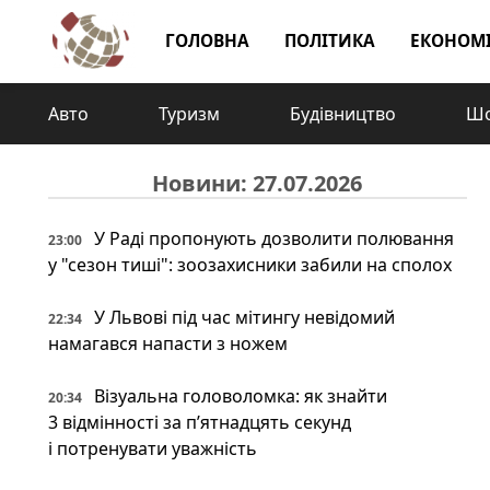
ГОЛОВНА
ПОЛІТИКА
ЕКОНОМ
Авто
Туризм
Будівництво
Шо
Новини: 27.07.2026
У Раді пропонують дозволити полювання
23:00
у "сезон тиші": зоозахисники забили на сполох
У Львові під час мітингу невідомий
22:34
намагався напасти з ножем
Візуальна головоломка: як знайти
20:34
3 відмінності за п’ятнадцять секунд
і потренувати уважність