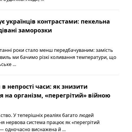
є українців контрастами: пекельна
одівані заморозки
останні роки стало менш передбачуваним: замість
хвиль ми бачимо різкі коливання температури, що
ське ...
 в непрості часи: як знизити
 на організм, «перегрітий» війною
ьство. У теперішніх реаліях багато людей
хня нервова система працює як «перегрітий
 одночасно виснажена й ...