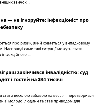
ніших звичок ...
на — не ігноруйте: інфекціоніст про
небезпеку
ється про ризик, який ховається у випадковому
м. Насправді саме такі ситуації можуть стати
інфекційного ...
зіграш закінчився інвалідністю: суд
ят і гостей на $34 тисячі
в стати веселою забавою на весіллі, перетворився
днієї молодої людини та став приводом для