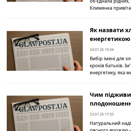
об'єднала рідних
Клименка привітал
Як назвати х
енергетикою
24.07.26 10:34
Вибір імені для 
кроків батьків. І
енергетику, яка м
Чим підживит
плодоношенн
23.07.26 17:35
Натуральний наді
рясного врожаю —