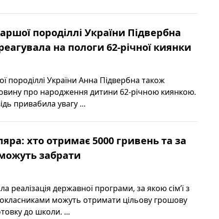
аршої породіллі України Підвербна
реагувала на пологи 62-річної киянки
ї породіллі України Анна Підвербна також
новину про народження дитини 62-річною киянкою.
ідь привабила увагу ...
яра: хто отримає 5000 гривень та за
 можуть забрати
ала реалізація державної програми, за якою сім’ї з
окласниками можуть отримати цільову грошову
товку до школи. ...