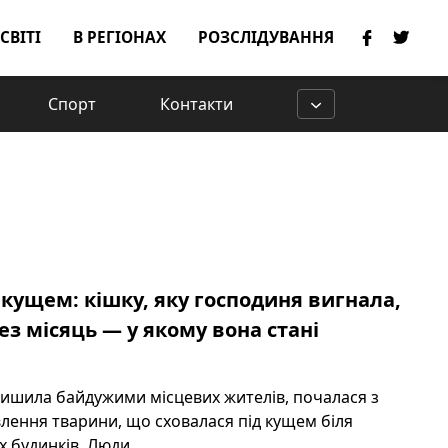
 СВІТІ
В РЕГІОНАХ
РОЗСЛІДУВАННЯ
Спорт
Контакти
 кущем: кішку, яку господиня вигнала,
з місяць — у якому вона стані
алишила байдужими місцевих жителів, почалася з
лення тварини, що сховалася під кущем біля
 будинків. Люди, ...