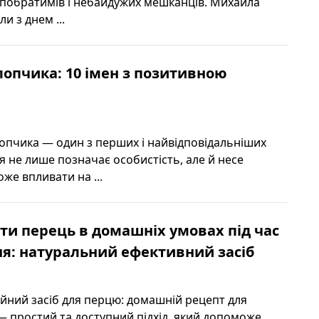
, побратимів і небайдужих мешканців. Михайла
и з днем ...
лопчика: 10 імен з позитивною
хлопчика — один з перших і найвідповідальніших
м'я не лише позначає особистість, але й несе
оже впливати на ...
и перець в домашніх умовах під час
я: натуральний ефективний засіб
йний засіб для перцю: домашній рецепт для
 простий та доступний підхід, який допоможе