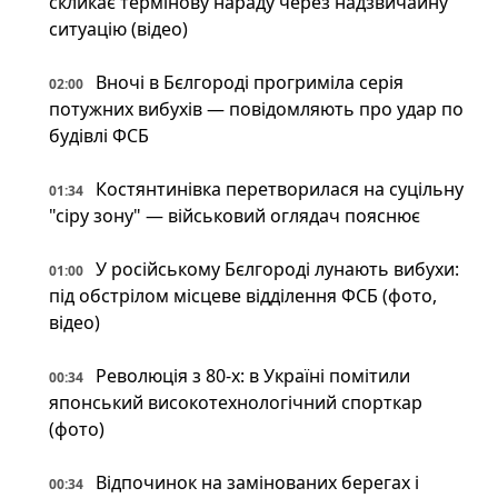
скликає термінову нараду через надзвичайну
ситуацію (відео)
Вночі в Бєлгороді прогриміла серія
02:00
потужних вибухів — повідомляють про удар по
будівлі ФСБ
Костянтинівка перетворилася на суцільну
01:34
"сіру зону" — військовий оглядач пояснює
У російському Бєлгороді лунають вибухи:
01:00
під обстрілом місцеве відділення ФСБ (фото,
відео)
Революція з 80-х: в Україні помітили
00:34
японський високотехнологічний спорткар
(фото)
Відпочинок на замінованих берегах і
00:34