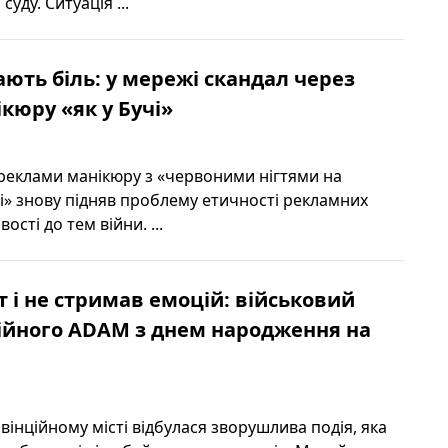
уду. Ситуація ...
ють біль: у мережі скандал через
кюру «як у Бучі»
реклами манікюру з «червоними нігтями на
і» знову підняв проблему етичності рекламних
ості до тем війни. ...
т і не стримав емоцій: військовий
ійного ADAM з днем народження на
інційному місті відбулася зворушлива подія, яка