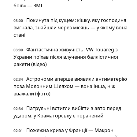
боїв» — ЗМІ
Покинута під кущем: кішку, яку господиня
03:00
вигнала, знайшли через місяць — у якому вона
стані
Фантастична живучість: VW Touareg з
03:00
України поїхав після влучення баллістичної
ракети (відео)
Астрономи вперше виявили антиматерію
02:34
поза Молочним Шляхом — вона інша, ніж
вважали (фото)
Патрульні встигли вибігти з авто перед
02:34
ударом: у Краматорську є поранений
Пожежна криза у Франції — Макрон
02:01