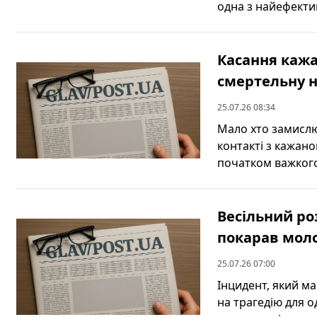
одна з найефектив
Касання кажа
смертельну 
25.07.26 08:34
Мало хто замислю
контакті з кажано
початком важкого 
Весільний ро
покарав молод
25.07.26 07:00
Інцидент, який ма
на трагедію для о