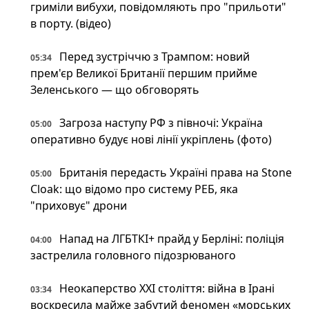
гриміли вибухи, повідомляють про "прильоти"
в порту. (відео)
Перед зустріччю з Трампом: новий
05:34
прем'єр Великої Британії першим прийме
Зеленського — що обговорять
Загроза наступу РФ з півночі: Україна
05:00
оперативно будує нові лінії укріплень (фото)
Британія передасть Україні права на Stone
05:00
Cloak: що відомо про систему РЕБ, яка
"приховує" дрони
Напад на ЛГБТКІ+ прайд у Берліні: поліція
04:00
застрелила головного підозрюваного
Неокаперство XXI століття: війна в Ірані
03:34
воскресила майже забутий феномен «морських