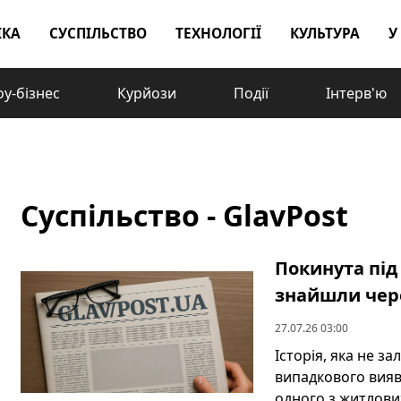
ІКА
СУСПІЛЬСТВО
ТЕХНОЛОГІЇ
КУЛЬТУРА
У
у-бізнес
Курйози
Події
Інтерв'ю
Суспільство - GlavPost
Покинута під
знайшли чере
27.07.26 03:00
Історія, яка не з
випадкового вияв
одного з житлових