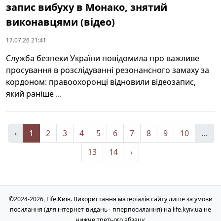
запис вибуху в Монако, знятий
виконавцями (відео)
17.07.26 21:41
Служба безпеки України повідомила про важливе
просування в розслідуванні резонансного замаху за
кордоном: правоохоронці відновили відеозапис,
який раніше ...
‹
1
2
3
4
5
6
7
8
9
10
...
13
14
›
©2024-2026, Life.Київ. Використання матеріалів сайту лише за умови
посилання (для інтернет-видань - гіперпосилання) на life.kyiv.ua не
нижче третього абзацу.