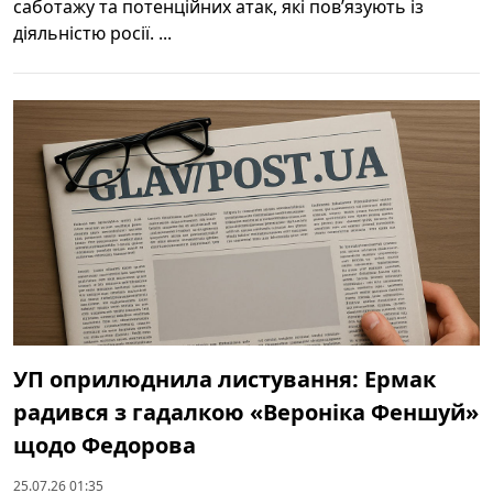
саботажу та потенційних атак, які пов’язують із
діяльністю росії. ...
УП оприлюднила листування: Ермак
радився з гадалкою «Вероніка Феншуй»
щодо Федорова
25.07.26 01:35