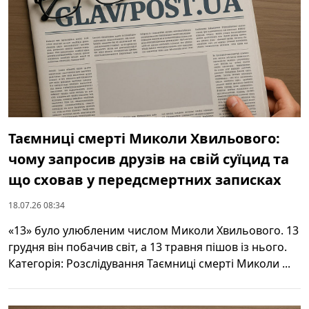
Таємниці смерті Миколи Хвильового:
чому запросив друзів на свій суїцид та
що сховав у передсмертних записках
18.07.26 08:34
«13» було улюбленим числом Миколи Хвильового. 13
грудня він побачив світ, а 13 травня пішов із нього.
Категорія: Розслідування Таємниці смерті Миколи ...