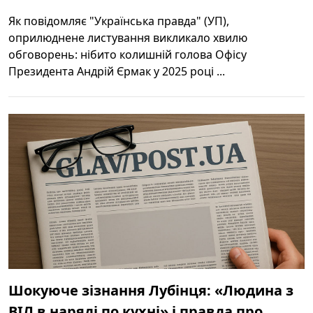
Як повідомляє "Українська правда" (УП),
оприлюднене листування викликало хвилю
обговорень: нібито колишній голова Офісу
Президента Андрій Єрмак у 2025 році ...
Шокуюче зізнання Лубінця: «Людина з
ВІЛ в наряді по кухні» і правда про