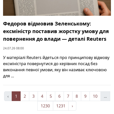
Федоров відмовив Зеленському:
ексміністр поставив жорстку умову для
повернення до влади — деталі Reuters
24.07.26 08:00
У матеріалі Reuters йдеться про принципову відмову
ексміністра повернутися до керівних посад без
виконання певної умови, яку він називає ключовою
для ...
‹
1
2
3
4
5
6
7
8
9
10
...
1230
1231
›