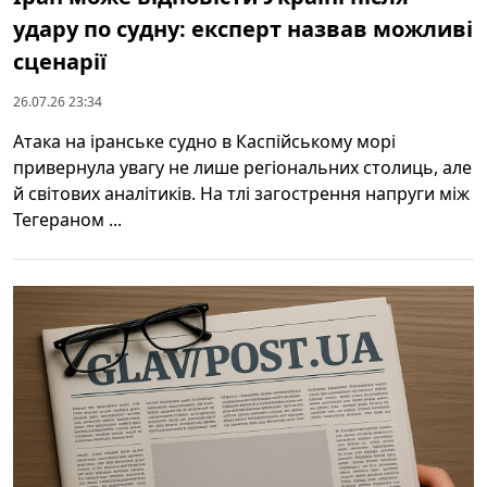
удару по судну: експерт назвав можливі
сценарії
26.07.26 23:34
Атака на іранське судно в Каспійському морі
привернула увагу не лише регіональних столиць, але
й світових аналітиків. На тлі загострення напруги між
Тегераном ...