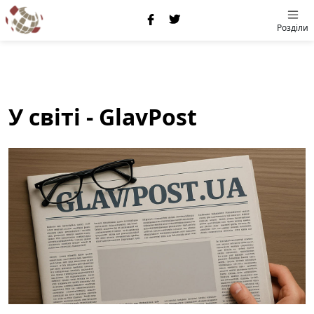
Розділи
У світі - GlavPost