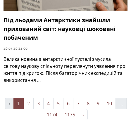
Під льодами Антарктики знайшли
прихований світ: науковці шоковані
побаченим
26.07.26 23:00
Велика новина з антарктичної пустелі змусила
світову наукову спільноту переглянути уявлення про
життя під кригою. Після багаторічних експедицій та
використання ...
‹
1
2
3
4
5
6
7
8
9
10
...
1174
1175
›