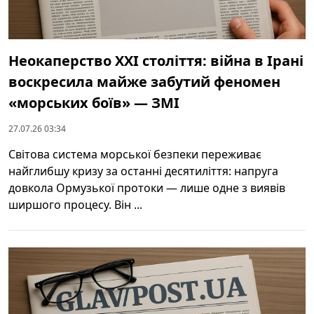
Неокаперство XXI століття: війна в Ірані
воскресила майже забутий феномен
«морських боїв» — ЗМІ
27.07.26 03:34
Світова система морської безпеки переживає
найглибшу кризу за останні десятиліття: напруга
довкола Ормузької протоки — лише одне з виявів
ширшого процесу. Він ...