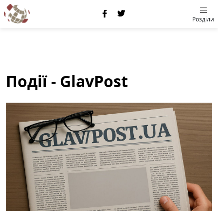
Розділи
Події - GlavPost