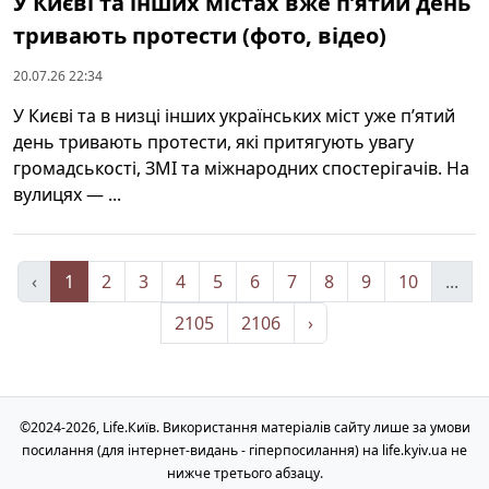
У Києві та інших містах вже п’ятий день
тривають протести (фото, відео)
20.07.26 22:34
У Києві та в низці інших українських міст уже п’ятий
день тривають протести, які притягують увагу
громадськості, ЗМІ та міжнародних спостерігачів. На
вулицях — ...
‹
1
2
3
4
5
6
7
8
9
10
...
2105
2106
›
©2024-2026, Life.Київ. Використання матеріалів сайту лише за умови
посилання (для інтернет-видань - гіперпосилання) на life.kyiv.ua не
нижче третього абзацу.