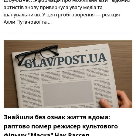
артистів знову привернула увагу медіа та
шанувальників. У центрі обговорення — реакція
Алли Пугачової та ...
Знайшли без ознак життя вдома:
раптово помер режисер культового
фільму "Маска" Чак Рассел