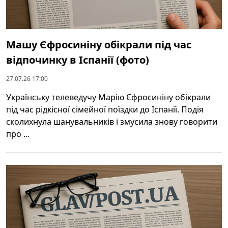
Машу Єфросиніну обікрали під час
відпочинку в Іспанії (фото)
27.07.26 17:00
Українську телеведучу Марію Єфросиніну обікрали
під час рідкісної сімейної поїздки до Іспанії. Подія
сколихнула шанувальників і змусила знову говорити
про ...