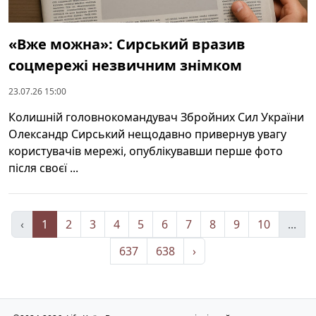
«Вже можна»: Сирський вразив
соцмережі незвичним знімком
23.07.26 15:00
Колишній головнокомандувач Збройних Сил України
Олександр Сирський нещодавно привернув увагу
користувачів мережі, опублікувавши перше фото
після своєї ...
‹
1
2
3
4
5
6
7
8
9
10
...
637
638
›