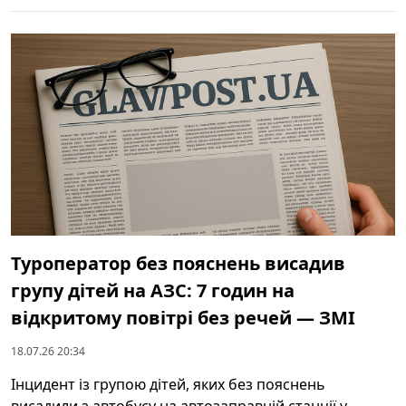
Туроператор без пояснень висадив
групу дітей на АЗС: 7 годин на
відкритому повітрі без речей — ЗМІ
18.07.26 20:34
Інцидент із групою дітей, яких без пояснень
висадили з автобусу на автозаправній станції у