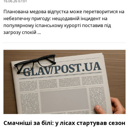
16.06.26 07:01
Планована медова відпустка може перетворитися на
небезпечну пригоду: нещодавній інцидент на
популярному іспанському курорті поставив під
загрозу спокій ...
Смачніші за білі: у лісах стартував сезон