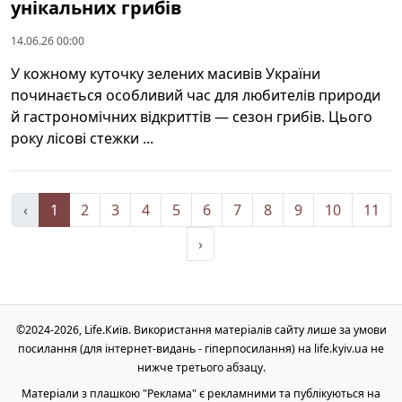
унікальних грибів
14.06.26 00:00
У кожному куточку зелених масивів України
починається особливий час для любителів природи
й гастрономічних відкриттів — сезон грибів. Цього
року лісові стежки ...
‹
1
2
3
4
5
6
7
8
9
10
11
›
©2024-2026, Life.Київ. Використання матеріалів сайту лише за умови
посилання (для інтернет-видань - гіперпосилання) на life.kyiv.ua не
нижче третього абзацу.
Матеріали з плашкою "Реклама" є рекламними та публікуються на