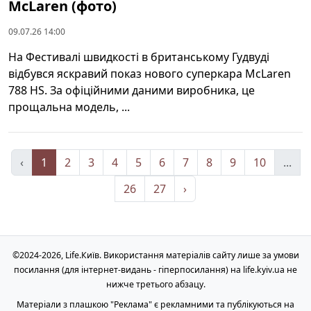
McLaren (фото)
09.07.26 14:00
На Фестивалі швидкості в британському Гудвуді
відбувся яскравий показ нового суперкара McLaren
788 HS. За офіційними даними виробника, це
прощальна модель, ...
‹
1
2
3
4
5
6
7
8
9
10
...
26
27
›
©2024-2026, Life.Київ. Використання матеріалів сайту лише за умови
посилання (для інтернет-видань - гіперпосилання) на life.kyiv.ua не
нижче третього абзацу.
Матеріали з плашкою "Реклама" є рекламними та публікуються на