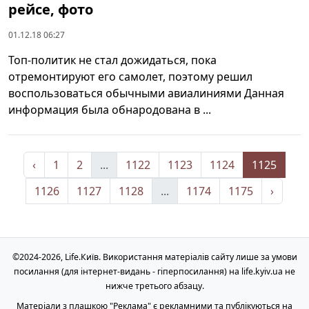
рейсе, фото
01.12.18 06:27
Топ-политик не стал дожидаться, пока
отремонтируют его самолет, поэтому решил
воспользоваться обычными авиалиниями Данная
информация была обнародована в ...
‹
1
2
...
1122
1123
1124
1125
1126
1127
1128
...
1174
1175
›
©2024-2026, Life.Київ. Використання матеріалів сайту лише за умови
посилання (для інтернет-видань - гіперпосилання) на life.kyiv.ua не
нижче третього абзацу.
Матеріали з плашкою "Реклама" є рекламними та публікуються на