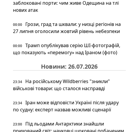
заблоковані порти: чим живе Одещина на тлі
нових атак
Грози, град та шквали: у низці регіонів на
00:00
27 липня оголосили жовтий рівень небезпеки
Трамп опублікував серію ШІ-фотографій,
00:00
що показують «перемогу» над Іраном (фото)
Новини: 26.07.2026
На російському Wildberries "зникли"
23:34
військові товари: що сталося насправді
Іран може відповісти Україні після удару
23:34
по судну: експерт назвав можливі сценарії
Під льодами Антарктики знайшли
23:00
прихований світ: науковці шоковані побаченим