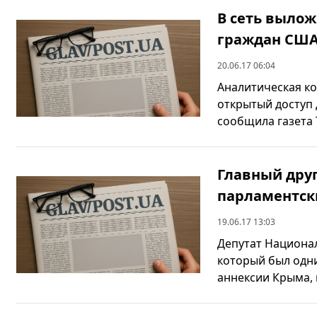
В сеть выло
граждан СШ
20.06.17 06:04
Аналитическая ко
открытый доступ 
сообщила газета T
Главный друг
парламентск
19.06.17 13:03
Депутат Национа
который был одн
аннексии Крыма, 