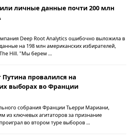
жили личные данные почти 200 млн
А
мпания Deep Root Analytics ошибочно выложила в
данные на 198 млн американских избирателей,
he Нill. "Мы берем ...
 Путина провалился на
их выборах во Франции
льного собрания Франции Тьерри Мариани,
им из ключевых агитаторов за признание
проиграл во втором туре выборов ...