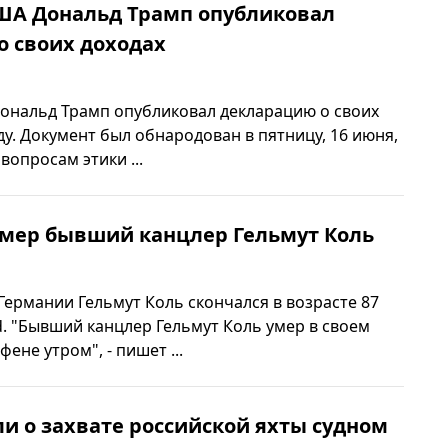
ША Дональд Трамп опубликовал
о своих доходах
ональд Трамп опубликовал декларацию о своих
оду. Документ был обнародован в пятницу, 16 июня,
вопросам этики ...
умер бывший канцлер Гельмут Коль
ермании Гельмут Коль скончался в возрасте 87
ld. "Бывший канцлер Гельмут Коль умер в своем
ене утром", - пишет ...
и о захвате российской яхты судном