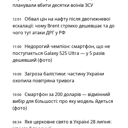
планували вбити десятки воїнів ЗСУ
Обвал цін на нафту після двотижневої
12:01
ескалації: чому Brent стрімко дешевшає та до
чого тут атаки ДРГ у РФ
Недорогий чемпіон: смартфон, що не
11:00
поступається Galaxy S25 Ultra — у 5 разів
дешевший (фото)
Загроза балістики: частину України
10:00
охопила повітряна тривога
Смартфон за 200 доларів — відмінний
10:00
вибір для більшості: про яку модель йдеться
(фото)
Яке церковне свято в Україні 28 липня:
08:34