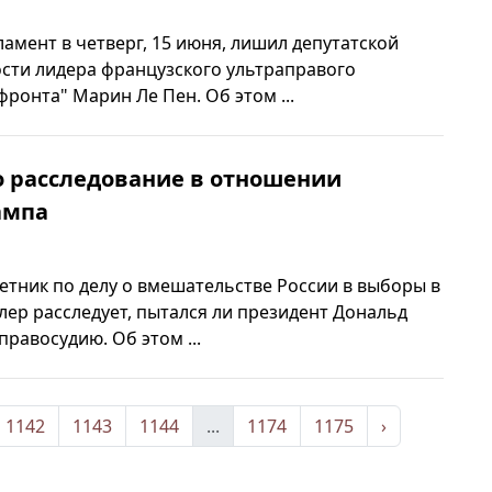
амент в четверг, 15 июня, лишил депутатской
сти лидера французского ультраправого
ронта" Марин Ле Пен. Об этом ...
о расследование в отношении
ампа
тник по делу о вмешательстве России в выборы в
ер расследует, пытался ли президент Дональд
равосудию. Об этом ...
1142
1143
1144
...
1174
1175
›