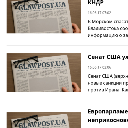
КНДР
16.06.17 07:02
В Морском спаса
Владивостока соо
информацию о зах
Сенат США у
16.06.17 03:06
Сенат США (верхн
новые санкции пр
против Ирана. Как
Европарламе
неприкоснов