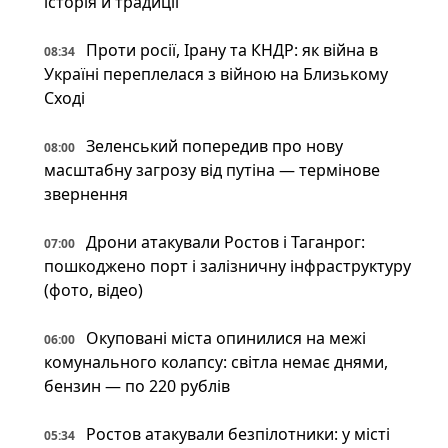
історія й традиції
Проти росії, Ірану та КНДР: як війна в
08:34
Україні переплелася з війною на Близькому
Сході
Зеленський попередив про нову
08:00
масштабну загрозу від путіна — термінове
звернення
Дрони атакували Ростов і Таганрог:
07:00
пошкоджено порт і залізничну інфраструктуру
(фото, відео)
Окуповані міста опинилися на межі
06:00
комунального колапсу: світла немає днями,
бензин — по 220 рублів
Ростов атакували безпілотники: у місті
05:34