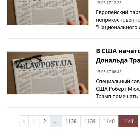
15.06.17 12:23
Европейский парл
неприкосновенно
"Национального ф
В США начат
Дональда Тр
15.06.17 06:43
Специальный сове
США Роберт Мюлл
Трамп помешать п
‹
1
2
...
1138
1139
1140
1141