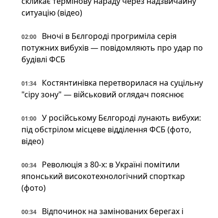
скликає термінову нараду через надзвичайну
ситуацію (відео)
Вночі в Бєлгороді прогриміла серія
02:00
потужних вибухів — повідомляють про удар по
будівлі ФСБ
Костянтинівка перетворилася на суцільну
01:34
"сіру зону" — військовий оглядач пояснює
У російському Бєлгороді лунають вибухи:
01:00
під обстрілом місцеве відділення ФСБ (фото,
відео)
Революція з 80-х: в Україні помітили
00:34
японський високотехнологічний спорткар
(фото)
Відпочинок на замінованих берегах і
00:34