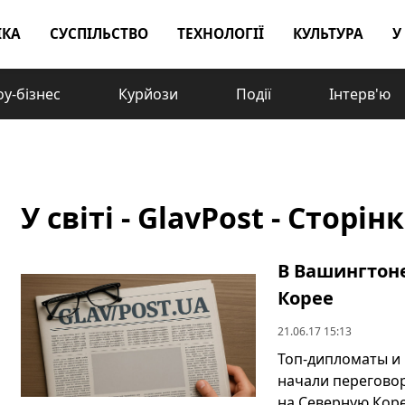
ІКА
СУСПІЛЬСТВО
ТЕХНОЛОГІЇ
КУЛЬТУРА
У
у-бізнес
Курйози
Події
Інтерв'ю
У світі - GlavPost - Сторін
В Вашингтон
Корее
21.06.17 15:13
Топ-дипломаты и
начали перегово
на Северную Коре