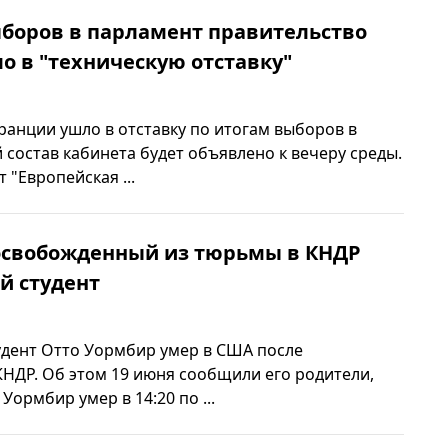
ыборов в парламент правительство
 в "техническую отставку"
анции ушло в отставку по итогам выборов в
 состав кабинета будет объявлено к вечеру среды.
 "Европейская ...
освобожденный из тюрьмы в КНДР
й студент
удент Отто Уормбир умер в США после
НДР. Об этом 19 июня сообщили его родители,
 Уормбир умер в 14:20 по ...