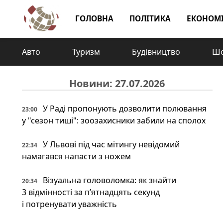
ГОЛОВНА
ПОЛІТИКА
ЕКОНОМ
Авто
Туризм
Будівництво
Шо
Новини: 27.07.2026
У Раді пропонують дозволити полювання
23:00
у "сезон тиші": зоозахисники забили на сполох
У Львові під час мітингу невідомий
22:34
намагався напасти з ножем
Візуальна головоломка: як знайти
20:34
3 відмінності за п’ятнадцять секунд
і потренувати уважність