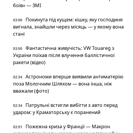
боїв» — ЗМІ
Покинута під кущем: кішку, яку господиня
03:00
вигнала, знайшли через місяць — у якому вона
стані
Фантастична живучість: VW Touareg з
03:00
України поїхав після влучення баллістичної
ракети (відео)
Астрономи вперше виявили антиматерію
02:34
поза Молочним Шляхом — вона інша, ніж
вважали (фото)
Патрульні встигли вибігти з авто перед
02:34
ударом: у Краматорську є поранений
Пожежна криза у Франції — Макрон
02:01