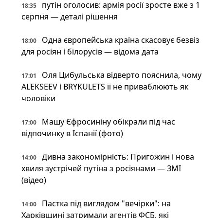
путін оголосив: армія росії зросте вже з 1
18:35
серпня — деталі рішення
Одна європейська країна скасовує безвіз
18:00
для росіян і білорусів — відома дата
Оля Цибульська відверто пояснила, чому
17:01
ALEKSEEV і BRYKULETS її не приваблюють як
чоловіки
Машу Єфросиніну обікрали під час
17:00
відпочинку в Іспанії (фото)
Дивна закономірність: Пригожин і нова
14:00
хвиля зустрічей путіна з росіянами — ЗМІ
(відео)
Пастка під виглядом "вечірки": на
14:00
Харківщині затримали агентів ФСБ, які