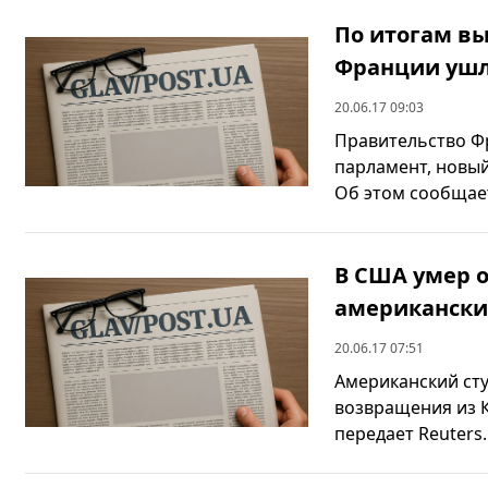
По итогам в
Франции ушло
20.06.17 09:03
Правительство Фр
парламент, новый
Об этом сообщает
В США умер 
американски
20.06.17 07:51
Американский ст
возвращения из К
передает Reuters.