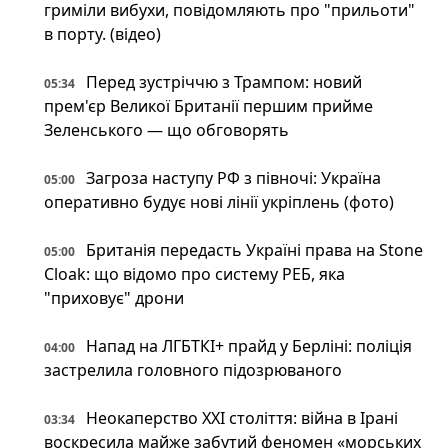
гриміли вибухи, повідомляють про "прильоти"
в порту. (відео)
Перед зустріччю з Трампом: новий
05:34
прем'єр Великої Британії першим прийме
Зеленського — що обговорять
Загроза наступу РФ з півночі: Україна
05:00
оперативно будує нові лінії укріплень (фото)
Британія передасть Україні права на Stone
05:00
Cloak: що відомо про систему РЕБ, яка
"приховує" дрони
Напад на ЛГБТКІ+ прайд у Берліні: поліція
04:00
застрелила головного підозрюваного
Неокаперство XXI століття: війна в Ірані
03:34
воскресила майже забутий феномен «морських