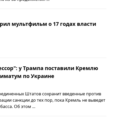
рил мультфильм о 17 годах власти
рессор": у Трампа поставили Кремлю
тиматум по Украине
оединенных Штатов сохранит введенные против
ации санкции до тех пор, пока Кремль не выведет
басса. Об этом ...