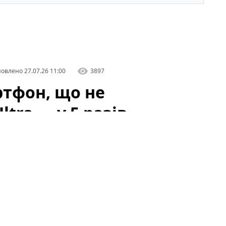
овлено
27.07.26 11:00
3897
ртфон, що не
ltra — у 5 разів
багато користувачів: зростаюча конкуренція,
го забезпечення зробили так, що різниця між