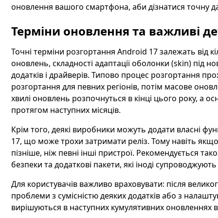
оновлення вашого смартфона, аби дізнатися точну да
Терміни оновлення та важливі де
Точні терміни розгортання Android 17 залежать від к
оновлень, складності адаптації оболонки (skin) під но
додатків і драйверів. Типово процес розгортання про
розгортання для певних регіонів, потім масове оновле
хвилі оновлень розпочнуться в кінці цього року, а 
протягом наступних місяців.
Крім того, деякі виробники можуть додати власні фун
17, що може трохи затримати реліз. Тому навіть якщ
пізніше, ніж певні інші пристрої. Рекомендується так
безпеки та додаткові пакети, які іноді супроводжують
Для користувачів важливо враховувати: після велико
проблеми з сумісністю деяких додатків або з налашту
вирішуються в наступних кумулятивних оновленнях ві