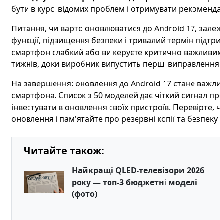
бути в курсі відомих проблем і отримувати рекоменд
Питання, чи варто оновлюватися до Android 17, залеж
функції, підвищення безпеки і тривалий термін підт
смартфон слабкий або ви керуєте критично важливим
тижнів, доки виробник випустить перші виправлення 
На завершення: оновлення до Android 17 стане важли
смартфона. Список з 50 моделей дає чіткий сигнал п
інвестувати в оновлення своїх пристроїв. Перевірте, 
оновлення і пам'ятайте про резервні копії та безпеку
Читайте також:
Найкращі QLED-телевізори 2026
року — топ-3 бюджетні моделі
(фото)