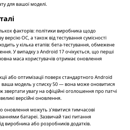
ту для вашої моделі.
талі
ількох факторів: політики виробника щодо
ву версію ОС, а також від тестування сумісності
ходить у кілька етапів: бета-тестування, обмежене
ння. У випадку з Android 17 очікується, що перші
основна маса користувачів отримає оновлення
кції або оптимізації поверх стандартного Android
о ваша модель у списку 50 — вона може оновитися
ож звертати увагу на офіційні оголошення про патчі
 великі версійні оновлення.
го оновлення можуть з'явитися тимчасові
ваннями батареї. Зазвичай такі питання
д виробника або розробників додатків.