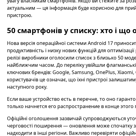
увагу власникам смартфонів. Якщо ви стежите за розв
актуальним — ця інформація буде корисною для прий
пристрою.
50 смартфонів у списку: хто і що 
Нова версія операційної системи Android 17 принос
продуктивність і низку нових функцій для оптимізаці
релізі виробники оголосили список з близько 50 мод
найближчим часом. До переліку увійшли флагманські 
ключових брендів: Google, Samsung, OnePlus, Xiaomi, 
користувачів це означає, що їхні пристрої залишат
наступного року.
Если ваше устройство есть в перечне, то оно гаранто
только начнется его распространение в конце этого 
Офіційні оголошення зазвичай супроводжуються уто
черговості поширення — оновлення може спочатку з'
надходити в інші регіони. Важливо перевіряти офіці