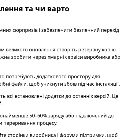
лення та чи варто
них сюрпризів і забезпечити безпечний перехід
м великого оновлення створіть резервну копію
ожна зробити через хмарні сервіси виробника або
то потребують додаткового простору для
бні файли, щоб уникнути збоїв під час інсталяції.
 всі встановлені додатки до останніх версій. Це
.
онайменше 50–60% заряду або підключений до
и переривання процесу.
те сторінки виробника і форуми підтримки, щоб