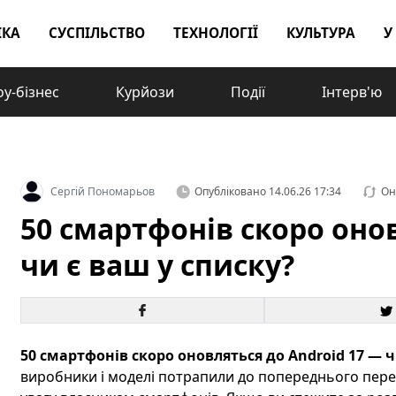
ІКА
СУСПІЛЬСТВО
ТЕХНОЛОГІЇ
КУЛЬТУРА
У
у-бізнес
Курйози
Події
Інтерв'ю
Сергій Пономарьов
Опубліковано
14.06.26 17:34
Он
50 смартфонів скоро онов
чи є ваш у списку?
50 смартфонів скоро оновляться до Android 17 — ч
виробники і моделі потрапили до попереднього перел