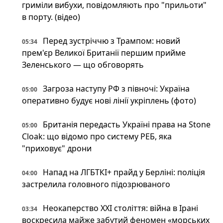
гриміли вибухи, повідомляють про "прильоти"
в порту. (відео)
Перед зустріччю з Трампом: новий
05:34
прем'єр Великої Британії першим прийме
Зеленського — що обговорять
Загроза наступу РФ з півночі: Україна
05:00
оперативно будує нові лінії укріплень (фото)
Британія передасть Україні права на Stone
05:00
Cloak: що відомо про систему РЕБ, яка
"приховує" дрони
Напад на ЛГБТКІ+ прайд у Берліні: поліція
04:00
застрелила головного підозрюваного
Неокаперство XXI століття: війна в Ірані
03:34
воскресила майже забутий феномен «морських