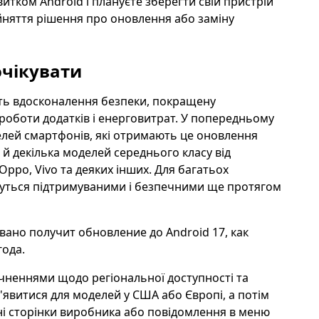
итком Android і плануєте зберегти свій пристрій
няття рішення про оновлення або заміну
очікувати
ить вдосконалення безпеки, покращену
ї роботи додатків і енерговитрат. У попередньому
елей смартфонів, які отримають це оновлення
й декілька моделей середнього класу від
Oppo, Vivo та деяких інших. Для багатьох
имуться підтримуваними і безпечними ще протягом
вано получит обновление до Android 17, как
года.
чненнями щодо регіональної доступності та
явитися для моделей у США або Європі, а потім
йні сторінки виробника або повідомлення в меню