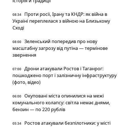
історія й традиції
Проти росії, Ірану та КНДР: як війна в
08:34
Україні переплелася з війною на Близькому
Сході
Зеленський попередив про нову
08:00
масштабну загрозу від путіна — термінове
звернення
Дрони атакували Ростов і Таганрог:
07:00
пошкоджено порт і залізничну інфраструктуру
(фото, відео)
Окуповані міста опинилися на межі
06:00
комунального колапсу: світла немає днями,
бензин — по 220 рублів
Ростов атакували безпілотники: у місті
05:34