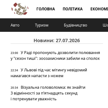
ГОЛОВНА
ПОЛІТИКА
ЕКОНОМ
Авто
Туризм
Будівництво
Шо
Новини: 27.07.2026
У Раді пропонують дозволити полювання
23:00
у "сезон тиші": зоозахисники забили на сполох
У Львові під час мітингу невідомий
22:34
намагався напасти з ножем
Візуальна головоломка: як знайти
20:34
3 відмінності за п’ятнадцять секунд
і потренувати уважність