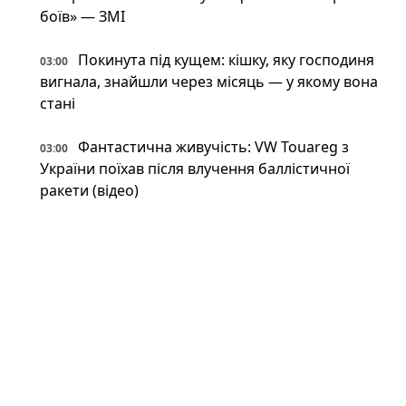
боїв» — ЗМІ
Покинута під кущем: кішку, яку господиня
03:00
вигнала, знайшли через місяць — у якому вона
стані
Фантастична живучість: VW Touareg з
03:00
України поїхав після влучення баллістичної
ракети (відео)
Астрономи вперше виявили антиматерію
02:34
поза Молочним Шляхом — вона інша, ніж
вважали (фото)
Патрульні встигли вибігти з авто перед
02:34
ударом: у Краматорську є поранений
Пожежна криза у Франції — Макрон
02:01