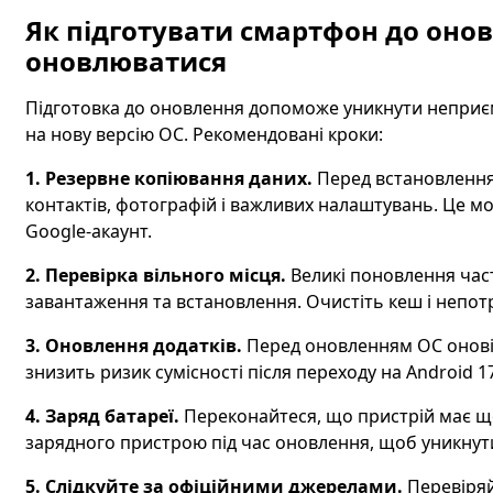
Як підготувати смартфон до онов
оновлюватися
Підготовка до оновлення допоможе уникнути неприєм
на нову версію ОС. Рекомендовані кроки:
1. Резервне копіювання даних.
Перед встановлення
контактів, фотографій і важливих налаштувань. Це м
Google-акаунт.
2. Перевірка вільного місця.
Великі поновлення час
завантаження та встановлення. Очистіть кеш і непотрі
3. Оновлення додатків.
Перед оновленням ОС оновіть
знизить ризик сумісності після переходу на Android 17
4. Заряд батареї.
Переконайтеся, що пристрій має щ
зарядного пристрою під час оновлення, щоб уникнут
5. Слідкуйте за офіційними джерелами.
Перевіряй