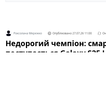
Роксолана Мережко
Опубліковано
27.07.26 11:00
Он
Недорогий чемпіон: сма
поступається Galaxy S25 U
дешевший (фото)
Категорія: Технології
Ринок смартфонів змінюється швидше, ніж очікували 
стандартизація компонентів і оптимізація програмно