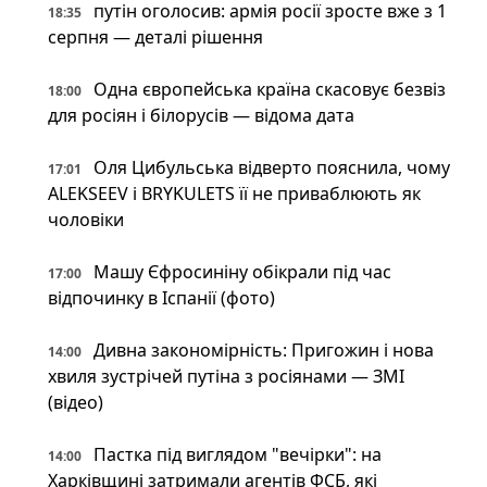
путін оголосив: армія росії зросте вже з 1
18:35
серпня — деталі рішення
Одна європейська країна скасовує безвіз
18:00
для росіян і білорусів — відома дата
Оля Цибульська відверто пояснила, чому
17:01
ALEKSEEV і BRYKULETS її не приваблюють як
чоловіки
Машу Єфросиніну обікрали під час
17:00
відпочинку в Іспанії (фото)
Дивна закономірність: Пригожин і нова
14:00
хвиля зустрічей путіна з росіянами — ЗМІ
(відео)
Пастка під виглядом "вечірки": на
14:00
Харківщині затримали агентів ФСБ, які