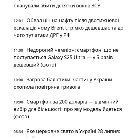
планували вбити десятки воїнів ЗСУ
Обвал цін на нафту після двотижневої
12:01
ескалації: чому Brent стрімко дешевшає та до
чого тут атаки ДРГ у РФ
Недорогий чемпіон: смартфон, що не
11:00
поступається Galaxy S25 Ultra — у 5 разів
дешевший (фото)
Загроза балістики: частину України
10:00
охопила повітряна тривога
Смартфон за 200 доларів — відмінний
10:00
вибір для більшості: про яку модель йдеться
(фото)
Яке церковне свято в Україні 28 липня:
08:34