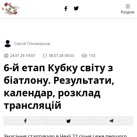
Розділи
Сергій Пономарьов
24.01.26 19:07
08.07.26 04:53
153
6-й етап Кубку світу з
біатлону. Результати,
календар, розклад
трансляцій
Змагання стартувало в Чехії 22 січня і вже першого