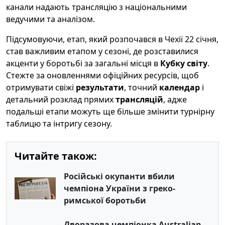
канали надають трансляцію з національними
ведучими та аналізом.
Підсумовуючи, етап, який розпочався в Чехії 22 січня,
став важливим етапом у сезоні, де розставилися
акценти у боротьбі за загальні місця в
Кубку світу
.
Стежте за оновленнями офіційних ресурсів, щоб
отримувати свіжі
результати
, точний
календар
і
детальний розклад прямих
трансляцій
, адже
подальші етапи можуть ще більше змінити турнірну
таблицю та інтригу сезону.
Читайте також:
Російські окупанти вбили
чемпіона України з греко-
римської боротьби
Дворазова чемпіонка Australian