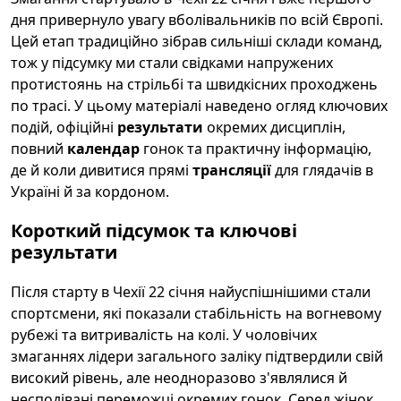
дня привернуло увагу вболівальників по всій Європі.
Цей етап традиційно зібрав сильніші склади команд,
тож у підсумку ми стали свідками напружених
протистоянь на стрільбі та швидкісних проходжень
по трасі. У цьому матеріалі наведено огляд ключових
подій, офіційні
результати
окремих дисциплін,
повний
календар
гонок та практичну інформацію,
де й коли дивитися прямі
трансляції
для глядачів в
Україні й за кордоном.
Короткий підсумок та ключові
результати
Після старту в Чехії 22 січня найуспішнішими стали
спортсмени, які показали стабільність на вогневому
рубежі та витривалість на колі. У чоловічих
змаганнях лідери загального заліку підтвердили свій
високий рівень, але неодноразово з'являлися й
несподівані переможці окремих гонок. Серед жінок