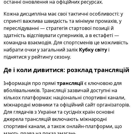
останні оновлення на офіційних ресурсах.
Кожна дисципліна має свої тактичні особливості: у
спринті важлива швидкість та мінімум промахів, у
переслідуванні — стратегія стартової позиції й
здатність відспівувати суперників, а в естафеті —
командна взаємодія. Для спортсменів це можливість
набрати очки у загальний залік
Кубку світу
і
піднятися у рейтингу сезону.
Де і коли дивитися: розклад трансляцій
Інформація про прямі
трансляції
є ключовою для
вболівальників. Трансляції зазвичай доступні на
кількох платформах: національні спортивні канали,
міжнародні мовники та офіційний сайт організаторів.
Для глядачів з України та сусідніх країн основні
джерела трансляцій включають міжнародні
спортивні канали, а також онлайн-платформи, що
мають права на показ змагань.