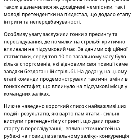
також відзначилися як досвідчені чемпіонки, так і
молоді претендентки на п'єдестал, що додало етапу
інтриги та непередбачуваності.
Особливу увагу заслужили гонки з пресингу та
переслідування, де помилки на стрільбі критично
впливали на підсумковий час. За даними офіційної
статистики, серед топ-10 по загальному часу було
кілька спортсменів, які відновили свої позиції саме
завдяки бездоганній стрільбі. На додачу, на цьому
етапі команди продемонстрували тактичні зміни в
гонках естафет, що вплинуло на підсумкові місця у
командних заліках.
Нижче наведено короткий список найважливіших
подій і результатів, які варто пам'ятати:- сильні
виступи претендентів у спринті, що дали право
старту в переслідуванні;- вплив неточностей на
рубежі на позиції в загальному заліку;- конкуренція