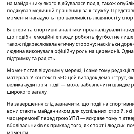
на майданчику якого відбувалася подія, також опублік
подякував медичній працівниці за її службу. Представ
моменти нагадують про важливість людяності у спорт
Блогери та спортивні аналітики проаналізували інциде
що подібні емоційні епізоди роблять футбол не лише
також підкреслювала етичну сторону: наскільки доре
людина виконувала офіційну роль на церемонії. Одн
підтримку та радість.
Момент став вірусним у мережі, і саме тому редакції
матеріал. У контексті SEO цей випадок демонструє, як
велика аудиторія події — може забезпечити швидке 
широкого загалу.
На завершення слід зазначити, що події на спортивни
вони стають майданчиком для суспільних історій, які 
час церемонії перед грою УПЛ — яскраве тому підтвер
вболівальників як приклад того, як спорт і людські 
моменти.