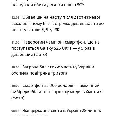
планували вбити десятки воїнів ЗСУ
Обвал цін на нафту після двотижневої
12:01
ескалації: чому Brent стрімко дешевшає та до
чого тут атаки ДРГ у РФ
Недорогий чемпіон: смартфон, що не
11:00
поступається Galaxy S25 Ultra — у 5 разів
дешевший (фото)
Загроза балістики: частину України
10:00
охопила повітряна тривога
Смартфон за 200 доларів — відмінний
10:00
вибір для більшості: про яку модель йдеться
(фото)
Яке церковне свято в Україні 28 липня:
08:34