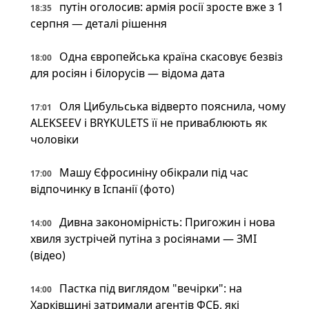
путін оголосив: армія росії зросте вже з 1
18:35
серпня — деталі рішення
Одна європейська країна скасовує безвіз
18:00
для росіян і білорусів — відома дата
Оля Цибульська відверто пояснила, чому
17:01
ALEKSEEV і BRYKULETS її не приваблюють як
чоловіки
Машу Єфросиніну обікрали під час
17:00
відпочинку в Іспанії (фото)
Дивна закономірність: Пригожин і нова
14:00
хвиля зустрічей путіна з росіянами — ЗМІ
(відео)
Пастка під виглядом "вечірки": на
14:00
Харківщині затримали агентів ФСБ, які