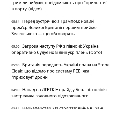
гриміли вибухи, повідомляють про "прильоти"
в порту. (відео)
Перед зустріччю з Трампом: новий
05:34
прем'єр Великої Британії першим прийме
Зеленського — що обговорять
Загроза наступу РФ з півночі: Україна
05:00
оперативно будує нові лінії укріплень (фото)
Британія передасть Україні права на Stone
05:00
Cloak: що відомо про систему РЕБ, яка
"приховує" дрони
Напад на ЛГБТКІ+ прайд у Берліні: поліція
04:00
застрелила головного підозрюваного
Неокаперство XXI століття: війна в Ірані
03:34
воскресила майже забутий феномен «морських