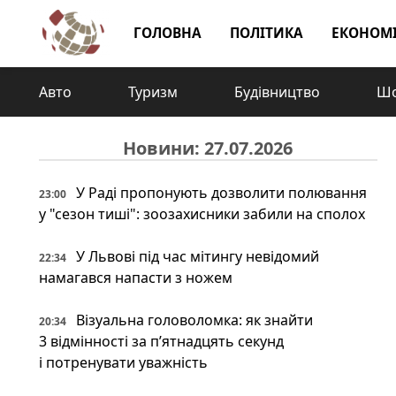
ГОЛОВНА
ПОЛІТИКА
ЕКОНОМ
Авто
Туризм
Будівництво
Шо
Новини: 27.07.2026
У Раді пропонують дозволити полювання
23:00
у "сезон тиші": зоозахисники забили на сполох
У Львові під час мітингу невідомий
22:34
намагався напасти з ножем
Візуальна головоломка: як знайти
20:34
3 відмінності за п’ятнадцять секунд
і потренувати уважність