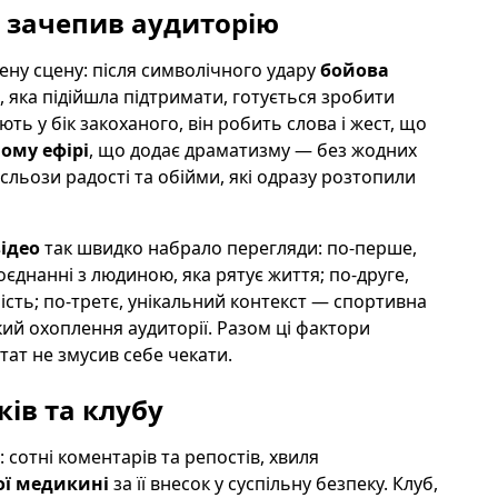
т зачепив аудиторію
ену сцену: після символічного удару
бойова
, яка підійшла підтримати, готується зробити
ь у бік закоханого, він робить слова і жест, що
ому ефірі
, що додає драматизму — без жодних
сльози радості та обійми, які одразу розтопили
ідео
так швидко набрало перегляди: по-перше,
днанні з людиною, яка рятує життя; по-друге,
сть; по-третє, унікальний контекст — спортивна
ий охоплення аудиторії. Разом ці фактори
тат не змусив себе чекати.
ків та клубу
 сотні коментарів та репостів, хвиля
ої медикині
за її внесок у суспільну безпеку. Клуб,