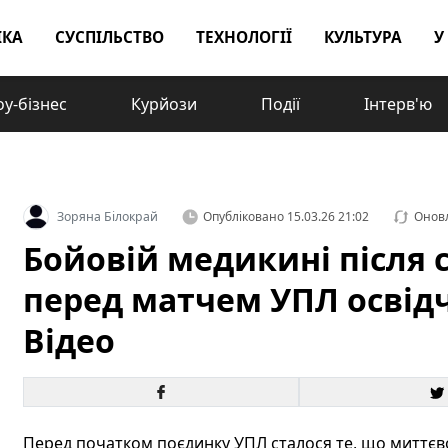
ІКА
СУСПІЛЬСТВО
ТЕХНОЛОГІЇ
КУЛЬТУРА
У
у-бізнес
Курйози
Події
Інтерв'ю
Зоряна Білокрай
Опубліковано
15.03.26 21:02
Онов
Бойовій медикині після 
перед матчем УПЛ освідч
Відео
Перед початком поєдинку УПЛ сталося те, що миттєво