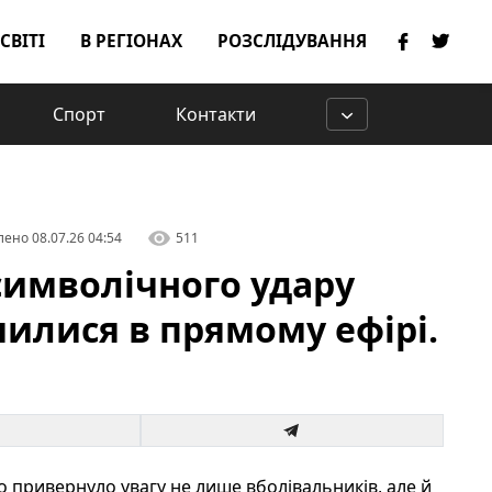
 СВІТІ
В РЕГІОНАХ
РОЗСЛІДУВАННЯ
Спорт
Контакти
лено
08.07.26 04:54
511
символічного удару
илися в прямому ефірі.
 привернуло увагу не лише вболівальників, але й