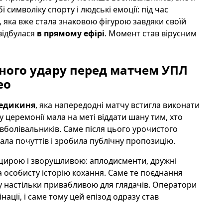
 символіку спорту і людські емоції: під час
, яка вже стала знаковою фігурою завдяки своїй
 відбулася
в прямому ефірі
. Момент став вірусним
чного удару перед матчем УПЛ
ео
едикиня
, яка напередодні матчу встигла виконати
у церемонії мала на меті віддати шану тим, хто
 вболівальників. Саме після цього урочистого
ала почуттів і зробила публічну пропозицію.
 щирою і зворушливою: аплодисменти, дружні
а особисту історію кохання. Саме те поєднання
ну настільки привабливою для глядачів. Оператори
ації, і саме тому цей епізод одразу став