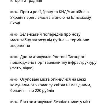
історія й традиції
Проти росії, Ірану та КНДР: як війна в
08:34
Україні переплелася з війною на Близькому
Сході
Зеленський попередив про нову
08:00
масштабну загрозу від путіна — термінове
звернення
Дрони атакували Ростов і Таганрог:
07:00
пошкоджено порт і залізничну інфраструктуру
(фото, відео)
Окуповані міста опинилися на межі
06:00
комунального колапсу: світла немає днями,
бензин — по 220 рублів
Ростов атакували безпілотники: у місті
05:34