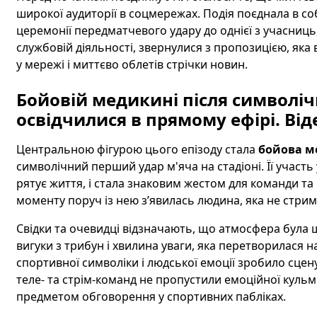
широкої аудиторії в соцмережах. Подія поєднала в собі
церемонії передматчевого удару до однієї з учасниць
службовій діяльності, звернулися з пропозицією, яка
у мережі і миттєво облетів стрічки новин.
Бойовій медикині після символі
освідчилися в прямому ефірі. Від
Центральною фігурою цього епізоду стала
бойова м
символічний перший удар м'яча на стадіоні. Її участь 
рятує життя, і стала знаковим жестом для команди та
моменту поруч із нею з’явилась людина, яка не стрим
Свідки та очевидці відзначають, що атмосфера була
вигуки з трибун і хвилина уваги, яка перетворилася н
спортивної символіки і людської емоції зробило сце
теле- та стрім-команд не пропустили емоційної кульмін
предметом обговорення у спортивних пабліках.