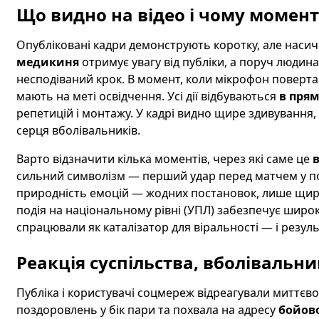
Що видно на відео і чому момен
Опубліковані кадри демонструють коротку, але насич
медикиня
отримує увагу від публіки, а поруч людина
несподіваний крок. В момент, коли мікрофон повертают
мають на меті освідчення. Усі дії відбуваються
в прям
репетицій і монтажу. У кадрі видно щире здивування, 
серця вболівальників.
Варто відзначити кілька моментів, через які саме це
в
сильний символізм — перший удар перед матчем у поє
природність емоцій — жодних постановок, лише щирі
подія на національному рівні (УПЛ) забезпечує широк
спрацювали як каталізатор для віральності — і резуль
Реакція суспільства, вболівальни
Публіка і користувачі соцмереж відреагували миттєво:
поздоровлень у бік пари та похвала на адресу
бойов