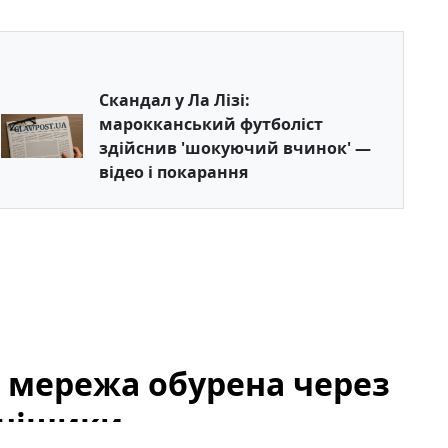
Скандал у Ла Лізі:
марокканський футболіст
здійснив 'шокуючий вчинок' —
відео і покарання
: мережа обурена через
онішики