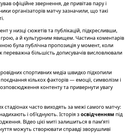
ував офіційне звернення, де привітав пару і
ники організаторів матчу зазначили, що такі
і.
нт у низці сюжетів та публікацій, підкресливши,
 грою, а й культурним явищем. Частина коментарів
чною була публічна пропозиція у момент, коли
ак переважна більшість дописувачів висловлювали
 провідних спортивних медіа швидко підхопили
 поєднання кількох факторів — емоції, символізм і
розповсюдження контенту та привернути увагу
х стадіонах часто виходять за межі самого матчу:
надихають і об’єднують. Історія з
освідченням
під
дження. Відео цієї миті залишиться в пам’яті
почуття можуть створювати справді зворушливі