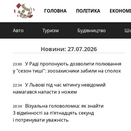
ГОЛОВНА
ПОЛІТИКА
ЕКОНОМ
Авто
Туризм
Будівництво
Шо
Новини: 27.07.2026
У Раді пропонують дозволити полювання
23:00
у "сезон тиші": зоозахисники забили на сполох
У Львові під час мітингу невідомий
22:34
намагався напасти з ножем
Візуальна головоломка: як знайти
20:34
3 відмінності за п’ятнадцять секунд
і потренувати уважність