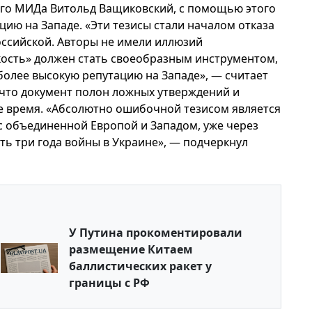
кого МИДа Витольд Ващиковский, с помощью этого
ию на Западе. «Эти тезисы стали началом отказа
оссийской. Авторы не имели иллюзий
кость» должен стать своеобразным инструментом,
более высокую репутацию на Западе», — считает
 что документ полон ложных утверждений и
е время. «Абсолютно ошибочной тезисом является
я с объединенной Европой и Западом, уже через
ть три года войны в Украине», — подчеркнул
У Путина прокоментировали
размещение Китаем
баллистических ракет у
границы с РФ