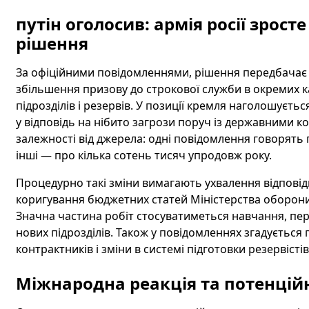
путін оголосив: армія росії зросте
рішення
За офіційними повідомленнями, рішення передбачає к
збільшення призову до строкової служби в окремих к
підрозділів і резервів. У позиції кремля наголошуєт
у відповідь на нібито загрози поруч із державними к
залежності від джерела: одні повідомлення говорять 
інші — про кілька сотень тисяч упродовж року.
Процедурно такі зміни вимагають ухвалення відповідн
коригування бюджетних статей Міністерства оборони 
Значна частина робіт стосуватиметься навчання, пе
нових підрозділів. Також у повідомленнях згадуєть
контрактників і зміни в системі підготовки резервістів
Міжнародна реакція та потенційн