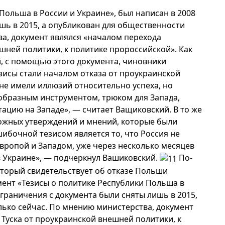
Польша в России и Украине», был написан в 2008
ишь в 2015, а опубликован для общественности
а, документ являлся «началом перехода
шней политики, к политике пророссийской». Как
, с помощью этого документа, чиновники
зисы стали началом отказа от проукраинской
не имели иллюзий относительно успеха, но
еобразным инструментом, трюком для Запада,
ацию на Западе», — считает Ващиковский. В то же
ложных утверждений и мнений, которые были
ибочной тезисом является то, что Россия не
Европой и Западом, уже через несколько месяцев
 в Украине», — подчеркнул Вашиковский.
По-
который свидетельствует об отказе Польши
мент «Тезисы о политике Республики Польша в
 ограничения с документа были сняты лишь в 2015,
лько сейчас. По мнению министерства, документ
Туска от проукраинской внешней политики, к