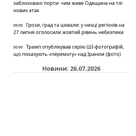
заблоковані порти: чим живе Одещина на тлі
нових атак
Грози, град та шквали: у низці регіонів на
00:00
27 липня оголосили жовтий рівень небезпеки
Трамп опублікував серію ШІ-фотографій,
00:00
що показують «перемогу» над Іраном (фото)
Новини: 26.07.2026
На російському Wildberries "зникли"
23:34
військові товари: що сталося насправді
Іран може відповісти Україні після удару
23:34
по судну: експерт назвав можливі сценарії
Під льодами Антарктики знайшли
23:00
прихований світ: науковці шоковані побаченим