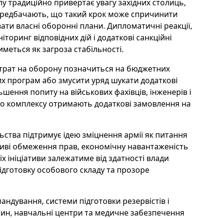
 традиційно привертає увагу західних столиць,
 передбачають, що такий крок може спричинити
увати власні оборонні плани. Дипломатичні реакції,
торинг відповідних дій і додаткові санкційні
меться як загроза стабільності.
трат на оборону позначиться на бюджетних
х програм або змусити уряд шукати додаткові
ьшення попиту на військових фахівців, інженерів і
ого комплексу отримають додаткові замовлення на
ьства підтримує ідею зміцнення армії як питання
иві обмеження прав, економічну навантаженість
х ініціативи залежатиме від здатності влади
підготовку особового складу та прозоре
андування, системи підготовки резервістів і
астин, навчальні центри та медичне забезпечення