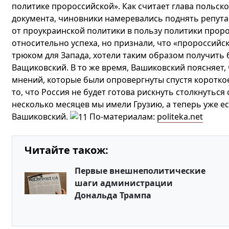
политике пророссийской». Как считает глава польс
документа, чиновники намеревались поднять репутац
от проукраинской политики в пользу политики прор
относительно успеха, но признали, что «пророссийс
трюком для Запада, хотели таким образом получить 
Ващиковский. В то же время, Вашиковский поясняет,
мнений, которые были опровергнуты спустя коротко
то, что Россия не будет готова рискнуть столкнутьс
несколько месяцев мы имели Грузию, а теперь уже ес
Вашиковский.
По-материалам:
politeka.net
Читайте також:
Первые внешнеполитические
шаги администрации
Дональда Трампа