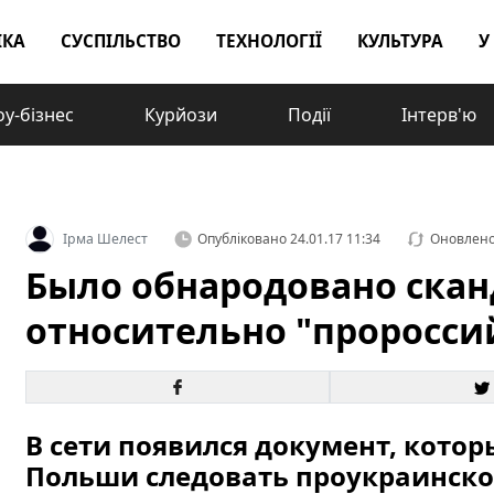
ІКА
СУСПІЛЬСТВО
ТЕХНОЛОГІЇ
КУЛЬТУРА
У
у-бізнес
Курйози
Події
Інтерв'ю
Ірма Шелест
Опубліковано
24.01.17 11:34
Оновлен
Было обнародовано ска
относительно "проросс
В сети появился документ, котор
Польши следовать проукраинско