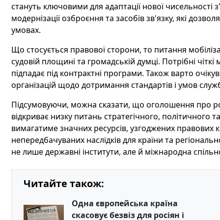
стануть ключовими для адаптації нової чисельності з
модернізації озброєння та засобів зв'язку, які дозвол
умовах.
Що стосується правової сторони, то питання мобіліз
судовій площині та громадській думці. Потрібні чіткі 
підпадає під контрактні програми. Також варто очіку
організацій щодо дотримання стандартів і умов служ
Підсумовуючи, можна сказати, що оголошення про роз
відкриває низку питань стратегічного, політичного та
вимагатиме значних ресурсів, узгоджених правових к
непередбачуваних наслідків для країни та регіональн
не лише державні інститути, але й міжнародна спільно
Читайте також:
Одна європейська країна
скасовує безвіз для росіян і