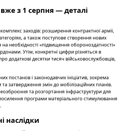
 вже з 1 серпня — деталі
омплекс заходів: розширення контрактної армії,
атегоріях, а також поступове створення нових
ься на необхідності «підвищення обороноздатності»
ордонами. Утім, конкретні цифри різняться в
про додаткові десятки тисяч військовослужбовців,
их постанов і законодавчих ініціатив, зокрема
та затвердження змін до мобілізаційних планів.
реозброєння та розгортання інфраструктури для
ся посилення програми матеріального стимулювання
.
і наслідки