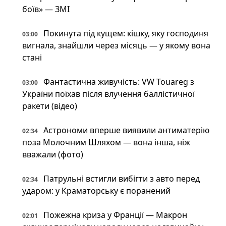
боїв» — ЗМІ
Покинута під кущем: кішку, яку господиня
03:00
вигнала, знайшли через місяць — у якому вона
стані
Фантастична живучість: VW Touareg з
03:00
України поїхав після влучення баллістичної
ракети (відео)
Астрономи вперше виявили антиматерію
02:34
поза Молочним Шляхом — вона інша, ніж
вважали (фото)
Патрульні встигли вибігти з авто перед
02:34
ударом: у Краматорську є поранений
Пожежна криза у Франції — Макрон
02:01