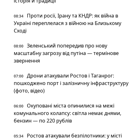
історія й традиції
Проти росії, Ірану та КНДР: як війна в
08:34
Україні переплелася з війною на Близькому
Сході
Зеленський попередив про нову
08:00
масштабну загрозу від путіна — термінове
звернення
Дрони атакували Ростов і Таганрог:
07:00
пошкоджено порт і залізничну інфраструктуру
(фото, відео)
Окуповані міста опинилися на межі
06:00
комунального колапсу: світла немає днями,
бензин — по 220 рублів
Ростов атакували безпілотники: у місті
05:34