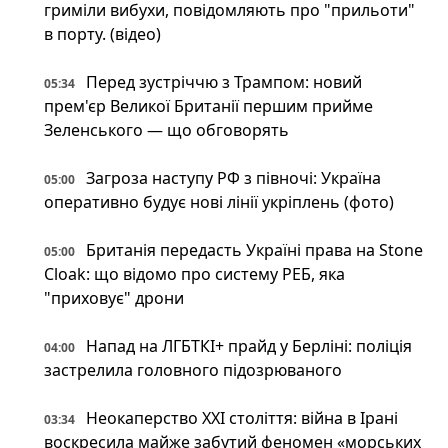
гриміли вибухи, повідомляють про "прильоти"
в порту. (відео)
Перед зустріччю з Трампом: новий
05:34
прем'єр Великої Британії першим прийме
Зеленського — що обговорять
Загроза наступу РФ з півночі: Україна
05:00
оперативно будує нові лінії укріплень (фото)
Британія передасть Україні права на Stone
05:00
Cloak: що відомо про систему РЕБ, яка
"приховує" дрони
Напад на ЛГБТКІ+ прайд у Берліні: поліція
04:00
застрелила головного підозрюваного
Неокаперство XXI століття: війна в Ірані
03:34
воскресила майже забутий феномен «морських