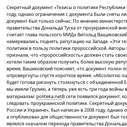
Секретный документ «Тезисы о политике Республики 
году, однако ограничения с документа были сняты л
документ был только сейчас. По мнению министерств
правительства Дональда Туска от проукраинской вне
считает глава польского МИДа Витольд Ващиковский
намеревались поднять репутацию на Западе. «Эти те
политики в пользу политики пророссийской. Авторы 
признали, что «пророссийскость» должен стать сво
хотели таким образом получить более высокую репут
время, Вашиковский поясняет, что документ полон 
опровергнуты спустя короткое время. «Абсолютно ош
будет готова рискнуть столкнуться с объединенной 
мы имели Грузию, а теперь уже есть три года войны
материалам:
politeka.net
В сети появился документ, 
следовать проукраинской политике. Секретный доку
России и Украине», был написан в 2008 году, однако
а опубликован для общественности документ был то
являлся «началом перехода правительства Дональда 