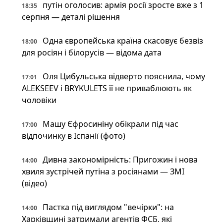
путін оголосив: армія росії зросте вже з 1
18:35
серпня — деталі рішення
Одна європейська країна скасовує безвіз
18:00
для росіян і білорусів — відома дата
Оля Цибульська відверто пояснила, чому
17:01
ALEKSEEV і BRYKULETS її не приваблюють як
чоловіки
Машу Єфросиніну обікрали під час
17:00
відпочинку в Іспанії (фото)
Дивна закономірність: Пригожин і нова
14:00
хвиля зустрічей путіна з росіянами — ЗМІ
(відео)
Пастка під виглядом "вечірки": на
14:00
Харківщині затримали агентів ФСБ, які