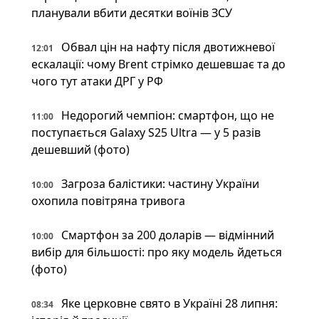
планували вбити десятки воїнів ЗСУ
Обвал цін на нафту після двотижневої
12:01
ескалації: чому Brent стрімко дешевшає та до
чого тут атаки ДРГ у РФ
Недорогий чемпіон: смартфон, що не
11:00
поступається Galaxy S25 Ultra — у 5 разів
дешевший (фото)
Загроза балістики: частину України
10:00
охопила повітряна тривога
Смартфон за 200 доларів — відмінний
10:00
вибір для більшості: про яку модель йдеться
(фото)
Яке церковне свято в Україні 28 липня:
08:34