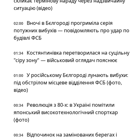
скликає термінову нараду через надзвичайну
ситуацію (відео)
Вночі в Бєлгороді прогриміла серія
02:00
потужних вибухів — повідомляють про удар по
будівлі ФСБ
Костянтинівка перетворилася на суцільну
01:34
"сіру зону" — військовий оглядач пояснює
У російському Бєлгороді лунають вибухи:
01:00
під обстрілом місцеве відділення ФСБ (фото,
відео)
Революція з 80-х: в Україні помітили
00:34
японський високотехнологічний спорткар
(фото)
Відпочинок на замінованих берегах і
00:34