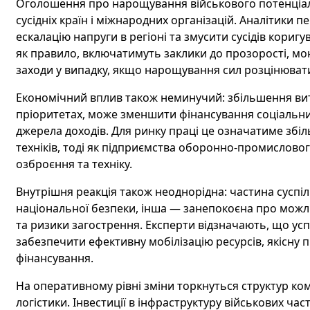
Оголошення про нарощування військового потенціалу
сусідніх країн і міжнародних організацій. Аналітики
ескалацію напруги в регіоні та змусити сусідів кориг
як правило, включатимуть заклики до прозорості, моні
заходи у випадку, якщо нарощування сил розцінювати
Економічний вплив також неминучий: збільшення ви
пріоритетах, може зменшити фінансування соціальни
джерела доходів. Для ринку праці це означатиме збіл
техніків, тоді як підприємства оборонно-промислов
озброєння та техніку.
Внутрішня реакція також неоднорідна: частина суспіл
національної безпеки, інша — занепокоєна про можл
та ризики загострення. Експерти відзначають, що успі
забезпечити ефективну мобілізацію ресурсів, якісну 
фінансування.
На оперативному рівні зміни торкнуться структур ком
логістики. Інвестиції в інфраструктуру військових ч