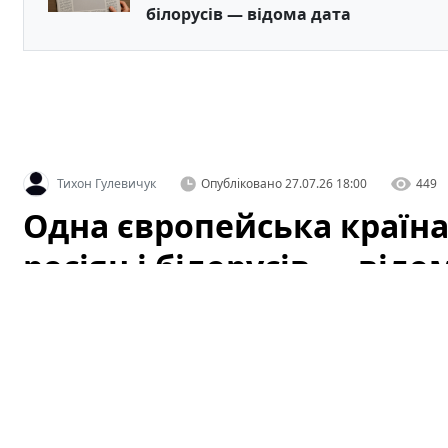
білорусів — відома дата
Тихон Гулевичук
Опубліковано
27.07.26 18:00
449
Одна європейська країна 
росіян і білорусів — відо
Чорногорія готується ввести нові правила перетину
тисяч мандрівників та громадян, які планували поїздки
що саме змінюється, які наслідки це може мати для т
простих людей, а також що потрібно знати тим, хто пл