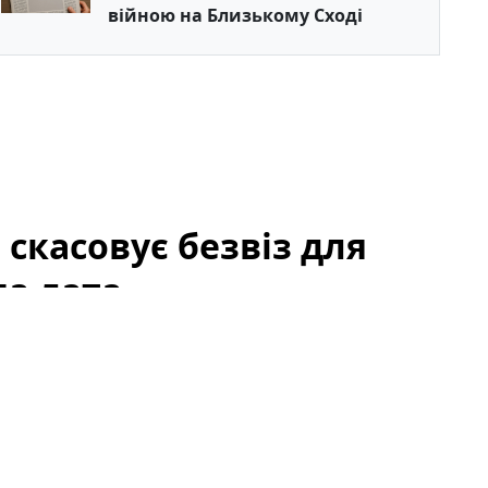
війною на Близькому Сході
скасовує безвіз для
ма дата
 кордону, що можуть змінити щоденну практику
 до цієї балканської держави. У статті розглянемо,
уристичної галузі, дипломатичних відносин та
анує поїздку в найближчі місяці.