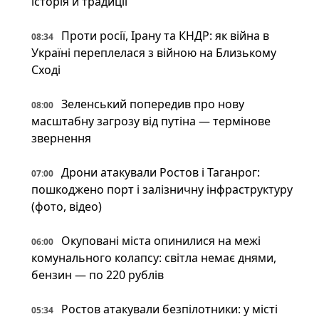
історія й традиції
Проти росії, Ірану та КНДР: як війна в
08:34
Україні переплелася з війною на Близькому
Сході
Зеленський попередив про нову
08:00
масштабну загрозу від путіна — термінове
звернення
Дрони атакували Ростов і Таганрог:
07:00
пошкоджено порт і залізничну інфраструктуру
(фото, відео)
Окуповані міста опинилися на межі
06:00
комунального колапсу: світла немає днями,
бензин — по 220 рублів
Ростов атакували безпілотники: у місті
05:34