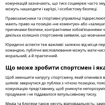
комунікацій зазначають, що тиск соцмереж часто зму
можуть нашкодити і кар’єрі, і особистому безпеці.
Правозахисники та спортивні управлінці підкреслюю
мають право на позицію «не коментую» або «залишат
причинами безпеки, контрактними зобов’язаннями ч
декілька колишніх спортсменів заявили, що мовчання 
Юридичні аспекти теж важливі: залежно від місця пе
командою, публічні висловлювання можуть мати насл
моральний, а й практичний.
Що може зробити спортсмен і яка
Щоб зменшити напругу, спортсмену, який опинився в ц
шляхів: звернутися до публіки з чіткою позицією, п
комунікацію представнику, щоб уникнути непорозумі
продумане і не піддавалося імпульсивному тиску.
Медіа та блогери також несуть відповідальність: замі