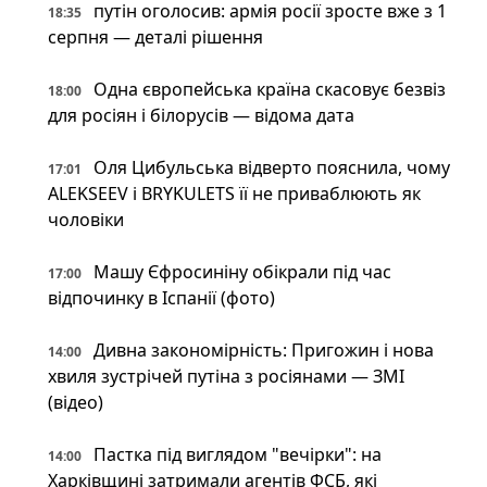
путін оголосив: армія росії зросте вже з 1
18:35
серпня — деталі рішення
Одна європейська країна скасовує безвіз
18:00
для росіян і білорусів — відома дата
Оля Цибульська відверто пояснила, чому
17:01
ALEKSEEV і BRYKULETS її не приваблюють як
чоловіки
Машу Єфросиніну обікрали під час
17:00
відпочинку в Іспанії (фото)
Дивна закономірність: Пригожин і нова
14:00
хвиля зустрічей путіна з росіянами — ЗМІ
(відео)
Пастка під виглядом "вечірки": на
14:00
Харківщині затримали агентів ФСБ, які