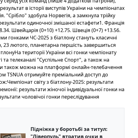
 серед усіх команд (лише 4 додаткові патрони),
результат в історії виступів України на чемпіонатах
я. "Срібло" здобула Норвегія, а замкнула трійку
 результати одиночної змішаної естафети1. Франція
+8.34. Швейцарія (0+10) +12.75. Швеція (0+7) +13.56.
пними гонками ЧС-2025 з біатлону стануть класичні
ілю, 23 лютого, планетарна першість завершиться
атлонуНа території України всі гонки чемпіонату
і та телеканалі "Суспільне Спорт", а також на
ки також можна на платформі онлайн-телебачення
кодом TSNUA отримуйте преміальний доступ до
ж:Чемпіонат світу з біатлону-2025: результати
ремонії: результати жіночої індивідуальної гонки на
езультати чоловічої гонки переслідування
Підніжка у боротьбі за титул:
"Ліверпуль" втратив очки в