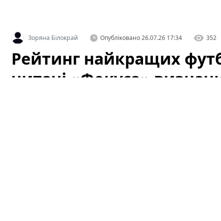
Зоряна Білокрай
Опубліковано
26.07.26 17:34
352
Рейтинг найкращих футб
читачі «Фокуса» визнач
Видання «Фокус» завершило голосування в рейтингу 
голосування». Читачі могли проголосувати за той кл
голосування відображають не лише поточну форму ком
клубами, їхню історію та внесок у розвиток українсько
проаналізуємо фактори успіху лідерів і звернемо уваг
визнання.
Рейтинг найкращих футбольних к