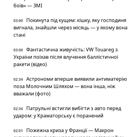
боїв» — ЗМІ
Покинута під кущем: кішку, яку господиня
03:00
вигнала, знайшли через місяць — у якому вона
стані
Фантастична живучість: VW Touareg з
03:00
України поїхав після влучення баллістичної
ракети (відео)
Астрономи вперше виявили антиматерію
02:34
поза Молочним Шляхом — вона інша, ніж
вважали (фото)
Патрульні встигли вибігти з авто перед
02:34
ударом: у Краматорську є поранений
Пожежна криза у Франції — Макрон
02:01