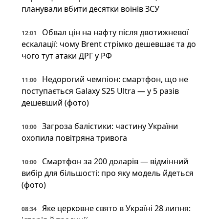
планували вбити десятки воїнів ЗСУ
Обвал цін на нафту після двотижневої
12:01
ескалації: чому Brent стрімко дешевшає та до
чого тут атаки ДРГ у РФ
Недорогий чемпіон: смартфон, що не
11:00
поступається Galaxy S25 Ultra — у 5 разів
дешевший (фото)
Загроза балістики: частину України
10:00
охопила повітряна тривога
Смартфон за 200 доларів — відмінний
10:00
вибір для більшості: про яку модель йдеться
(фото)
Яке церковне свято в Україні 28 липня:
08:34