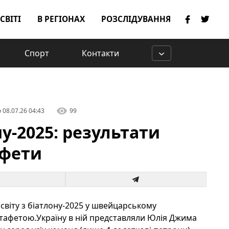
 СВІТІ
В РЕГІОНАХ
РОЗСЛІДУВАННЯ
Спорт
Контакти
о
08.07.26 04:43
99
ну-2025: результати
афети
світу з біатлону-2025 у швейцарському
афетою.Україну в ній представляли Юлія Джима