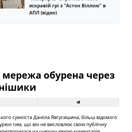
яскравій грі з "Астон Віллою" в
АПЛ (відео)
: мережа обурена через
онішики
ого сумоїста Данііла Явгусишина, більш відомого
урені тим, що він не висловлює свою публічну
перетворилася на широку хвилю коментарів,