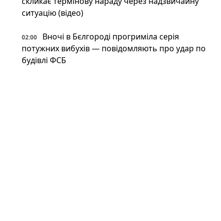
скликає термінову нараду через надзвичайну
ситуацію (відео)
Вночі в Бєлгороді прогриміла серія
02:00
потужних вибухів — повідомляють про удар по
будівлі ФСБ
Костянтинівка перетворилася на суцільну
01:34
"сіру зону" — військовий оглядач пояснює
У російському Бєлгороді лунають вибухи:
01:00
під обстрілом місцеве відділення ФСБ (фото,
відео)
Революція з 80-х: в Україні помітили
00:34
японський високотехнологічний спорткар
(фото)
Відпочинок на замінованих берегах і
00:34