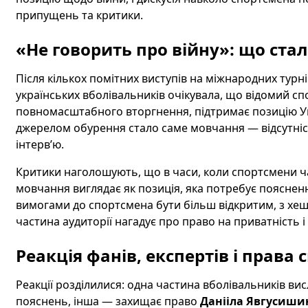
припущень та критики.
«Не говорить про війну»: що ста
Після кількох помітних виступів на міжнародних турні
українських вболівальників очікувала, що відомий 
повномасштабного вторгнення, підтримає позицію Ук
джерелом обурення стало саме мовчання — відсутніс
інтерв’ю.
Критики наголошують, що в часи, коли спортсмени ча
мовчання виглядає як позиція, яка потребує поясненн
вимогами до спортсмена бути більш відкритим, з хеш
частина аудиторії нагадує про право на приватність 
Реакція фанів, експертів і права
Реакції розділилися: одна частина вболівальників ви
пояснень, інша — захищає право
Данііла Явгусиши