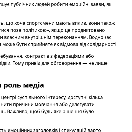
шує публічних людей робити емоційні заяви, які
ть, що хоча спортсмени мають вплив, вони також
ися поза політикою», якщо це продиктовано
и власним внутрішнім переконанням. Водночас
може бути сприйняте як відмова від солідарності.
ребування, контрактів з федераціями або
ідки. Тому привід для обговорення — не лише
 роль медіа
ентрі суспільного інтересу, доступні кілька
ояснити причини мовчання або делегувати
нь. Важливо, щоб будь-яке рішення було
сть емоційних заголовків і спекуляцій варто