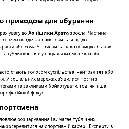
ло приводом для обурення
рах увагу до
Аонішики Арата
зросла. Частина
спортсмен неодмінно висловиться щодо
раїни або хоча б пояснить свою позицію. Однак
ть публічних заяв у соціальних мережах або
сто стають голосом суспільства, нейтралітет або
я. У соціальних мережах з’явилися пости з
тегами та закликами бойкотувати, тоді як інша
і професійний фокус.
 спортсмена
словлює розчарування і вимагає публічних
на
зосередитися на спортивній кар’єрі. Експерти з