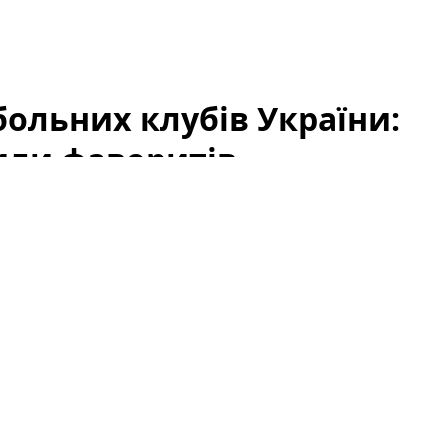
ольних клубів України:
или фаворитів
«Кращі футбольні клуби України 2026: народне
уб, який вважають найкращим. Підсумки
анд, але й емоційний зв’язок уболівальників із
го футболу. У цій статті ми підсумуємо результати,
у на перспективи тих, хто ще бореться за
лубів України: читачі