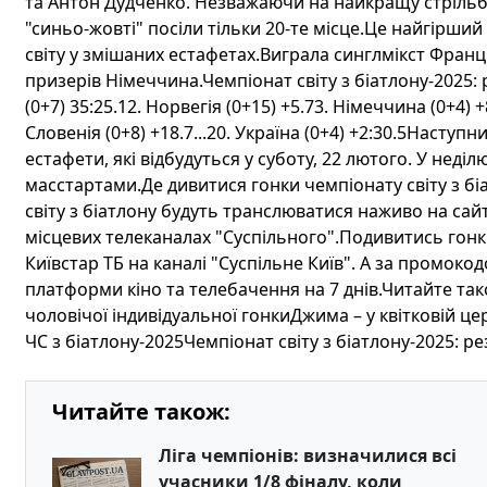
та Антон Дудченко. Незважаючи на найкращу стрільбу
"синьо-жовті" посіли тільки 20-те місце.Це найгірший 
світу у змішаних естафетах.Виграла синглмікст Франці
призерів Німеччина.Чемпіонат світу з біатлону-2025:
(0+7) 35:25.12. Норвегія (0+15) +5.73. Німеччина (0+4) 
Словенія (0+8) +18.7...20. Україна (0+4) +2:30.5Насту
естафети, які відбудуться у суботу, 22 лютого. У нед
масстартами.Де дивитися гонки чемпіонату світу з бі
світу з біатлону будуть транслюватися наживо на сайт
місцевих телеканалах "Суспільного".Подивитись гон
Київстар ТБ на каналі "Суспільне Київ". А за промо
платформи кіно та телебачення на 7 днів.Читайте тако
чоловічої індивідуальної гонкиДжима – у квітковій це
ЧС з біатлону-2025Чемпіонат світу з біатлону-2025: р
Читайте також:
Ліга чемпіонів: визначилися всі
учасники 1/8 фіналу, коли