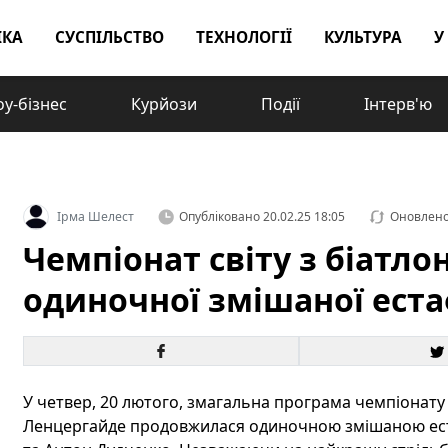
ІКА
СУСПІЛЬСТВО
ТЕХНОЛОГІЇ
КУЛЬТУРА
У
у-бізнес
Курйози
Події
Інтерв'ю
Ірма Шелест
Опубліковано
20.02.25 18:05
Оновлен
Чемпіонат світу з біатло
одиночної змішаної ест
У четвер, 20 лютого, змагальна програма чемпіонату 
Ленцергайде продовжилася одиночною змішаною ест