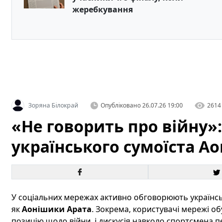
жеребкування
Зоряна Білокрай
Опубліковано
26.07.26 19:00
2614
«Не говорить про війну»
українського сумоїста А
У соціальних мережах активно обговорюють українськ
як
Аонішики Арата
. Зокрема, користувачі мережі об
позицію щодо війни, і дискусія навколо спортсмена 