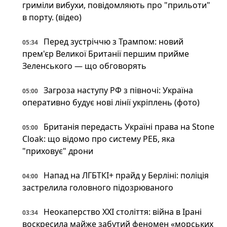
гриміли вибухи, повідомляють про "прильоти"
в порту. (відео)
Перед зустріччю з Трампом: новий
05:34
прем'єр Великої Британії першим прийме
Зеленського — що обговорять
Загроза наступу РФ з півночі: Україна
05:00
оперативно будує нові лінії укріплень (фото)
Британія передасть Україні права на Stone
05:00
Cloak: що відомо про систему РЕБ, яка
"приховує" дрони
Напад на ЛГБТКІ+ прайд у Берліні: поліція
04:00
застрелила головного підозрюваного
Неокаперство XXI століття: війна в Ірані
03:34
воскресила майже забутий феномен «морських