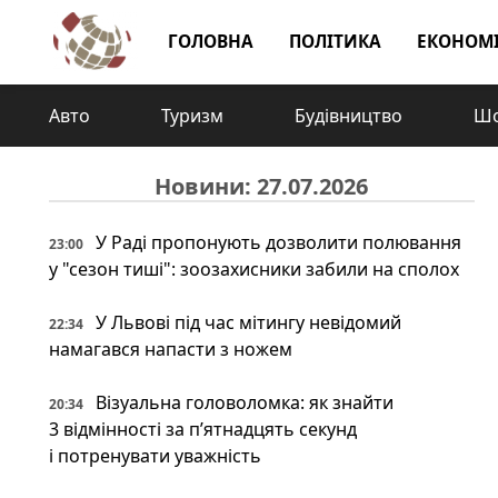
ГОЛОВНА
ПОЛІТИКА
ЕКОНОМ
Авто
Туризм
Будівництво
Шо
Новини: 27.07.2026
У Раді пропонують дозволити полювання
23:00
у "сезон тиші": зоозахисники забили на сполох
У Львові під час мітингу невідомий
22:34
намагався напасти з ножем
Візуальна головоломка: як знайти
20:34
3 відмінності за п’ятнадцять секунд
і потренувати уважність