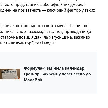
, його представників або офіційних джерел.
людини на приватність — ключовий фактор у таких
е не лише про одного спортсмена. Це ширше
політика і спорт взаємодіють, іноді приводячи до
 остаточна позиція Данііла Явгусишина, важливо
сть як аудиторії, так і медіа.
Формула-1 змінила календар:
Гран-прі Бахрейну перенесено до
Малайзії