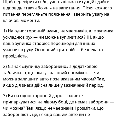
Щоб перевірити себе, уявіть кілька ситуацій і дайте
відповідь «так» або «ні» на запитання. Після кожного
питання перегляньте пояснення і зверніть увагу на
ключові моменти.
1) На односторонній вулиці немає знаків, але зупинка
ускладнює рух — чи можна зупинитися?
Ні
, якщо
ваша зупинка створює перешкоди для інших
учасників руху. Основний критерій — безпека та
прохідність.
2) Є знак «Зупинку заборонено» з додатковою
табличкою, що вказує часовий проміжок — чи
можна залишити авто поза вказаним часом?
Так
,
якщо дія знака дійсна лише у зазначений період.
3) Ви на односторонній дорозі і хочете
припаркуватися на лівому боці, де немає заборони —
чи можна?
Так
, якщо немає знаків і розмітки, що
забороняють це, і якщо вашим авто ви не