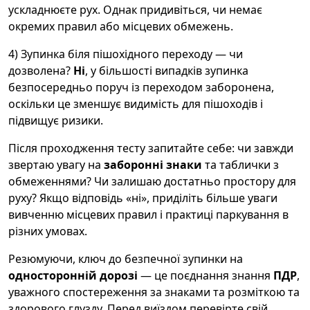
ускладнюєте рух. Однак придивіться, чи немає
окремих правил або місцевих обмежень.
4) Зупинка біля пішохідного переходу — чи
дозволена?
Ні
, у більшості випадків зупинка
безпосередньо поруч із переходом заборонена,
оскільки це зменшує видимість для пішоходів і
підвищує ризики.
Після проходження тесту запитайте себе: чи завжди
звертаю увагу на
заборонні знаки
та таблички з
обмеженнями? Чи залишаю достатньо простору для
руху? Якщо відповідь «ні», приділіть більше уваги
вивченню місцевих правил і практиці паркування в
різних умовах.
Резюмуючи, ключ до безпечної зупинки на
односторонній дорозі
— це поєднання знання
ПДР
,
уважного спостереження за знаками та розміткою та
здорового глузду. Перед виїздом перевірте свій