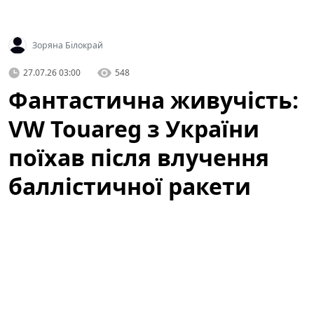
Зоряна Білокрай
27.07.26 03:00
548
Фантастична живучість:
VW Touareg з України
поїхав після влучення
баллістичної ракети
(відео)
У мережі з'явилося вражаюче відео, яке вже за кілька
годин набрало сотні тисяч переглядів:
Volkswagen