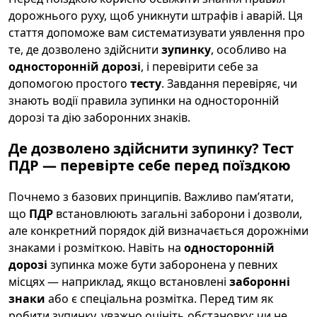
дорожнього руху, щоб уникнути штрафів і аварій. Ця
стаття допоможе вам систематизувати уявлення про
те, де дозволено здійснити
зупинку
, особливо на
односторонній дорозі
, і перевірити себе за
допомогою простого
тесту
. Завдання перевіряє, чи
знають водії правила зупинки на односторонній
дорозі та дію заборонних знаків.
Де дозволено здійснити зупинку? Тест
ПДР — перевірте себе перед поїздкою
Почнемо з базових принципів. Важливо пам’ятати,
що
ПДР
встановлюють загальні заборони і дозволи,
але конкретний порядок дій визначається дорожніми
знаками і розміткою. Навіть на
односторонній
дорозі
зупинка може бути заборонена у певних
місцях — наприклад, якщо встановлені
заборонні
знаки
або є спеціальна розмітка. Перед тим як
робити зупинку, уважно оцініть обстановку: чи не