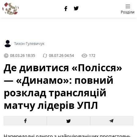
Розділи
Тихон Гулевичук
08.03.26 18:35
08.07.26 04:54
172
Де дивитися «Полісся»
— «Динамо»: повний
розклад трансляцій
матчу лідерів УПЛ
Напередодні одного з найочікуваніших протистоянь