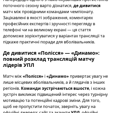
поточного сезону варто дізнатися,
де дивитися
матч між провідними командами чемпіонату.
Зацікавлені в якості зображення, коментарях
професійних експертів і зручності перегляду в
телефоні чи на великому екрані — ця стаття
допоможе зорієнтуватися у варіантах трансляції та
підкаже практичні поради для вболівальників.
Де дивитися «Полісся» — «Динамо»:
повний розклад трансляцій матчу
лідерів
УПЛ
Матч між
«Полісся»
і
«Динамо»
привертає увагу не
лише місцевих вболівальників, а й глядачів з інших
регіонів.
Команди зустрічаються вшосте
, і кожна
зустріч викликає підвищений інтерес через турнірну
мотивацію та потенційні кадрові зміни. Для того,
щоб не пропустити початок, зверніть увагу на
офіційні джерела: сайт та акаунти
УПЛ
, офіційні