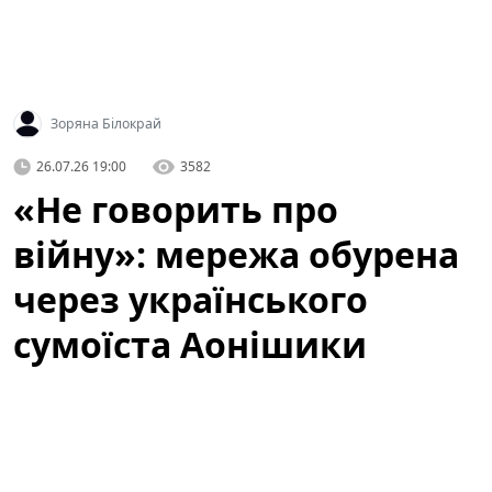
Зоряна Білокрай
26.07.26 19:00
3582
«Не говорить про
війну»: мережа обурена
через українського
сумоїста Аонішики
У соціальних мережах активно обговорюють
українського сумоїста Данііла Явгусишина, більш