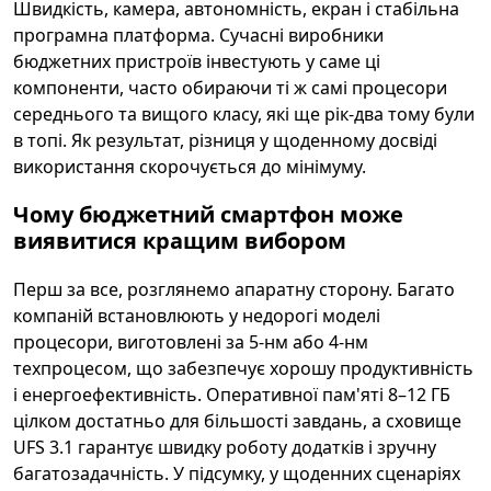
Швидкість, камера, автономність, екран і стабільна
програмна платформа. Сучасні виробники
бюджетних пристроїв інвестують у саме ці
компоненти, часто обираючи ті ж самі процесори
середнього та вищого класу, які ще рік-два тому були
в топі. Як результат, різниця у щоденному досвіді
використання скорочується до мінімуму.
Чому бюджетний смартфон може
виявитися кращим вибором
Перш за все, розглянемо апаратну сторону. Багато
компаній встановлюють у недорогі моделі
процесори, виготовлені за 5-нм або 4-нм
техпроцесом, що забезпечує хорошу продуктивність
і енергоефективність. Оперативної пам'яті 8–12 ГБ
цілком достатньо для більшості завдань, а сховище
UFS 3.1 гарантує швидку роботу додатків і зручну
багатозадачність. У підсумку, у щоденних сценаріях