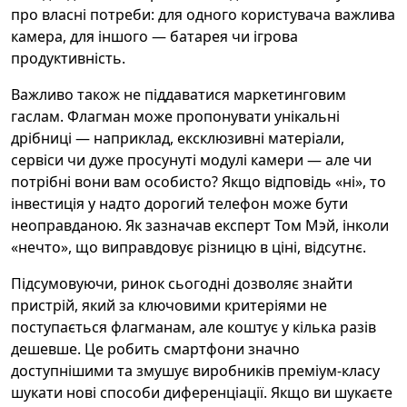
про власні потреби: для одного користувача важлива
камера, для іншого — батарея чи ігрова
продуктивність.
Важливо також не піддаватися маркетинговим
гаслам. Флагман може пропонувати унікальні
дрібниці — наприклад, ексклюзивні матеріали,
сервіси чи дуже просунуті модулі камери — але чи
потрібні вони вам особисто? Якщо відповідь «ні», то
інвестиція у надто дорогий телефон може бути
неоправданою. Як зазначав експерт Том Мэй, інколи
«нечто», що виправдовує різницю в ціні, відсутнє.
Підсумовуючи, ринок сьогодні дозволяє знайти
пристрій, який за ключовими критеріями не
поступається флагманам, але коштує у кілька разів
дешевше. Це робить смартфони значно
доступнішими та змушує виробників преміум‑класу
шукати нові способи диференціації. Якщо ви шукаєте