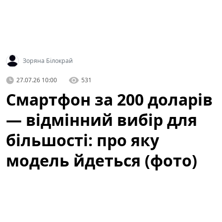
Зоряна Білокрай
27.07.26 10:00
531
Смартфон за 200 доларів
— відмінний вибір для
більшості: про яку
модель йдеться (фото)
Нині купівля смартфона за приблизно 200 доларів