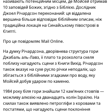
називають потенційним місцем, де Мойсей отримав
10 заповідей Божих, згідно з Біблією. Дослідник
Джоел Річардсон переконаний: ця віддалена
вершина більше відповідає біблійним описам, ніж
традиційна локація на Синайському півострові в
Єгипті.
Про це повідомляє Mail Online.
На думку Річардсона, дворівнева структура гори
Джабаль аль-Лавз, її плато та розколота скеля
поблизу нагадують сцени з Книги Вихід. Річардсон
також вказує на сухе русло річки неподалік, що
збігається з біблійними згадками про воду, яку
Мойсей добув ударом по каменю.
1984 року біля гори знайшли 12 кам’яних стовпів —
можливу алюзію на дванадцять колін Ізраїлю. На
схилах також виявлено петрогліфи з коровами та
постатями, що нагадують сцени поклоніння