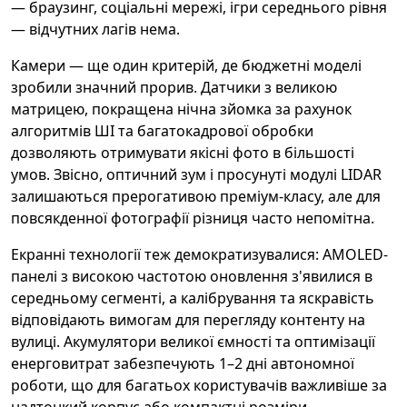
— браузинг, соціальні мережі, ігри середнього рівня
— відчутних лагів нема.
Камери — ще один критерій, де бюджетні моделі
зробили значний прорив. Датчики з великою
матрицею, покращена нічна зйомка за рахунок
алгоритмів ШІ та багатокадрової обробки
дозволяють отримувати якісні фото в більшості
умов. Звісно, оптичний зум і просунуті модулі LIDAR
залишаються прерогативою преміум-класу, але для
повсякденної фотографії різниця часто непомітна.
Екранні технології теж демократизувалися: AMOLED-
панелі з високою частотою оновлення з'явилися в
середньому сегменті, а калібрування та яскравість
відповідають вимогам для перегляду контенту на
вулиці. Акумулятори великої ємності та оптимізації
енерговитрат забезпечують 1–2 дні автономної
роботи, що для багатьох користувачів важливіше за