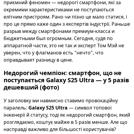
приємний феномен — недорогі смартфони, які за
окремими характеристиками не поступаються
елітним пристроям. Рано чи пізно це мало статися, і
про це прямо каже один з експертів індустрії. Раньше
разрыв между смартфонами премиум-класса и
бюджетными был огромным. Сегодня, судя по
аппаратной части, это не так и эксперт Том Мэй не
уверен, что у флагманов есть "нечто", что
оправдывает разницу в цене.
Недорогий чемпіон: смартфон, що не
поступається Galaxy S25 Ultra — у 5 разів
дешевший (фото)
У заголовку ми навмисно ставимо провокаційну
паралель:
Galaxy S25 Ultra
— символ топової
інженерії й статусу, тоді як недорогий смартфон, який
розглядаємо, коштує майже в 5 разів менше. Але що
насправді важливо для більшості користувачів?