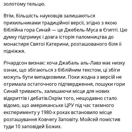
золотому тельцю.
Втім, більшість науковців залишаються
прихильниками традиційної версії, згідно з якою
біблійна гора Синай — це Джебель-Муса в Єгипті. Цю
думку підтримує і довга історія паломництва до
монастиря Святої Катерини, розташованого біля її
підніжжя.
Річардсон визнає: хоча Джабаль аль-Лавз має низку
ознак, що збігаються з біблійним текстом, ці збіги
можуть бути випадковими. Поки жодна з версій не
отримала остаточного підтвердження, пошуки гори
Синай тривають, залишаючи місце для нових
відкриттів і дебатів.Окрім того, нещодавно стало
відомо, що американське ЦРУ під час таємного
експерименту у 1980-х роках встановило місце
розташування Ковчегу Заповіту. Мойсей помістив
туди 10 заповідей Божих.