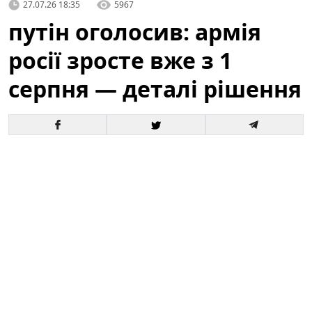
27.07.26 18:35
5967
путін оголосив: армія
росії зросте вже з 1
серпня — деталі рішення
Офіційне оголошення кремля про збільшення
чисельності збройних сил викликало хвилю запитань
і припущень як усередині росії, так і за її межами. За
словами президента, відповідні кроки набудуть
чинності з 1 серпня, і вже згадується низка
організаційних, кадрових та фінансових рішень для
реалізації цього плану.
Це вже третє рішення про
розширення армії росії від початку року.
Зараз
важливо розібратися в деталях: кого саме
стосуватиметься збільшення, які правові механізми