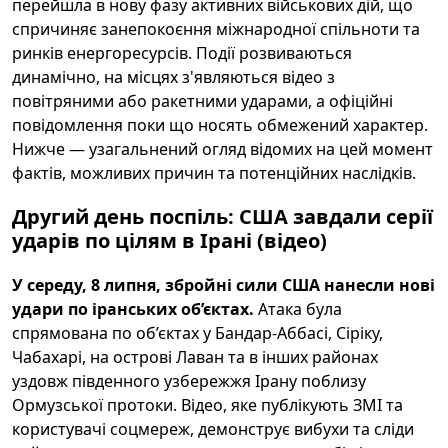
перейшла в нову фазу активних військових дій, що
спричиняє занепокоєння міжнародної спільноти та
ринків енергоресурсів. Події розвиваються
динамічно, на місцях з'являються відео з
повітряними або ракетними ударами, а офіційні
повідомлення поки що носять обмежений характер.
Нижче — узагальнений огляд відомих на цей момент
фактів, можливих причин та потенційних наслідків.
Другий день поспіль: США завдали серії
ударів по цілям в Ірані (відео)
У середу, 8 липня, збройні сили США нанесли нові
удари по іранських об’єктах.
Атака була
спрямована по об’єктах у Бандар-Аббасі, Сіріку,
Чабахарі, на острові Лаван та в інших районах
уздовж південного узбережжя Ірану поблизу
Ормузської протоки. Відео, яке публікують ЗМІ та
користувачі соцмереж, демонструє вибухи та сліди