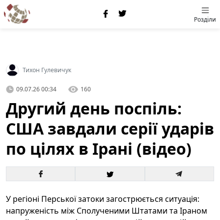
Розділи
Тихон Гулевичук
09.07.26 00:34
160
Другий день поспіль:
США завдали серії ударів
по цілях в Ірані (відео)
У регіоні Перської затоки загострюється ситуація:
напруженість між Сполученими Штатами та Іраном