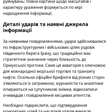
руйнувань; повна картина щодо масштабів і
характеру ураження формується по мірі
надходження інформації.
Деталі ударів та наявні джерела
інформації
За наявними повідомленнями, удари здійснювалися
по інфраструктурних і військових цілях уздовж
південного берега Ірану, що традиційно має
стратегічне значення через близькість до
Ормузської протоки. Саме ця акваторія є ключовою
для міжнародної морської торгівлі та транзиту
нафти. Оскільки офіційні брифінги від різних сторін
з’являються із затримкою, журналісти та аналітики
опираються на супутникові знімки, відеозаписи
очевидців і повідомлення місцевих агентств.
Необхідно підкреслити, що підтвердження
конкретних цілей та наслідків ударів вимагає