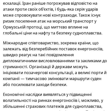
ескалації. Іран раніше погрожував відповістю на
атаки проти своїх об’єктів, і будь-яка серія ударів
може спровокувати нові контрзаходи. Також існує
ризик посилення атак на морський транспорт у
Ормузській протоці, що миттєво вплине на
глобальні ціни на нафту та безпеку судноплавства.
Міжнародне співтовариство, зокрема країни, що
залежать від безперебійних поставок енергоносіїв,
швидко реагує на такі повідомлення
дипломатичними висловлюваннями та закликами до
стриманості. Організації й держави можуть
ініціювати позачергові консультації, а великі порти й
компанії — тимчасово змінювати маршрути суден
або посилювати заходи безпеки.
Економічні наслідки виявляться у підвищенні
волатильності на ринках енергоносіїв і, можливо, у
збільшенні страхових платежів для судноплавства,