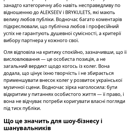
занадто категоричну або навіть несправедливу по
відношенню до ALEKSEEV і BRYKULETS, які мають
велику любов публіки. Водночас багато коментарів
підкреслювали, що публічна любов і професійний
успіх не гарантують душевної сумісності, а критерії
вибору партнера у кожного свої.
Оля відповіла на критику спокійно, зазначивши, що її
висловлювання — це особиста позиція, а не
загальний вердикт щодо когось із колег. Вона
додала, що цінує їхню творчість і не збирається
применшувати внесок колег у розвиток української
музичної сцени. Водночас зірка наголосила: бути
відкритим у питаннях особистого життя — її право, і
вона не відчуває потреби коригувати власні погляди
під тиск публіки.
Що це значить для шоу-бізнесу і
шанувальників