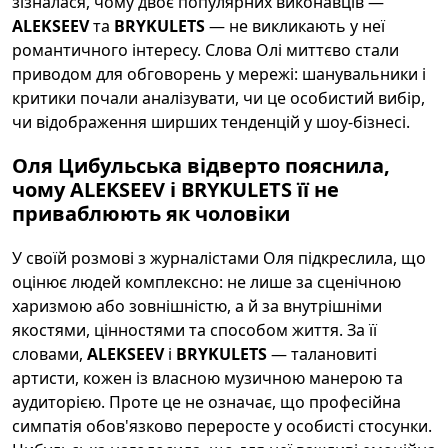
зізналася, чому двоє популярних виконавців —
ALEKSEEV
та
BRYKULETS
— не викликають у неї
романтичного інтересу. Слова Олі миттєво стали
приводом для обговорень у мережі: шанувальники і
критики почали аналізувати, чи це особистий вибір,
чи відображення ширших тенденцій у шоу-бізнесі.
Оля Цибульська відверто пояснила,
чому ALEKSEEV і BRYKULETS її не
приваблюють як чоловіки
У своїй розмові з журналістами Оля підкреслила, що
оцінює людей комплексно: не лише за сценічною
харизмою або зовнішністю, а й за внутрішніми
якостями, цінностями та способом життя. За її
словами,
ALEKSEEV
і
BRYKULETS
— талановиті
артисти, кожен із власною музичною манерою та
аудиторією. Проте це не означає, що професійна
симпатія обов'язково переросте у особисті стосунки.