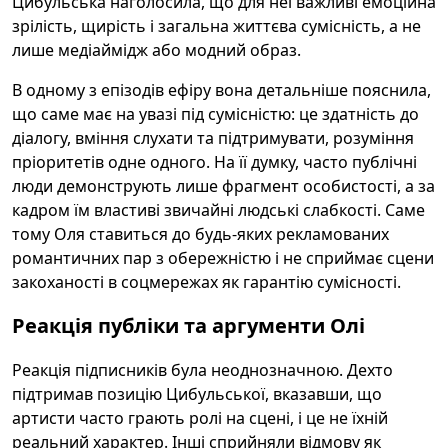
Цибульська наголосила, що для неї важливі емоційна
зрілість, щирість і загальна життєва сумісність, а не
лише медіаймідж або модний образ.
В одному з епізодів ефіру вона детальніше пояснила,
що саме має на увазі під сумісністю: це здатність до
діалогу, вміння слухати та підтримувати, розуміння
пріоритетів одне одного. На її думку, часто публічні
люди демонструють лише фрагмент особистості, а за
кадром їм властиві звичайні людські слабкості. Саме
тому Оля ставиться до будь-яких рекламованих
романтичних пар з обережністю і не сприймає сцени
закоханості в соцмережах як гарантію сумісності.
Реакція публіки та аргументи Олі
Реакція підписників була неоднозначною. Дехто
підтримав позицію Цибульської, вказавши, що
артисти часто грають ролі на сцені, і це не їхній
реальний характер. Інші сприйняли відмову як