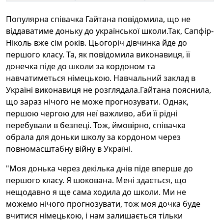
Популярна співачка Гайтана повідомила, що не
віддаватиме доньку до української школи.Так, Сапфір-
Ніколь вже сім років. Цьогоріч дівчинка йде до
першого класу. Та, як повідомила виконавиця, її
донечка піде до школи за кордоном та
навчатиметься німецькою. Навчальний заклад в
Україні виконавиця не розглядала.Гайтана пояснила,
що зараз нічого не може прогнозувати. Однак,
першою чергою для неї важливо, аби її рідні
перебували в безпеці. Тож, ймовірно, співачка
обрала для доньки школу за кордоном через
повномасштабну війну в Україні.
"Моя донька через декілька днів піде вперше до
першого класу. Я шокована. Мені здається, що
нещодавно я ще сама ходила до школи. Ми не
можемо нічого прогнозувати, тож моя дочка буде
вчитися німецькою, і нам залишається тільки