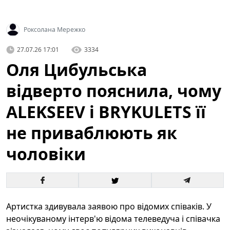
Роксолана Мережко
27.07.26 17:01
3334
Оля Цибульська
відверто пояснила, чому
ALEKSEEV і BRYKULETS її
не приваблюють як
чоловіки
Артистка здивувала заявою про відомих співаків. У
неочікуваному інтерв'ю відома телеведуча і співачка