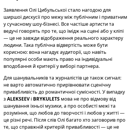
Заявлення Олі Цибульської стало нагодою для
ширшої дискусії про межу між публічним і приватним
у сучасному шоу-бізнесі. Все частіше артисти та
ведучі говорять про те, що імідж на сцені або у кліпі
— це не завжди відображення реального характеру
людини. Така публічна відвертість може бути
корисною: вона нагадує аудиторії, що навіть
популярні особи мають право на індивідуальні
вподобання й критерії у виборі партнера.
Для шанувальників та журналістів це також сигнал:
не варто автоматично прирівнювати сценічну
привабливість до романтичної сумісності. У випадку
з
ALEKSEEV
і
BRYKULETS
мова не про відмову від
шанування їхньої музики, а про особисті межі та
розуміння, що любов до творчості і любов у житті —
це різні речі. Після слів Олі багато хто заговорив про
те, що справжній критерій привабливості — це не