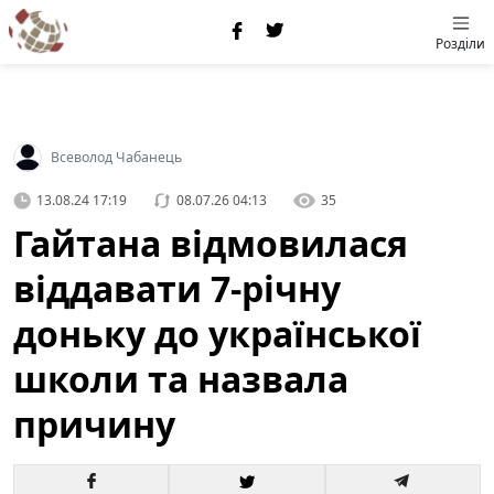
Розділи
Всеволод Чабанець
13.08.24 17:19
08.07.26 04:13
35
Гайтана відмовилася
віддавати 7-річну
доньку до української
школи та назвала
причину