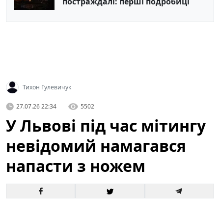
постраждалі: перші подробиці
Тихон Гулевичук
27.07.26 22:34
5502
У Львові під час мітингу
невідомий намагався
напасти з ножем
У центрі Львова під час масової акції громадян