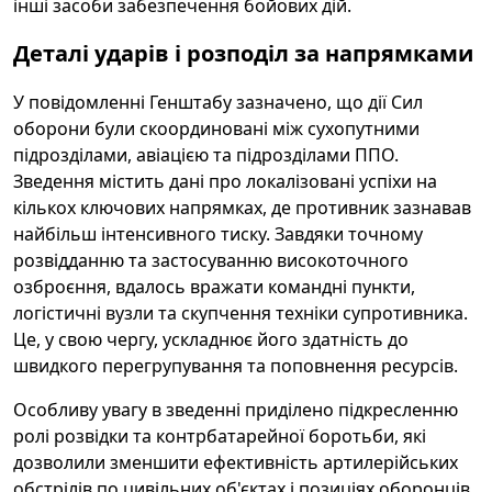
інші засоби забезпечення бойових дій.
Деталі ударів і розподіл за напрямками
У повідомленні Генштабу зазначено, що дії Сил
оборони були скоординовані між сухопутними
підрозділами, авіацією та підрозділами ППО.
Зведення містить дані про локалізовані успіхи на
кількох ключових напрямках, де противник зазнавав
найбільш інтенсивного тиску. Завдяки точному
розвідданню та застосуванню високоточного
озброєння, вдалось вражати командні пункти,
логістичні вузли та скупчення техніки супротивника.
Це, у свою чергу, ускладнює його здатність до
швидкого перегрупування та поповнення ресурсів.
Особливу увагу в зведенні приділено підкресленню
ролі розвідки та контрбатарейної боротьби, які
дозволили зменшити ефективність артилерійських
обстрілів по цивільних об'єктах і позиціях оборонців.