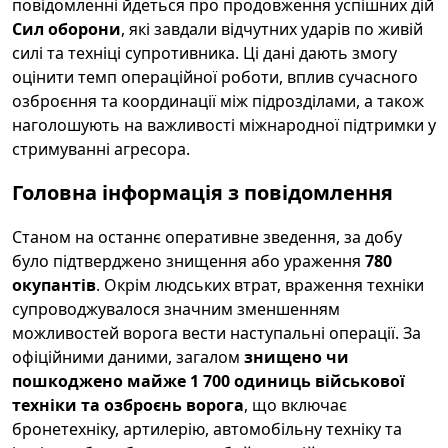
повідомленні йдеться про продовження успішних дій
Сил оборони
, які завдали відчутних ударів по живій
силі та техніці супротивника. Ці дані дають змогу
оцінити темп операційної роботи, вплив сучасного
озброєння та координації між підрозділами, а також
наголошують на важливості міжнародної підтримки у
стримуванні агресора.
Головна інформація з повідомлення
Станом на останнє оперативне зведення, за добу
було підтверджено знищення або ураження
780
окупантів
. Окрім людських втрат, враження техніки
супроводжувалося значним зменшенням
можливостей ворога вести наступальні операції. За
офіційними даними, загалом
знищено чи
пошкоджено майже 1 700 одиниць військової
техніки та озброєнь ворога
, що включає
бронетехніку, артилерію, автомобільну техніку та