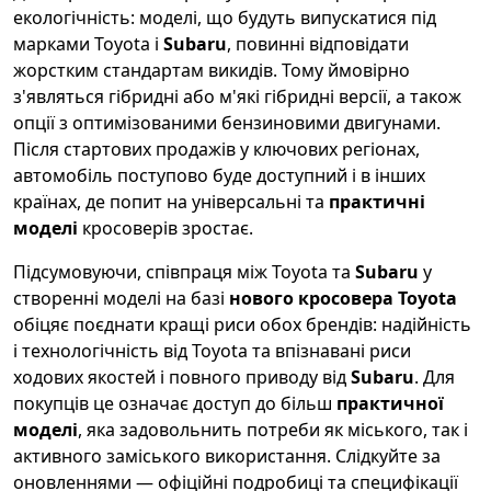
екологічність: моделі, що будуть випускатися під
марками Toyota і
Subaru
, повинні відповідати
жорстким стандартам викидів. Тому ймовірно
з'являться гібридні або м'які гібридні версії, а також
опції з оптимізованими бензиновими двигунами.
Після стартових продажів у ключових регіонах,
автомобіль поступово буде доступний і в інших
країнах, де попит на універсальні та
практичні
моделі
кросоверів зростає.
Підсумовуючи, співпраця між Toyota та
Subaru
у
створенні моделі на базі
нового кросовера Toyota
обіцяє поєднати кращі риси обох брендів: надійність
і технологічність від Toyota та впізнавані риси
ходових якостей і повного приводу від
Subaru
. Для
покупців це означає доступ до більш
практичної
моделі
, яка задовольнить потреби як міського, так і
активного заміського використання. Слідкуйте за
оновленнями — офіційні подробиці та специфікації