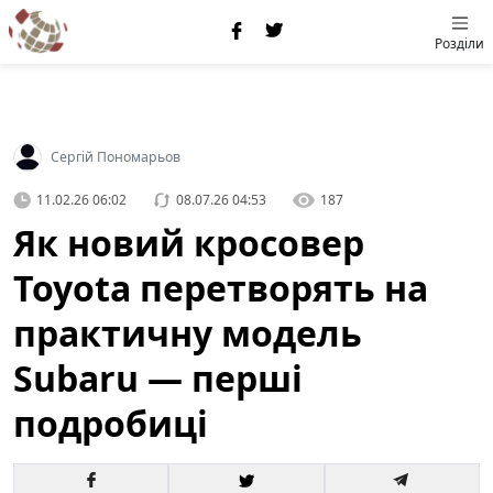
Розділи
Сергій Пономарьов
11.02.26 06:02
08.07.26 04:53
187
Як новий кросовер
Toyota перетворять на
практичну модель
Subaru — перші
подробиці