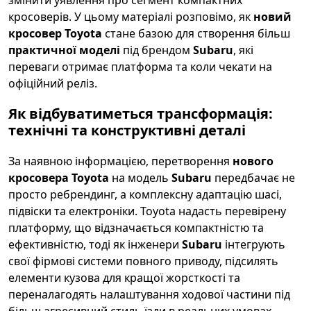
кросоверів. У цьому матеріалі розповімо, як
новий
кросовер Toyota
стане базою для створення більш
практичної моделі
під брендом
Subaru
, які
переваги отримає платформа та коли чекати на
офіційний реліз.
Як відбуватиметься трансформація:
технічні та конструктивні деталі
За наявною інформацією, перетворення
нового
кросовера Toyota
на модель
Subaru
передбачає не
просто ребрендинг, а комплексну адаптацію шасі,
підвіски та електроніки. Toyota надасть перевірену
платформу, що відзначається компактністю та
ефективністю, тоді як інженери
Subaru
інтегрують
свої фірмові системи повного приводу, підсилять
елементи кузова для кращої жорсткості та
переналагодять налаштування ходової частини під
більш агресивний стиль їзди в реальних умовах.