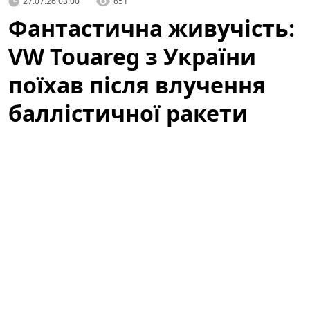
27.07.26 03:00
651
Фантастична живучість:
VW Touareg з України
поїхав після влучення
баллістичної ракети
(відео)
У мережі з'явилося вражаюче відео, яке вже за кілька
годин набрало сотні тисяч переглядів:
Volkswagen
Touareg
, зареєстрований в Україні, після влучення
баллістичної ракети все ж поїхав. Подія викликала
широкий резонанс серед автомобільних експертів,
волонтерів і пересічних користувачів, адже ролик