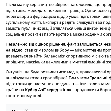
Після матчу керівництво збірної наголосило, що прі
підготовка молодого покоління гравців. Одночасно т
переговори з федерацією щодо умов підготовки, рівн
суспільному житті. Експерти радять слідкувати за п
замість публічних акцій з’являться більш витончені 
соціальні проєкти і партнерство з міжнародними орг
Незалежно від оцінок рішення, факт залишається нез
на
відео
, став символом вибору — між миттєвим прот
доведеться знайти баланс між спортивною місією та 
вирішити, наскільки важливими є миттєві емоційні ж
Ситуація ще буде розвиватися: медіа, правозахисні о
аналізувати кожен крок збірної. Тим часом
Іранські 
підготовки до наступних поєдинків — їхня головна м
країни на
Кубку Азії серед жінок
і продовжити борот
спортивному полі.