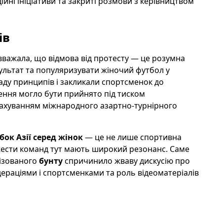
йні ініціативи та закриті розмови з керівництвом
ів
вважала, що відмова від протесту — це розумна
зультат та популяризувати жіночий футбол у
раду принципів і закликали спортсменок до
шення могло бути прийнято під тиском
урахуванням міжнародного азартно-турнірного
бок Азії серед жінок
— це не лише спортивна
і жести команд тут мають широкий резонанс. Саме
нізованого
бунту
спричинило жваву дискусію про
едераціями і спортсменками та роль відеоматеріалів