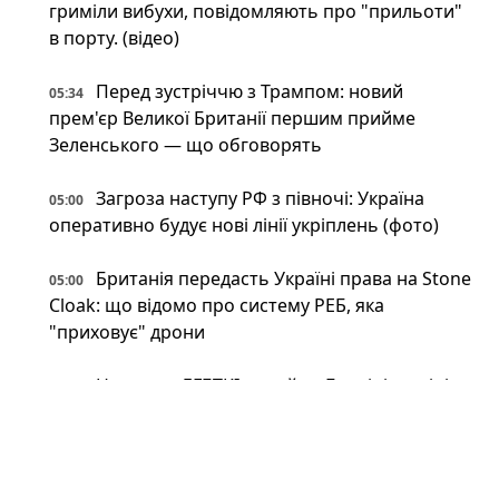
гриміли вибухи, повідомляють про "прильоти"
в порту. (відео)
Перед зустріччю з Трампом: новий
05:34
прем'єр Великої Британії першим прийме
Зеленського — що обговорять
Загроза наступу РФ з півночі: Україна
05:00
оперативно будує нові лінії укріплень (фото)
Британія передасть Україні права на Stone
05:00
Cloak: що відомо про систему РЕБ, яка
"приховує" дрони
Напад на ЛГБТКІ+ прайд у Берліні: поліція
04:00
застрелила головного підозрюваного
Неокаперство XXI століття: війна в Ірані
03:34
воскресила майже забутий феномен «морських