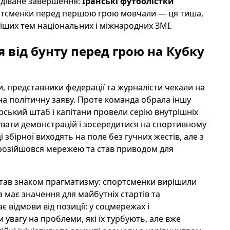
одіване завершення:
Іранські футболістки
ортсменки перед першою грою мовчали — ця тиша,
ніших тем національних і міжнародних ЗМІ.
 від бунту перед грою на Кубку
 представники федерації та журналісти чекали на
на політичну заяву. Проте команда обрала іншу
ерський штаб і капітани провели серію внутрішніх
увати демонстрацій і зосередитися на спортивному
і збірної виходять на поле без гучних жестів, але з
розійшовся мережею та став приводом для
 став знаком прагматизму: спортсменки вирішили
а має значення для майбутніх стартів та
є відмови від позиції: у соцмережах і
увагу на проблеми, які їх турбують, але вже