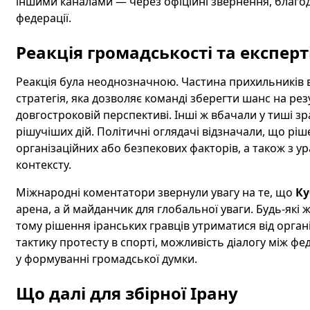
іншими каналами — через офіційні звернення, благоді
федерації.
Реакція громадськості та експерт
Реакція була неоднозначною. Частина прихильників 
стратегія, яка дозволяє команді зберегти шанс на ре
довгостроковій перспективі. Інші ж вбачали у тиші з
рішучіших дій. Політичні оглядачі відзначали, що рі
організаційних або безпекових факторів, а також з 
контексту.
Міжнародні коментатори звернули увагу на те, що
Ку
арена, а й майданчик для глобальної уваги. Будь-як
тому рішення іранських гравців утриматися від орга
тактику протесту в спорті, можливість діалогу між ф
у формуванні громадської думки.
Що далі для збірної Ірану