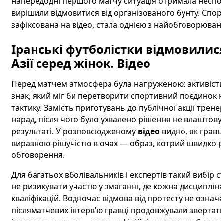
напередодні першого матчу ситуація отримала несп
вирішили відмовитися від організованого бунту. Сп
зафіксована на відео, стала однією з найобговорюва
Іранські футболістки відмовилися
Азії серед жінок. Відео
Перед матчем атмосфера була напруженою: активісти,
знак, який міг би перетворити спортивний поєдинок 
тактику. Замість приготувань до публічної акції трен
нарад, після чого було ухвалено рішення не влаштов
результаті. У розповсюдженому
відео
видно, як гравц
виразною рішучістю в очах — образ, котрий швидко 
обговорення.
Для багатьох вболівальників і експертів такий вибір
не ризикувати участю у змаганні, де кожна дисциплін
кваліфікацій. Водночас відмова від протесту не означа
післяматчевих інтерв’ю гравці продовжували звертати 