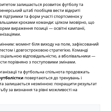
оритетом залишається розвиток футболу та
ренерський штаб пообіцяв вести відкриті
я підтримки та форм участі спортсменок у
одальшими кроками команди: цілком імовірно, що
форми вираження позиції — освітні кампанії,
анізаціями.
мінним: момент біля виходу на поле, зафіксований
естом і довгостроковою стратегією. Команді
соціальною відповідальністю, а вболівальники —
ести порівняно з поступовими змінами.
рганізації та футбольна спільнота продовжать
футболістки
повертаються до тренувань і
ета залишається незмінною: покращити результат
ьбу за визнання та рівні можливості на