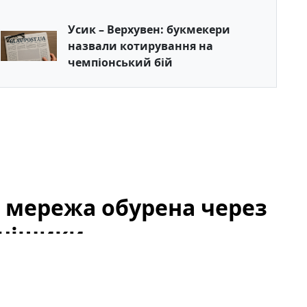
Усик – Верхувен: букмекери
назвали котирування на
чемпіонський бій
: мережа обурена через
онішики
ого сумоїста Данііла Явгусишина, більш відомого