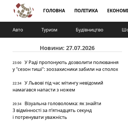
ГОЛОВНА
ПОЛІТИКА
ЕКОНОМ
Авто
Туризм
Будівництво
Шо
Новини: 27.07.2026
У Раді пропонують дозволити полювання
23:00
у "сезон тиші": зоозахисники забили на сполох
У Львові під час мітингу невідомий
22:34
намагався напасти з ножем
Візуальна головоломка: як знайти
20:34
3 відмінності за п’ятнадцять секунд
і потренувати уважність