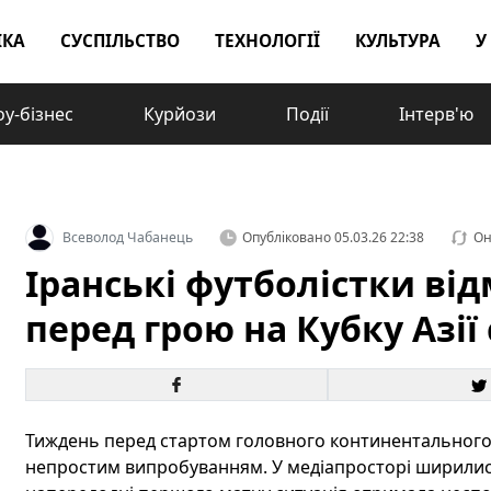
ІКА
СУСПІЛЬСТВО
ТЕХНОЛОГІЇ
КУЛЬТУРА
У
у-бізнес
Курйози
Події
Інтерв'ю
Всеволод Чабанець
Опубліковано
05.03.26 22:38
Он
Іранські футболістки ві
перед грою на Кубку Азії
Тиждень перед стартом головного континентального т
непростим випробуванням. У медіапросторі ширилис