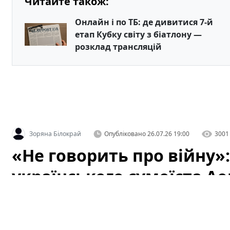
Читайте також:
Онлайн і по ТБ: де дивитися 7-й
етап Кубку світу з біатлону —
розклад трансляцій
Зоряна Білокрай
Опубліковано
26.07.26 19:00
3001
«Не говорить про війну»
українського сумоїста А
У соціальних мережах активно обговорюють українськ