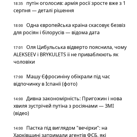
путін оголосив: армія росії зросте вже з 1
18:35
серпня — деталі рішення
Одна європейська країна скасовує безвіз
18:00
для росіян і білорусів — відома дата
Оля Цибульська відверто пояснила, чому
17:01
ALEKSEEV і BRYKULETS її не приваблюють як
чоловіки
Машу Єфросиніну обікрали під час
17:00
відпочинку в Іспанії (фото)
Дивна закономірність: Пригожин і нова
14:00
хвиля зустрічей путіна з росіянами — ЗМІ
(відео)
Пастка під виглядом "вечірки": на
14:00
Харківщині затримали агентів ФСБ, які