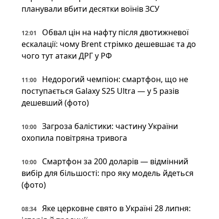
планували вбити десятки воїнів ЗСУ
Обвал цін на нафту після двотижневої
12:01
ескалації: чому Brent стрімко дешевшає та до
чого тут атаки ДРГ у РФ
Недорогий чемпіон: смартфон, що не
11:00
поступається Galaxy S25 Ultra — у 5 разів
дешевший (фото)
Загроза балістики: частину України
10:00
охопила повітряна тривога
Смартфон за 200 доларів — відмінний
10:00
вибір для більшості: про яку модель йдеться
(фото)
Яке церковне свято в Україні 28 липня:
08:34