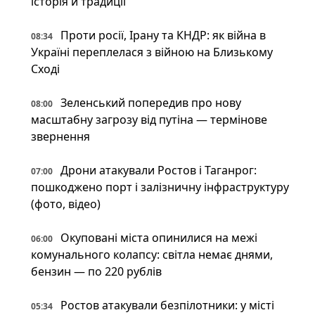
історія й традиції
Проти росії, Ірану та КНДР: як війна в
08:34
Україні переплелася з війною на Близькому
Сході
Зеленський попередив про нову
08:00
масштабну загрозу від путіна — термінове
звернення
Дрони атакували Ростов і Таганрог:
07:00
пошкоджено порт і залізничну інфраструктуру
(фото, відео)
Окуповані міста опинилися на межі
06:00
комунального колапсу: світла немає днями,
бензин — по 220 рублів
Ростов атакували безпілотники: у місті
05:34