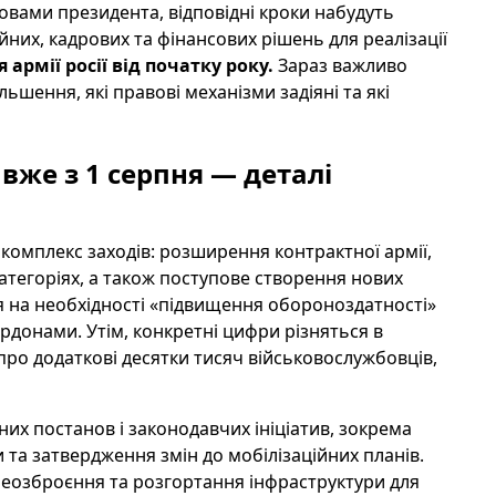
словами президента, відповідні кроки набудуть
ійних, кадрових та фінансових рішень для реалізації
армії росії від початку року.
Зараз важливо
ьшення, які правові механізми задіяні та які
 вже з 1 серпня — деталі
омплекс заходів: розширення контрактної армії,
атегоріях, а також поступове створення нових
ься на необхідності «підвищення обороноздатності»
ордонами. Утім, конкретні цифри різняться в
про додаткові десятки тисяч військовослужбовців,
их постанов і законодавчих ініціатив, зокрема
та затвердження змін до мобілізаційних планів.
реозброєння та розгортання інфраструктури для