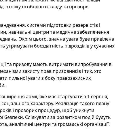
підготовку особового складу та прозоре
андування, системи підготовки резервістів і
астин, навчальні центри та медичне забезпечення
'єднань. Окрім цього, значна увага буде приділена
ять утримувати боєздатність підрозділів у сучасних
ації та призову мають витримати випробування в
механізми захисту прав призовників і тих, хто
вати пильної уваги з боку правозахисних
би.
ширення армії, яке має стартувати з 1 серпня,
 соціального характеру. Реалізація такого плану
років і прозорих процедур, щоб уникнути
ої безпеки. Слідкувати за розвитком подій будуть
та, аналітичні центри та громадські організації.