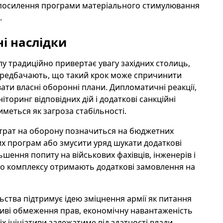
ся посилення програми матеріального стимулювання
.
і наслідки
 традиційно привертає увагу західних столиць,
 передбачають, що такий крок може спричинити
увати власні оборонні плани. Дипломатичні реакції,
торинг відповідних дій і додаткові санкційні
меться як загроза стабільності.
трат на оборону позначиться на бюджетних
х програм або змусити уряд шукати додаткові
ьшення попиту на військових фахівців, інженерів і
ого комплексу отримають додаткові замовлення на
ьства підтримує ідею зміцнення армії як питання
иві обмеження прав, економічну навантаженість
х ініціативи залежатиме від здатності влади