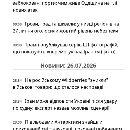
заблоковані порти: чим живе Одещина на тлі
нових атак
Грози, град та шквали: у низці регіонів на
00:00
27 липня оголосили жовтий рівень небезпеки
Трамп опублікував серію ШІ-фотографій,
00:00
що показують «перемогу» над Іраном (фото)
Новини: 26.07.2026
На російському Wildberries "зникли"
23:34
військові товари: що сталося насправді
Іран може відповісти Україні після удару
23:34
по судну: експерт назвав можливі сценарії
Під льодами Антарктики знайшли
23:00
прихований світ: науковці шоковані побаченим