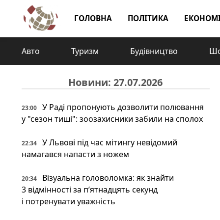
ГОЛОВНА
ПОЛІТИКА
ЕКОНОМ
Авто
Туризм
Будівництво
Шо
Новини: 27.07.2026
У Раді пропонують дозволити полювання
23:00
у "сезон тиші": зоозахисники забили на сполох
У Львові під час мітингу невідомий
22:34
намагався напасти з ножем
Візуальна головоломка: як знайти
20:34
3 відмінності за п’ятнадцять секунд
і потренувати уважність