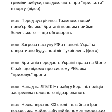
гриміли вибухи, повідомляють про "прильоти"
в порту. (відео)
Перед зустріччю з Трампом: новий
05:34
прем'єр Великої Британії першим прийме
Зеленського — що обговорять
Загроза наступу РФ з півночі: Україна
05:00
оперативно будує нові лінії укріплень (фото)
Британія передасть Україні права на Stone
05:00
Cloak: що відомо про систему РЕБ, яка
"приховує" дрони
Напад на ЛГБТКІ+ прайд у Берліні: поліція
04:00
застрелила головного підозрюваного
Неокаперство XXI століття: війна в Ірані
03:34
воскресила майже забутий феномен «морських