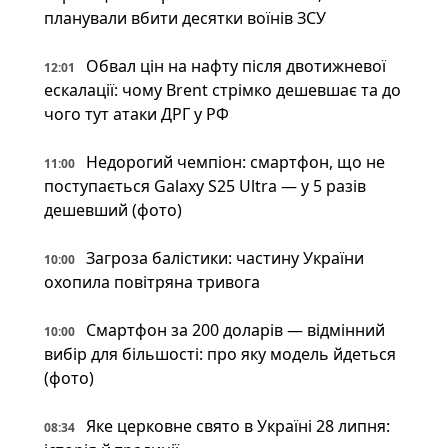
планували вбити десятки воїнів ЗСУ
Обвал цін на нафту після двотижневої
12:01
ескалації: чому Brent стрімко дешевшає та до
чого тут атаки ДРГ у РФ
Недорогий чемпіон: смартфон, що не
11:00
поступається Galaxy S25 Ultra — у 5 разів
дешевший (фото)
Загроза балістики: частину України
10:00
охопила повітряна тривога
Смартфон за 200 доларів — відмінний
10:00
вибір для більшості: про яку модель йдеться
(фото)
Яке церковне свято в Україні 28 липня:
08:34