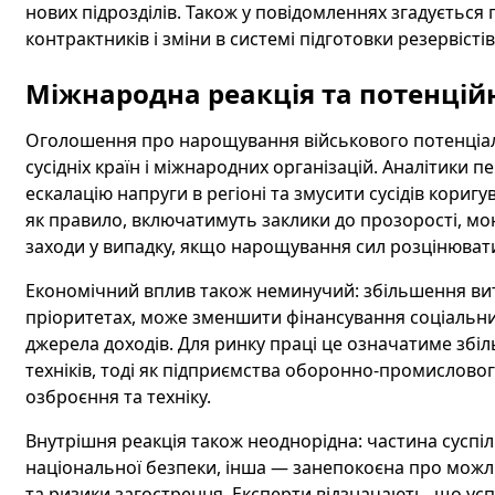
нових підрозділів. Також у повідомленнях згадуєть
контрактників і зміни в системі підготовки резервістів
Міжнародна реакція та потенційн
Оголошення про нарощування військового потенціалу
сусідніх країн і міжнародних організацій. Аналітики
ескалацію напруги в регіоні та змусити сусідів кориг
як правило, включатимуть заклики до прозорості, моні
заходи у випадку, якщо нарощування сил розцінювати
Економічний вплив також неминучий: збільшення ви
пріоритетах, може зменшити фінансування соціальни
джерела доходів. Для ринку праці це означатиме збіл
техніків, тоді як підприємства оборонно-промислов
озброєння та техніку.
Внутрішня реакція також неоднорідна: частина суспіл
національної безпеки, інша — занепокоєна про можл
та ризики загострення. Експерти відзначають, що успі