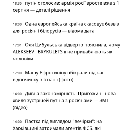
путін оголосив: армія росії зросте вже з 1
18:35
серпня — деталі рішення
Одна європейська країна скасовує безвіз
18:00
для росіян і білорусів — відома дата
Оля Цибульська відверто пояснила, чому
17:01
ALEKSEEV і BRYKULETS її не приваблюють як
чоловіки
Машу Єфросиніну обікрали під час
17:00
відпочинку в Іспанії (фото)
Дивна закономірність: Пригожин і нова
14:00
хвиля зустрічей путіна з росіянами — ЗМІ
(відео)
Пастка під виглядом "вечірки": на
14:00
Харківщині затримали агентів ФСБ, які