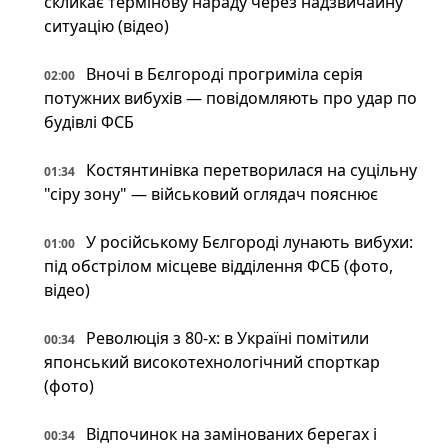
скликає термінову нараду через надзвичайну
ситуацію (відео)
Вночі в Бєлгороді прогриміла серія
02:00
потужних вибухів — повідомляють про удар по
будівлі ФСБ
Костянтинівка перетворилася на суцільну
01:34
"сіру зону" — військовий оглядач пояснює
У російському Бєлгороді лунають вибухи:
01:00
під обстрілом місцеве відділення ФСБ (фото,
відео)
Революція з 80-х: в Україні помітили
00:34
японський високотехнологічний спорткар
(фото)
Відпочинок на замінованих берегах і
00:34