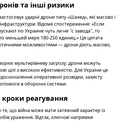
ронів та інші ризики
астосовує ударні дрони типу «Шахед», які масово і
інфраструктури. Відоме спостереження: «Если
скают по Украине чуть ли не "с завода", то
по меньшей мере 180-250 единиц.» Ця цитата
 тактичними можливостями — дрони діють масово,
творює мультирівневу загрозу: дрони можуть
ві цілі з високою ефективністю. Для України це
удосконалення оперативної розвідки, захисту
допомоги в оборонні системи.
і кроки реагування
о те, що війна може мати затяжний характер із
бів ураження. Відтак, ключові напрямки