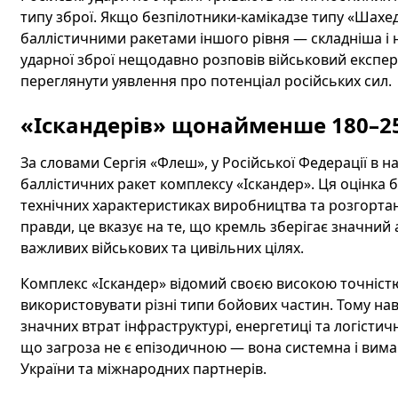
типу зброї. Якщо безпілотники-камікадзе типу «Шахед»
баллістичними ракетами іншого рівня — складніша і н
ударної зброї нещодавно розповів військовий експер
переглянути уявлення про потенціал російських сил.
«Іскандерів» щонайменше
180–2
За словами Сергія «Флеш», у Російської Федерації в 
баллістичних ракет комплексу «Іскандер». Ця оцінка ба
технічних характеристиках виробництва та розгортан
правди, це вказує на те, що кремль зберігає значний
важливих військових та цивільних цілях.
Комплекс «Іскандер» відомий своєю високою точністю
використовувати різні типи бойових частин. Тому нав
значних втрат інфраструктурі, енергетиці та логістич
що загроза не є епізодичною — вона системна і вима
України та міжнародних партнерів.