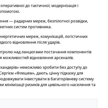
оперативної до тактичної; модернізація і
допомогою.
ння — радарних мереж, безпілотної розвідки,
акетних систем противника.
нергетичних мереж, комунікацій, логістичних
дкого відновлення після ударів.
онтролю над ланцюгами постачання компонентів
я можливостей відновлення арсеналів.
скандерів» неможливо зробити без доступу до
і Сергієм «Флешем», дають цінну підказку для
родовжувати інвестувати в багаторівневу систему
ми мінімізації ризиків для цивільного населення та