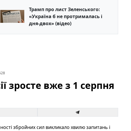
Трамп про лист Зеленського:
«Україна б не протрималась і
дня-двох» (відео)
528
ії зросте вже з 1 серпня
ості збройних сил викликало хвилю запитань і