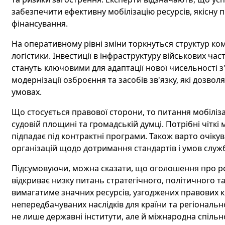
забезпечити ефективну мобілізацію ресурсів, якісну 
фінансування.
На оперативному рівні зміни торкнуться структур ком
логістики. Інвестиції в інфраструктуру військових ч
стануть ключовими для адаптації нової чисельності з
модернізації озброєння та засобів зв'язку, які дозвол
умовах.
Що стосується правової сторони, то питання мобіліз
судовій площині та громадській думці. Потрібні чіткі 
підпадає під контрактні програми. Також варто очіку
організацій щодо дотримання стандартів і умов служ
Підсумовуючи, можна сказати, що оголошення про роз
відкриває низку питань стратегічного, політичного та
вимагатиме значних ресурсів, узгоджених правових к
непередбачуваних наслідків для країни та регіональн
не лише державні інститути, але й міжнародна спільно