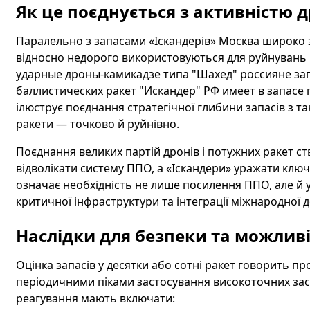
Як це поєднується з активністю д
Паралельно з запасами «Іскандерів» Москва широко з
відносно недорого використовуються для руйнувань 
ударные дроны-камикадзе типа "Шахед" россияне запу
баллистических ракет "Искандер" РФ имеет в запасе 
ілюструє поєднання стратегічної глибини запасів з
ракети — точково й руйнівно.
Поєднання великих партій дронів і потужних ракет с
відволікати систему ППО, а «Іскандери» уражати ключо
означає необхідність не лише посилення ППО, але й 
критичної інфраструктури та інтеграції міжнародної 
Наслідки для безпеки та можлив
Оцінка запасів у десятки або сотні ракет говорить пр
періодичними піками застосування високоточних засо
реагування мають включати: