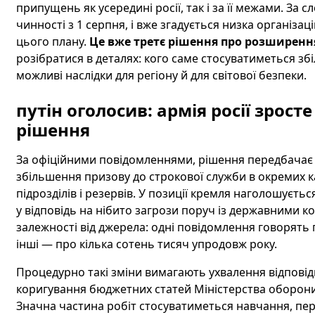
припущень як усередині росії, так і за її межами. За 
чинності з 1 серпня, і вже згадується низка організац
цього плану.
Це вже третє рішення про розширення 
розібратися в деталях: кого саме стосуватиметься збіл
можливі наслідки для регіону й для світової безпеки.
путін оголосив: армія росії зросте
рішення
За офіційними повідомленнями, рішення передбачає к
збільшення призову до строкової служби в окремих к
підрозділів і резервів. У позиції кремля наголошуєт
у відповідь на нібито загрози поруч із державними к
залежності від джерела: одні повідомлення говорять 
інші — про кілька сотень тисяч упродовж року.
Процедурно такі зміни вимагають ухвалення відповідн
коригування бюджетних статей Міністерства оборони 
Значна частина робіт стосуватиметься навчання, пе