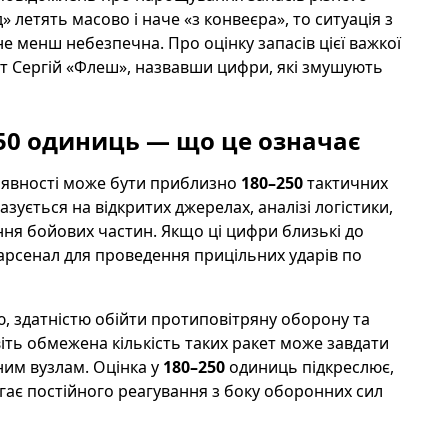
 летять масово і наче «з конвеєра», то ситуація з
е менш небезпечна. Про оцінку запасів цієї важкої
т Сергій «Флеш», назвавши цифри, які змушують
50
одиниць — що це означає
наявності може бути приблизно
180–250
тактичних
зується на відкритих джерелах, аналізі логістики,
ня бойових частин. Якщо ці цифри близькі до
 арсенал для проведення прицільних ударів по
, здатністю обійти протиповітряну оборону та
іть обмежена кількість таких ракет може завдати
ним вузлам. Оцінка у
180–250
одиниць підкреслює,
гає постійного реагування з боку оборонних сил