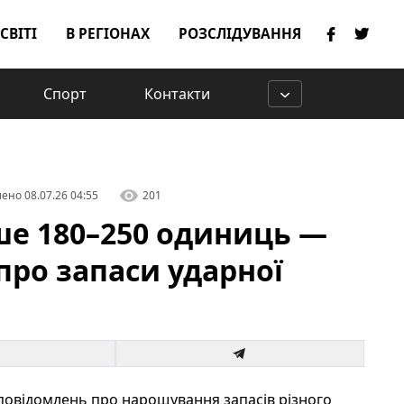
 СВІТІ
В РЕГІОНАХ
РОЗСЛІДУВАННЯ
Спорт
Контакти
лено
08.07.26 04:55
201
е 180–250 одиниць —
про запаси ударної
х повідомлень про нарощування запасів різного