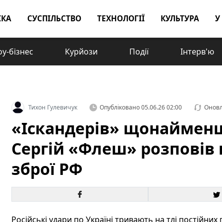
ІКА
СУСПІЛЬСТВО
ТЕХНОЛОГІЇ
КУЛЬТУРА
У
у-бізнес
Курйози
Події
Інтерв'ю
Тихон Гулевичук
Опубліковано
05.06.26 02:00
Онов
«Іскандерів» щонайменш
Сергій «Флеш» розповів 
зброї РФ
Російські удари по Україні тривають на тлі постійни