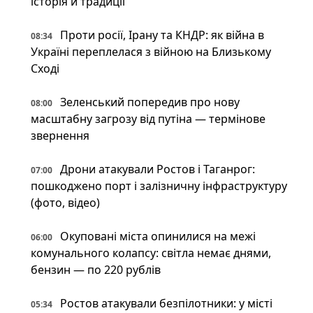
історія й традиції
Проти росії, Ірану та КНДР: як війна в
08:34
Україні переплелася з війною на Близькому
Сході
Зеленський попередив про нову
08:00
масштабну загрозу від путіна — термінове
звернення
Дрони атакували Ростов і Таганрог:
07:00
пошкоджено порт і залізничну інфраструктуру
(фото, відео)
Окуповані міста опинилися на межі
06:00
комунального колапсу: світла немає днями,
бензин — по 220 рублів
Ростов атакували безпілотники: у місті
05:34