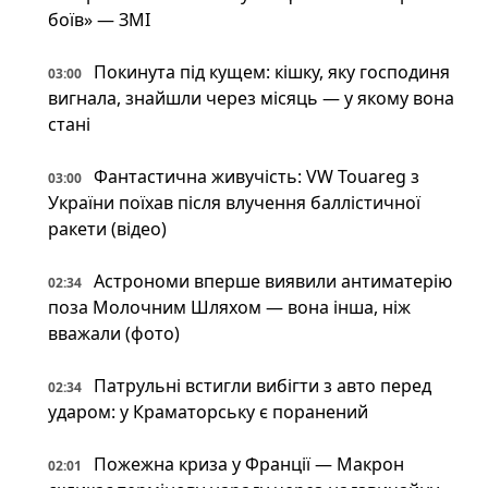
боїв» — ЗМІ
Покинута під кущем: кішку, яку господиня
03:00
вигнала, знайшли через місяць — у якому вона
стані
Фантастична живучість: VW Touareg з
03:00
України поїхав після влучення баллістичної
ракети (відео)
Астрономи вперше виявили антиматерію
02:34
поза Молочним Шляхом — вона інша, ніж
вважали (фото)
Патрульні встигли вибігти з авто перед
02:34
ударом: у Краматорську є поранений
Пожежна криза у Франції — Макрон
02:01