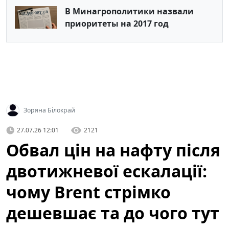
В Минагрополитики назвали
приоритеты на 2017 год
Зоряна Білокрай
27.07.26 12:01
2121
Обвал цін на нафту після
двотижневої ескалації:
чому Brent стрімко
дешевшає та до чого тут