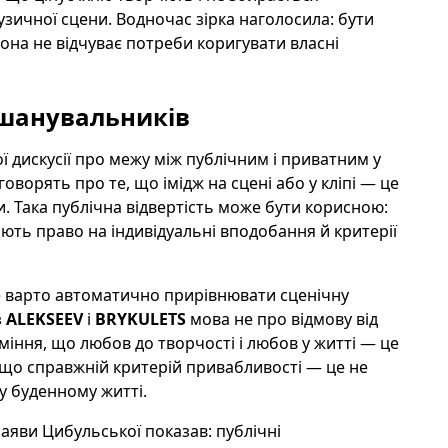
зичної сцени. Водночас зірка наголосила: бути
вона не відчуває потреби коригувати власні
 шанувальників
 дискусії про межу між публічним і приватним у
говорять про те, що імідж на сцені або у кліпі — це
 Така публічна відвертість може бути корисною:
ають право на індивідуальні вподобання й критерії
не варто автоматично прирівнювати сценічну
з
ALEKSEEV
і
BRYKULETS
мова не про відмову від
міння, що любов до творчості і любов у житті — це
е, що справжній критерій привабливості — це не
у буденному житті.
аяви Цибульської показав: публічні