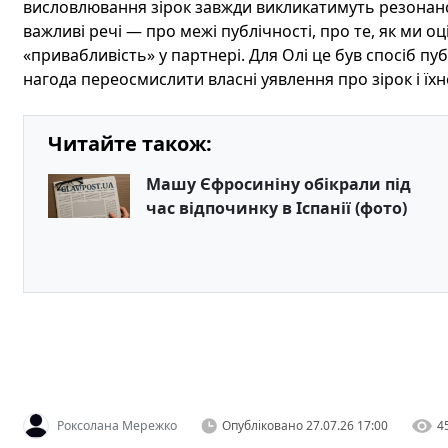
висловлювання зірок завжди викликатимуть резонанс
важливі речі — про межі публічності, про те, як ми о
«привабливість» у партнері. Для Олі це був спосіб пу
нагода переосмислити власні уявлення про зірок і їх
Читайте також:
Машу Єфросиніну обікрали під
час відпочинку в Іспанії (фото)
Роксолана Мережко
Опубліковано
27.07.26 17:00
4