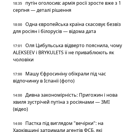
путін оголосив: армія росії зросте вже з 1
18:35
серпня — деталі рішення
Одна європейська країна скасовує безвіз
18:00
для росіян і білорусів — відома дата
Оля Цибульська відверто пояснила, чому
17:01
ALEKSEEV і BRYKULETS її не приваблюють як
чоловіки
Машу Єфросиніну обікрали під час
17:00
відпочинку в Іспанії (фото)
Дивна закономірність: Пригожин і нова
14:00
хвиля зустрічей путіна з росіянами — ЗМІ
(відео)
Пастка під виглядом "вечірки": на
14:00
Харківщині затримали агентів ФСБ, які