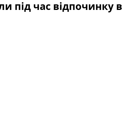
и під час відпочинку в
ли
під час рідкісної сімейної поїздки до Іспанії. Подія
ро безпеку навіть під час відпочинку в
ий випадок зі зіркою за кордоном, тому тема
цмереж.
 відпочинку в Іспанії (фото)
тичних районів іспанського міста, де Марія
чевидців та перших репортажів, зловмисники
ія зупинилася біля кав'ярні, щоби зробити
рали сумку з особистими речами та документами, а
.