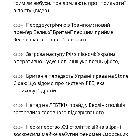
гриміли вибухи, повідомляють про "прильоти"
в порту. (відео)
Перед зустріччю з Трампом: новий
05:34
прем'єр Великої Британії першим прийме
Зеленського — що обговорять
Загроза наступу РФ з півночі: Україна
05:00
оперативно будує нові лінії укріплень (фото)
Британія передасть Україні права на Stone
05:00
Cloak: що відомо про систему РЕБ, яка
"приховує" дрони
Напад на ЛГБТКІ+ прайд у Берліні: поліція
04:00
застрелила головного підозрюваного
Неокаперство XXI століття: війна в Ірані
03:34
воскресила майже забутий феномен «морських