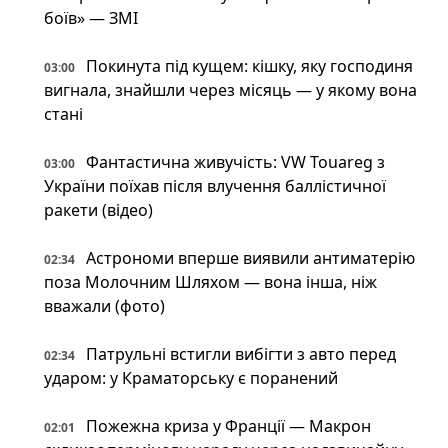
боїв» — ЗМІ
Покинута під кущем: кішку, яку господиня
03:00
вигнала, знайшли через місяць — у якому вона
стані
Фантастична живучість: VW Touareg з
03:00
України поїхав після влучення баллістичної
ракети (відео)
Астрономи вперше виявили антиматерію
02:34
поза Молочним Шляхом — вона інша, ніж
вважали (фото)
Патрульні встигли вибігти з авто перед
02:34
ударом: у Краматорську є поранений
Пожежна криза у Франції — Макрон
02:01