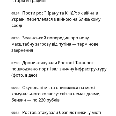
історія й традиції
Проти росії, Ірану та КНДР: як війна в
08:34
Україні переплелася з війною на Близькому
Сході
Зеленський попередив про нову
08:00
масштабну загрозу від путіна — термінове
звернення
Дрони атакували Ростов і Таганрог:
07:00
пошкоджено порт і залізничну інфраструктуру
(фото, відео)
Окуповані міста опинилися на межі
06:00
комунального колапсу: світла немає днями,
бензин — по 220 рублів
Ростов атакували безпілотники: у місті
05:34