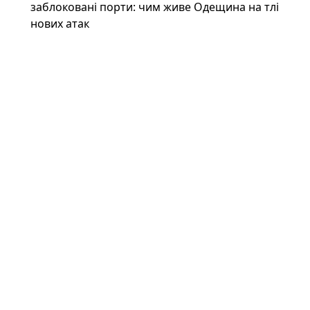
заблоковані порти: чим живе Одещина на тлі
нових атак
Грози, град та шквали: у низці регіонів на
00:00
27 липня оголосили жовтий рівень небезпеки
Трамп опублікував серію ШІ-фотографій,
00:00
що показують «перемогу» над Іраном (фото)
Новини: 26.07.2026
На російському Wildberries "зникли"
23:34
військові товари: що сталося насправді
Іран може відповісти Україні після удару
23:34
по судну: експерт назвав можливі сценарії
Під льодами Антарктики знайшли
23:00
прихований світ: науковці шоковані побаченим