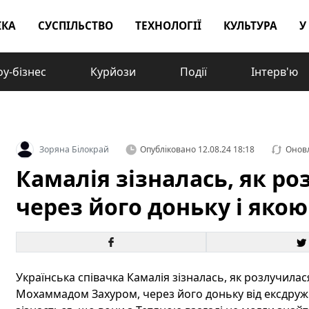
ІКА
СУСПІЛЬСТВО
ТЕХНОЛОГІЇ
КУЛЬТУРА
У
у-бізнес
Курйози
Події
Інтерв'ю
Зоряна Білокрай
Опубліковано
12.08.24 18:18
Онов
Камалія зізналась, як р
через його доньку і якою
Українська співачка Камалія зізналась, як розлучила
Мохаммадом Захуром, через його доньку від ексдру