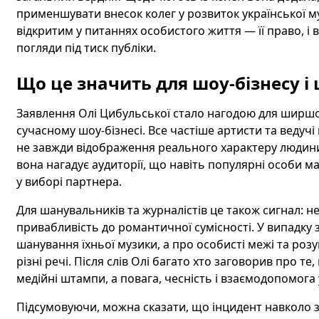
применшувати внесок колег у розвиток української му
відкритим у питаннях особистого життя — її право, і 
погляди під тиск публіки.
Що це значить для шоу-бізнесу і
Заявлення Олі Цибульської стало нагодою для ширшої
сучасному шоу-бізнесі. Все частіше артисти та ведучі 
не завжди відображення реального характеру людини.
вона нагадує аудиторії, що навіть популярні особи м
у виборі партнера.
Для шанувальників та журналістів це також сигнал: 
привабливість до романтичної сумісності. У випадку 
шанування їхньої музики, а про особисті межі та розу
різні речі. Після слів Олі багато хто заговорив про т
медійні штампи, а повага, чесність і взаємодопомога 
Підсумовуючи, можна сказати, що інцидент навколо з