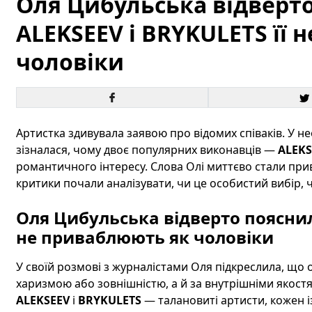
Оля Цибульська відверто
ALEKSEEV і BRYKULETS її
чоловіки
Артистка здивувала заявою про відомих співаків. У не
зізналася, чому двоє популярних виконавців —
ALEKS
романтичного інтересу. Слова Олі миттєво стали при
критики почали аналізувати, чи це особистий вибір, 
Оля Цибульська відверто пояснила
не приваблюють як чоловіки
У своїй розмові з журналістами Оля підкреслила, що
харизмою або зовнішністю, а й за внутрішніми якостя
ALEKSEEV
і
BRYKULETS
— талановиті артисти, кожен 