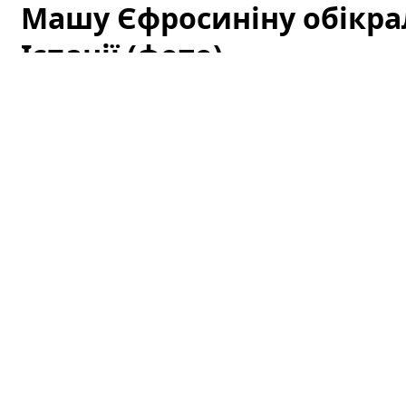
Машу Єфросиніну обікрал
Іспанії (фото)
Українську телеведучу Марію Єфросиніну обікра
сколихнула шанувальників і змусила знову говорити п
популярних туристичних місцях. Це не перший подібн
привертає підвищену увагу медіа та користувачів со
Машу Єфросиніну обікрали під час
Інцидент стався під час прогулянки по одному з турис
відпочивала разом із родиною. За повідомленнями о
скористалися миттю неуваги — саме тоді, коли компан
світлини на пам'ять. За словами джерел, у Марії вик
також мобільний телефон і невелику кількість грошей