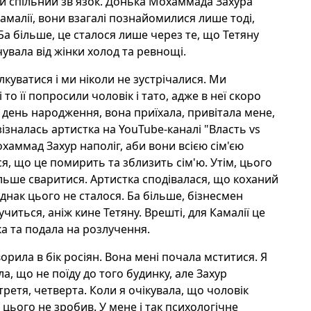
ти спільний зв'язок. Донька Мохаммада Захура
малії, вони взагалі познайомилися лише тоді,
Ба більше, це сталося лише через те, що Тетяну
чувала від жінки холод та ревнощі.
ілкуватися і ми ніколи не зустрічалися. Ми
 то її попросили чоловік і тато, адже в неї скоро
 день народження, вона приїхала, привітала мене,
 зізналась артистка на YouTube-каналі "Власть vs
аммад Захур наполіг, аби вони всією сім'єю
ся, що це помирить та зблизить сім'ю. Утім, цього
ільше сваритися. Артистка сподівалася, що коханий
, однак цього не сталося. Ба більше, бізнесмен
ться, аніж кине Тетяну. Врешті, для Камалії це
а та подала на розлучення.
орила в бік росіян. Вона мені почала мститися. Я
ла, що не поїду до того будинку, але Захур
третя, четверта. Коли я очікувала, що чоловік
 цього не зробив. У мене і так психологічне