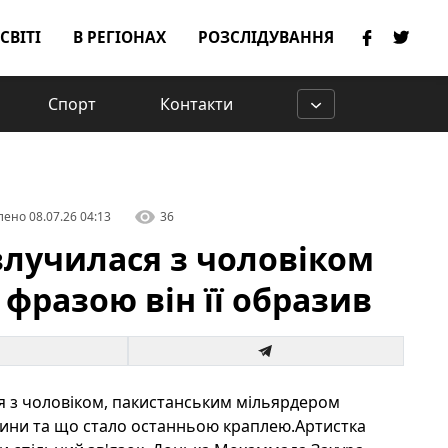
 СВІТІ
В РЕГІОНАХ
РОЗСЛІДУВАННЯ
Спорт
Контакти
лено
08.07.26 04:13
36
озлучилася з чоловіком
 фразою він її образив
ся з чоловіком, пакистанським мільярдером
жини та що стало останньою краплею.Артистка