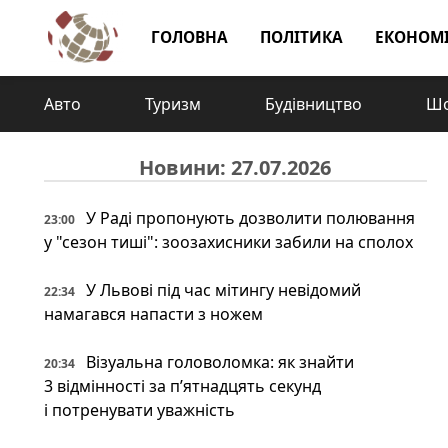
ГОЛОВНА
ПОЛІТИКА
ЕКОНОМ
Авто
Туризм
Будівництво
Шо
Новини: 27.07.2026
У Раді пропонують дозволити полювання
23:00
у "сезон тиші": зоозахисники забили на сполох
У Львові під час мітингу невідомий
22:34
намагався напасти з ножем
Візуальна головоломка: як знайти
20:34
3 відмінності за п’ятнадцять секунд
і потренувати уважність