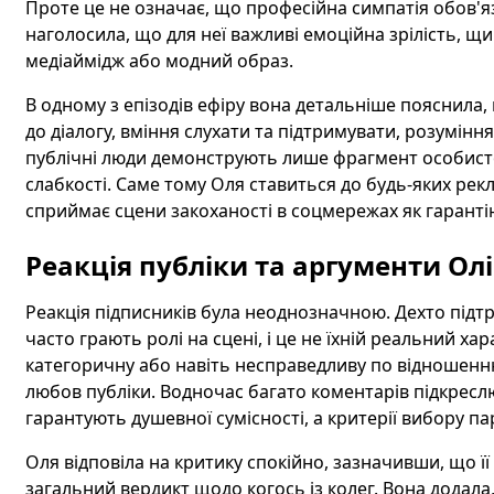
Проте це не означає, що професійна симпатія обов'я
наголосила, що для неї важливі емоційна зрілість, щир
медіаймідж або модний образ.
В одному з епізодів ефіру вона детальніше пояснила, щ
до діалогу, вміння слухати та підтримувати, розуміння
публічні люди демонструють лише фрагмент особистост
слабкості. Саме тому Оля ставиться до будь-яких ре
сприймає сцени закоханості в соцмережах як гарантію
Реакція публіки та аргументи Олі
Реакція підписників була неоднозначною. Дехто підт
часто грають ролі на сцені, і це не їхній реальний ха
категоричну або навіть несправедливу по відношенню
любов публіки. Водночас багато коментарів підкресл
гарантують душевної сумісності, а критерії вибору па
Оля відповіла на критику спокійно, зазначивши, що ї
загальний вердикт щодо когось із колег. Вона додала,