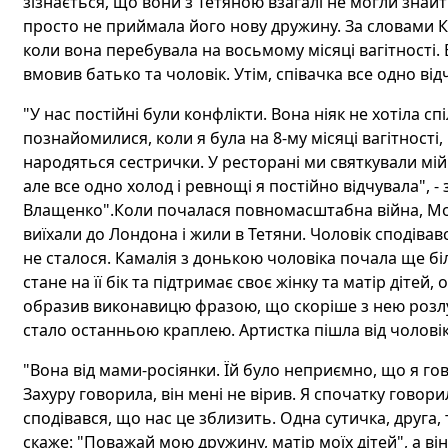
зізнається, що вони з Тетяною взагалі не могли знай
просто не приймала його нову дружину. За словами Ка
коли вона перебувала на восьмому місяці вагітності. 
вмовив батько та чоловік. Утім, співачка все одно від
"У нас постійні були конфлікти. Вона ніяк не хотіла сп
познайомилися, коли я була на 8-му місяці вагітності, і
народяться сестрички. У ресторані ми святкували мій
але все одно холод і ревнощі я постійно відчувала", -
Влащенко".Коли почалася повномасштабна війна, Мох
виїхали до Лондона і жили в Тетяни. Чоловік сподівав
не сталося. Камалія з донькою чоловіка почала ще б
стане на її бік та підтримає своє жінку та матір дітей
образив виконавицю фразою, що скоріше з нею розлучи
стало останньою краплею. Артистка пішла від чоловік
"Вона від мами-росіянки. Їй було неприємно, що я гов
Захуру говорила, він мені не вірив. Я спочатку говори
сподівався, що нас це зблизить. Одна сутичка, друга, 
скаже: "Поважай мою дружину, матір моїх дітей", а він