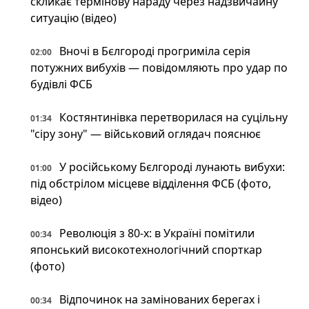
скликає термінову нараду через надзвичайну
ситуацію (відео)
Вночі в Бєлгороді прогриміла серія
02:00
потужних вибухів — повідомляють про удар по
будівлі ФСБ
Костянтинівка перетворилася на суцільну
01:34
"сіру зону" — військовий оглядач пояснює
У російському Бєлгороді лунають вибухи:
01:00
під обстрілом місцеве відділення ФСБ (фото,
відео)
Революція з 80-х: в Україні помітили
00:34
японський високотехнологічний спорткар
(фото)
Відпочинок на замінованих берегах і
00:34