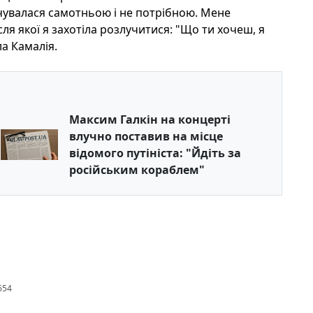
очувалася самотньою і не потрібною. Мене
ісля якої я захотіла розлучитися: "Що ти хочеш, я
а Камалія.
Максим Галкін на концерті
влучно поставив на місце
відомого путініста: "Йдіть за
російським кораблем"
654