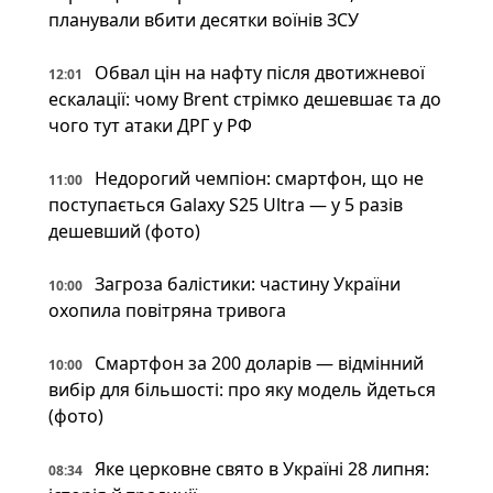
планували вбити десятки воїнів ЗСУ
Обвал цін на нафту після двотижневої
12:01
ескалації: чому Brent стрімко дешевшає та до
чого тут атаки ДРГ у РФ
Недорогий чемпіон: смартфон, що не
11:00
поступається Galaxy S25 Ultra — у 5 разів
дешевший (фото)
Загроза балістики: частину України
10:00
охопила повітряна тривога
Смартфон за 200 доларів — відмінний
10:00
вибір для більшості: про яку модель йдеться
(фото)
Яке церковне свято в Україні 28 липня:
08:34