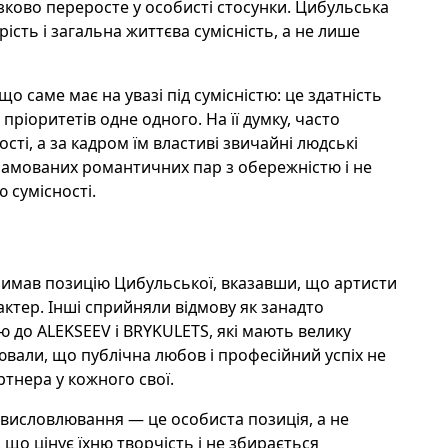
зково переросте у особисті стосунки. Цибульська
ість і загальна життєва сумісність, а не лише
о саме має на увазі під сумісністю: це здатність
 пріоритетів одне одного. На її думку, часто
і, а за кадром їм властиві звичайні людські
кламованих романтичних пар з обережністю і не
 сумісності.
римав позицію Цибульської, вказавши, що артисти
рактер. Інші сприйняли відмову як занадто
 до ALEKSEEV і BRYKULETS, які мають велику
ювали, що публічна любов і професійний успіх не
ртнера у кожного свої.
ї висловлювання — це особиста позиція, а не
 що цінує їхню творчість і не збирається