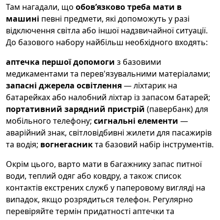
Там нагадали, що
обовʼязково треба мати в
машині
певні предмети, які допоможуть у разі
відключення світла або іншої надзвичайної ситуації.
До базового набору найбільш необхідного входять:
аптечка першої допомоги
з базовими
медикаментами та перев'язувальними матеріалами;
запасні джерела освітлення
— ліхтарик на
батарейках або налобний ліхтар із запасом батарей;
портативний зарядний пристрій
(павербанк) для
мобільного телефону;
сигнальні елементи
—
аварійний знак, світловідбивні жилети для пасажирів
та водія;
вогнегасник
та базовий набір інструментів.
Окрім цього, варто мати в багажнику запас питної
води, теплий одяг або ковдру, а також список
контактів екстрених служб у паперовому вигляді на
випадок, якщо розрядиться телефон. Регулярно
перевіряйте термін придатності аптечки та