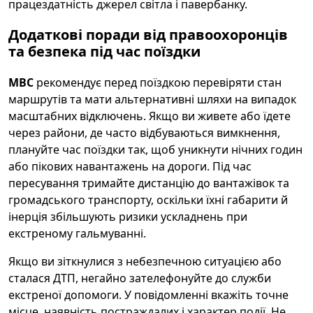
працездатність джерел світла і павербанку.
Додаткові поради від правоохоронців
та безпека під час поїздки
МВС
рекомендує перед поїздкою перевіряти стан
маршрутів та мати альтернативні шляхи на випадок
масштабних відключень. Якщо ви живете або їдете
через райони, де часто відбуваються вимкнення,
плануйте час поїздки так, щоб уникнути нічних годин
або пікових навантажень на дороги. Під час
пересування тримайте дистанцію до вантажівок та
громадського транспорту, оскільки їхні габарити й
інерція збільшують ризики ускладнень при
екстреному гальмуванні.
Якщо ви зіткнулися з небезпечною ситуацією або
сталася ДТП, негайно зателефонуйте до служби
екстреної допомоги. У повідомленні вкажіть точне
місце, наявність постраждалих і характер події. Не