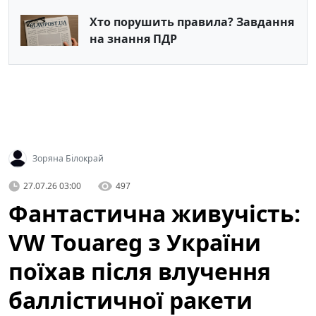
Хто порушить правила? Завдання
на знання ПДР
Зоряна Білокрай
27.07.26 03:00
497
Фантастична живучість:
VW Touareg з України
поїхав після влучення
баллістичної ракети