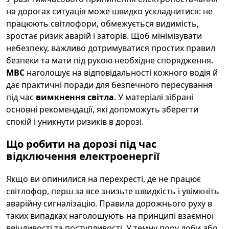
на дорогах ситуація може швидко ускладнитися: не
працюють світлофори, обмежується видимість,
зростає ризик аварій і заторів. Щоб мінімізувати
небезпеку, важливо дотримуватися простих правил
безпеки та мати під рукою необхідне спорядження.
МВС
наголошує на відповідальності кожного водія й
дає практичні поради для безпечного пересування
під час
вимкнення світла
. У матеріалі зібрані
основні рекомендації, які допоможуть зберегти
спокій і уникнути ризиків в дорозі.
Що робити на дорозі під час
відключення електроенергії
Якщо ви опинилися на перехресті, де не працює
світлофор, перш за все знизьте швидкість і увімкніть
аварійну сигналізацію. Правила дорожнього руху в
таких випадках наголошують на принципі взаємної
ввічливості та поступливості. У темну пору доби або