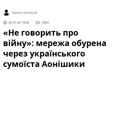
Зоряна Білокрай
26.07.26 19:00
2850
«Не говорить про
війну»: мережа обурена
через українського
сумоїста Аонішики
У соціальних мережах активно обговорюють
українського сумоїста Данііла Явгусишина, більш
відомого як
Аонішики Арата
. Зокрема, користувачі
мережі обурені тим, що він не висловлює свою