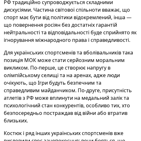
РФ традиційно супроводжується складними
дискусіями. Частина світової спільноти вважає, що
спорт має бути від політики відокремлений, інша —
що повернення росіян без достатніх гарантій
нейтральності та відповідальності буде сприйнято як
ігнорування міжнародного права і справедливості.
Для українських спортсменів та вболівальників така
позиція МОК може стати серйозним моральним
викликом. По-перше, це створює напругу в
олімпійському селищі та на аренах, адже люди
очікують, що Ігри будуть безпечним та
справедливим майданчиком. По-друге, присутність
атлетів з РФ може вплинути на медальний залік та
психологічний стан конкурентів, особливо тих, хто
безпосередньо постраждав від війни або втратив
близьких.
Костюк і ряд інших українських спортсменів вже
висловили своє занепокоєння: вони бояться, що