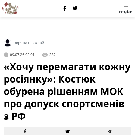
Розділи
Зоряна Білокрай
09.07.26 02:01
382
«Хочу перемагати кожну
росіянку»: Костюк
обурена рішенням МОК
про допуск спортсменів
з РФ