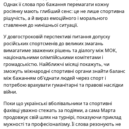
Однак її слова про бажання перемагати кожну
росіянку мають глибший сенс: це не лише спортивна
рішучість, а й вираз емоційного і морального
ставлення до нинішньої ситуації.
У довгостроковій перспективі питання допуску
російських спортсменів до великих змагань
вимагатиме зважених рішень та діалогу між МОК,
національними олімпійськими комітетами і
громадськістю. Найближчі місяці покажуть, чи
зможуть міжнародні спортивні органи знайти баланс
між бажанням об'єднати людей через спорт і
потребою врахувати гуманітарні та правові наслідки
війни.
Поки що українські вболівальники та спортивні
фахівці уважно стежать за подіями, а сама Марта
продовжує свій шлях на турнірі, показуючи приклад
мужності та професіоналізму. Її слова резонують не