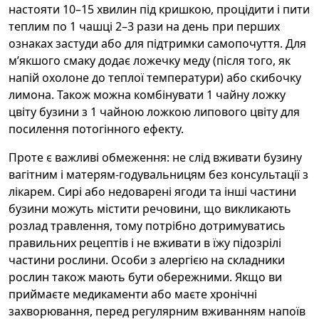
настояти 10–15 хвилин під кришкою, процідити і пити
теплим по 1 чашці 2–3 рази на день при перших
ознаках застуди або для підтримки самопочуття. Для
м’якшого смаку додає ложечку меду (після того, як
напій охолоне до теплої температури) або скибочку
лимона. Також можна комбінувати 1 чайну ложку
цвіту бузини з 1 чайною ложкою липового цвіту для
посилення потогінного ефекту.
Проте є важливі обмеження: не слід вживати бузину
вагітним і матерям-годувальницям без консультації з
лікарем. Сирі або недоварені ягоди та інші частини
бузини можуть містити речовини, що викликають
розлад травлення, тому потрібно дотримуватись
правильних рецептів і не вживати в їжу підозрілі
частини рослини. Особи з алергією на складники
рослин також мають бути обережними. Якщо ви
приймаєте медикаменти або маєте хронічні
захворювання, перед регулярним вживанням напоїв