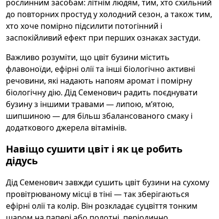
рослинним засобам: літнім людям, тим, хто схильний
до повторних простуд у холодний сезон, а також тим,
хто хоче помірно підсилити потогінний і
заспокійливий ефект при перших ознаках застуди.
Важливо розуміти, що цвіт бузини містить
флавоноїди, ефірні олії та інші біологічно активні
речовини, які надають напоям аромат і помірну
біологічну дію. Дід Семенович радить поєднувати
бузину з іншими травами — липою, м’ятою,
шипшиною — для більш збалансованого смаку і
додаткового джерела вітамінів.
Навіщо сушити цвіт і як це робить
дідусь
Дід Семенович завжди сушить цвіт бузини на сухому
провітрюваному місці в тіні — так зберігаються
ефірні олії та колір. Він розкладає суцвіття тонким
шаром на папері або полотні, періодично