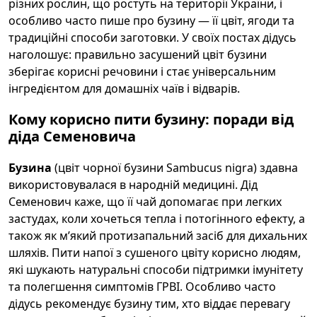
різних рослин, що ростуть на території України, і
особливо часто пише про бузину — її цвіт, ягоди та
традиційні способи заготовки. У своїх постах дідусь
наголошує: правильно засушений цвіт бузини
зберігає корисні речовини і стає універсальним
інгредієнтом для домашніх чаїв і відварів.
Кому корисно пити бузину: поради від
діда Семеновича
Бузина
(цвіт чорної бузини Sambucus nigra) здавна
використовувалася в народній медицині. Дід
Семенович каже, що її чай допомагає при легких
застудах, коли хочеться тепла і потогінного ефекту, а
також як м’який протизапальний засіб для дихальних
шляхів. Пити напої з сушеного цвіту корисно людям,
які шукають натуральні способи підтримки імунітету
та полегшення симптомів ГРВІ. Особливо часто
дідусь рекомендує бузину тим, хто віддає перевагу