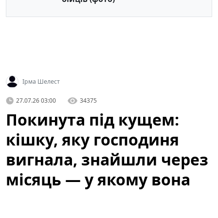
Ірма Шелест
27.07.26 03:00
34375
Покинута під кущем:
кішку, яку господиня
вигнала, знайшли через
місяць — у якому вона
стані