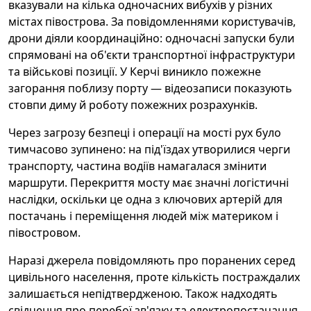
вказували на кілька одночасних вибухів у різних
містах півострова. За повідомленнями користувачів,
дрони діяли координаційно: одночасні запуски були
спрямовані на об'єкти транспортної інфраструктури
та військові позиції. У Керчі виникло пожежне
загорання поблизу порту — відеозаписи показують
стовпи диму й роботу пожежних розрахунків.
Через загрозу безпеці і операції на мості рух було
тимчасово зупинено: на під'їздах утворилися черги
транспорту, частина водіїв намагалася змінити
маршрути. Перекриття мосту має значні логістичні
наслідки, оскільки це одна з ключових артерій для
постачань і переміщення людей між материком і
півостровом.
Наразі джерела повідомляють про поранених серед
цивільного населення, проте кількість постраждалих
залишається непідтвердженою. Також надходять
свідчення про перебої зв'язку та електропостачання