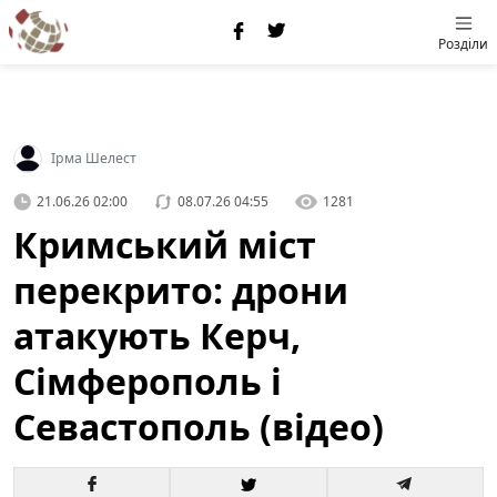
Розділи
Ірма Шелест
21.06.26 02:00
08.07.26 04:55
1281
Кримський міст
перекрито: дрони
атакують Керч,
Сімферополь і
Севастополь (відео)