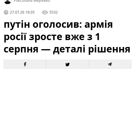
Роксолана Мережко
27.07.26 18:35
5532
путін оголосив: армія
росії зросте вже з 1
серпня — деталі рішення
Офіційне оголошення кремля про збільшення
чисельності збройних сил викликало хвилю запитань
і припущень як усередині росії, так і за її межами. За
словами президента, відповідні кроки набудуть
чинності з 1 серпня, і вже згадується низка
організаційних, кадрових та фінансових рішень для
реалізації цього плану.
Це вже третє рішення про
розширення армії росії від початку року.
Зараз