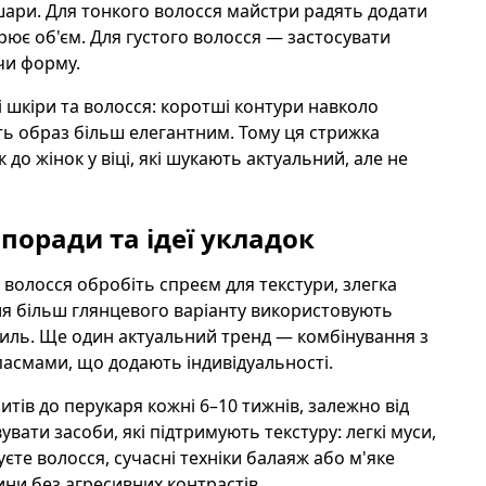
шари. Для тонкого волосся майстри радять додати
рює об'єм. Для густого волосся — застосувати
ючи форму.
 шкіри та волосся: коротші контури навколо
ть образ більш елегантним. Тому ця стрижка
 до жінок у віці, які шукають актуальний, але не
 поради та ідеї укладок
 волосся обробіть спреєм для текстури, злегка
Для більш глянцевого варіанту використовують
хвиль. Ще один актуальний тренд — комбінування з
асмами, що додають індивідуальності.
тів до перукаря кожні 6–10 тижнів, залежно від
вати засоби, які підтримують текстуру: легкі муси,
уєте волосся, сучасні техніки балаяж або м'яке
ни без агресивних контрастів.