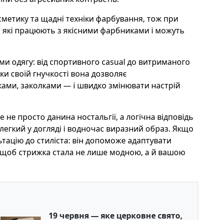
осметику та щадні техніки фарбування, тож при
в, які працюють з якісними фарбниками і можуть
ми одягу: від спортивного casual до витриманого
и своїй гнучкості вона дозволяє
ами, заколками — і швидко змінювати настрій
е не просто данина ностальгії, а логічна відповідь
легкий у догляді і водночас виразний образ. Якщо
тацію до стиліста: він допоможе адаптувати
, щоб стрижка стала не лише модною, а й вашою
19 червня — яке церковне свято,