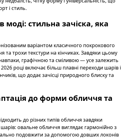
гку недбалсть, чітку форму і універсальність, що
рт і стиль.
в моді: стильна зачіска, яка
ернізованим варіантом класичного покрокового
чя та трохи текстури на кінчиках. Завдяки цьому
навпаки, графічною та сміливою — усе залежить
у 2026 році включає більш плавні переходи шарів і
нчиків, що додає зачісці природного блиску та
аптація до форми обличчя та
 підходить до різних типів обличчя завдяки
шарів: овальне обличчя виглядає гармонійно з
зуально подовжити за допомогою довших локонів