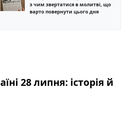
з чим звертатися в молитві, що
варто повернути цього дня
їні 28 липня: історія й
 старим календарем і кому моляться віряни —
зповімо про головне святкування, яке припадає на