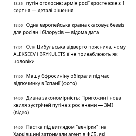
путін оголосив: армія росії зросте вже з 1
18:35
серпня — деталі рішення
Одна європейська країна скасовує безвіз
18:00
для росіян і білорусів — відома дата
Оля Цибульська відверто пояснила, чому
17:01
ALEKSEEV і BRYKULETS її не приваблюють як
чоловіки
Машу Єфросиніну обікрали під час
17:00
відпочинку в Іспанії (фото)
Дивна закономірність: Пригожин і нова
14:00
хвиля зустрічей путіна з росіянами — ЗМІ
(відео)
Пастка під виглядом "вечірки": на
14:00
Харківщині затримали агентів ФСБ, які