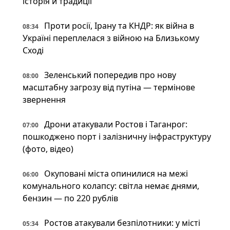
історія й традиції
Проти росії, Ірану та КНДР: як війна в
08:34
Україні переплелася з війною на Близькому
Сході
Зеленський попередив про нову
08:00
масштабну загрозу від путіна — термінове
звернення
Дрони атакували Ростов і Таганрог:
07:00
пошкоджено порт і залізничну інфраструктуру
(фото, відео)
Окуповані міста опинилися на межі
06:00
комунального колапсу: світла немає днями,
бензин — по 220 рублів
Ростов атакували безпілотники: у місті
05:34