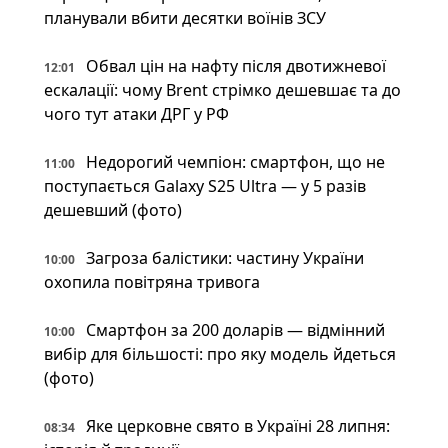
планували вбити десятки воїнів ЗСУ
Обвал цін на нафту після двотижневої
12:01
ескалації: чому Brent стрімко дешевшає та до
чого тут атаки ДРГ у РФ
Недорогий чемпіон: смартфон, що не
11:00
поступається Galaxy S25 Ultra — у 5 разів
дешевший (фото)
Загроза балістики: частину України
10:00
охопила повітряна тривога
Смартфон за 200 доларів — відмінний
10:00
вибір для більшості: про яку модель йдеться
(фото)
Яке церковне свято в Україні 28 липня:
08:34