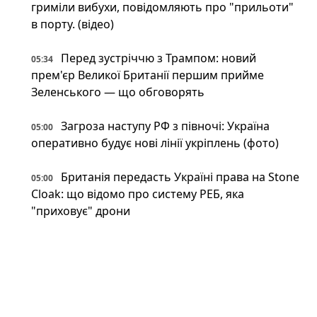
гриміли вибухи, повідомляють про "прильоти"
в порту. (відео)
Перед зустріччю з Трампом: новий
05:34
прем'єр Великої Британії першим прийме
Зеленського — що обговорять
Загроза наступу РФ з півночі: Україна
05:00
оперативно будує нові лінії укріплень (фото)
Британія передасть Україні права на Stone
05:00
Cloak: що відомо про систему РЕБ, яка
"приховує" дрони
Напад на ЛГБТКІ+ прайд у Берліні: поліція
04:00
застрелила головного підозрюваного
Неокаперство XXI століття: війна в Ірані
03:34
воскресила майже забутий феномен «морських