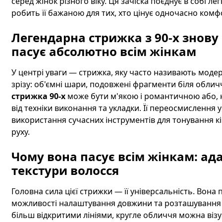
серед жінок різного віку. Ця зачіска поєднує в собі ле
робить її бажаною для тих, хто цінує одночасно комфо
Легендарна стрижка з 90-х знову 
пасує абсолютно всім жінкам
У центрі уваги — стрижка, яку часто називають мод
зрізу: об'ємні шари, подовжені фрагменти біля облич
стрижка 90-х
може бути м'якою і романтичною або, 
від техніки виконання та укладки. Її переосмислення 
використання сучасних інструментів для тонування кі
руху.
Чому вона пасує всім жінкам: ад
текстури волосся
Головна сила цієї стрижки — її універсальність. Вона
можливості налаштування довжини та розташування 
більш відкритими лініями, кругле обличчя можна ві