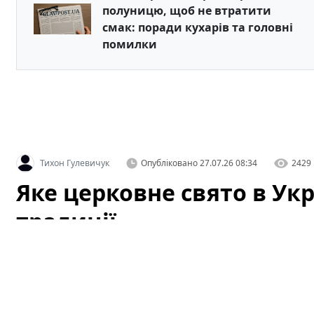
полуницю, щоб не втратити
смак: поради кухарів та головні
помилки
Тихон Гулевичук
Опубліковано
27.07.26 08:34
2429
Яке церковне свято в Укра
традиції
Що за церковне свято святкують в Україні за новим і
читайте в матеріалі ТСН.ua. У цій статті детально ро