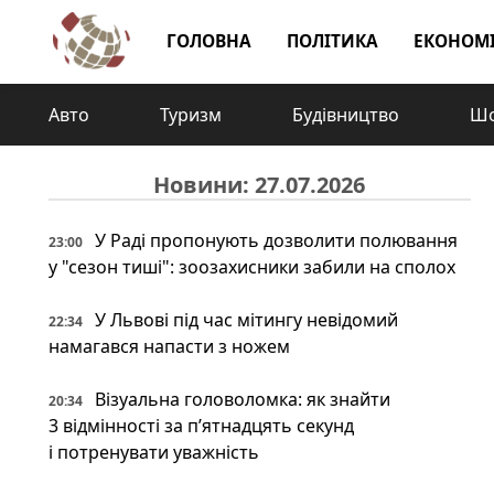
ГОЛОВНА
ПОЛІТИКА
ЕКОНОМ
Авто
Туризм
Будівництво
Шо
Новини: 27.07.2026
У Раді пропонують дозволити полювання
23:00
у "сезон тиші": зоозахисники забили на сполох
У Львові під час мітингу невідомий
22:34
намагався напасти з ножем
Візуальна головоломка: як знайти
20:34
3 відмінності за п’ятнадцять секунд
і потренувати уважність