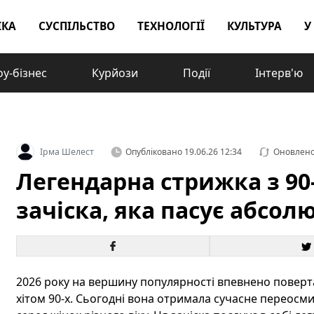
ІКА
СУСПІЛЬСТВО
ТЕХНОЛОГІЇ
КУЛЬТУРА
У
у-бізнес
Курйози
Події
Інтерв'ю
Ірма Шелест
Опубліковано
19.06.26 12:34
Оновлен
Легендарна стрижка з 90-
зачіска, яка пасує абсол
2026 року на вершину популярності впевнено поверта
хітом 90-х. Сьогодні вона отримала сучасне переосм