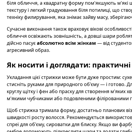
біля обличчя, а квадратну форму пом'якшують м'які 
текстуру і легкий градуювання біля потилиці, що ство
техніку филирування, яка знімає зайву масу, зберіга
Сучасне виконання також враховує вікові особливості
обличчя освіжають зовнішність, а довші шари робля
дійсно пасує
абсолютно всім жінкам
— від студенток
агресивний образ.
Як носити і доглядати: практичні
Укладання цієї стрижки може бути дуже простим: сухе
стисніть руками для природного об'єму — і готово. 
круглу щітку і фен або праску для створення м'яких 
м'якими чубчиками або подовленими філірованими п
Щоб стрижка тримала форму, достатньо планових візи
швидкості росту волосся. Рекомендується використову
спреї для об'єму, сироватки для блиску. Якщо ви фарб
омбре допоможуть підкреслити шари та додати глиби