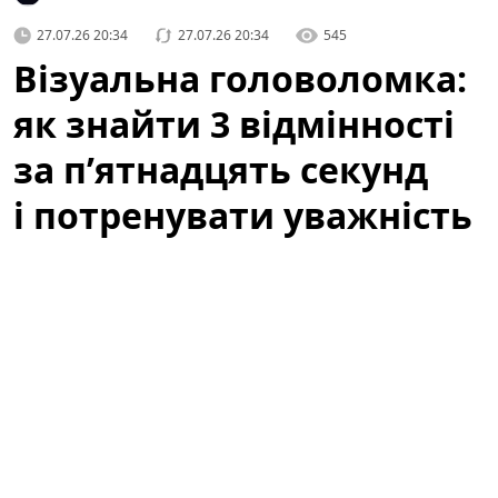
27.07.26 20:34
27.07.26 20:34
545
Візуальна головоломка:
як знайти 3 відмінності
за п’ятнадцять секунд
і потренувати уважність
Коли ми говоримо про ігри для розуму, часто
уявляємо складні математичні задачі чи логічні
ребуси. Але інколи достатньо простої картинки, щоб
прокачати реакцію і уважність — швидка вправка на
знаходження відмінностей здатна дати відчутний
ефект за лічені хвилини. У цій статті ви дізнаєтеся,
чому варто спробувати такі тести, як правильно