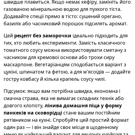
швидше плавиться. Якщо немає кефіру, замініть його
газованою мінеральною водою для пухкого тіста.
Додавайте спеції прямо в тісто: сушений орегано,
базилік або часниковий порошок підсилять аромат.
Цей
рецепт без заморочки
ідеально підходить для
тих, хто любить експерименти. Замість класичного
томатного соусу можна використовувати сметану з
часником для кремової основи або трохи сиру
маскарпоне. Вегетаріанцям сподобається варіант з
цукіні, шпинатом та фетою, а для м'ясоїдів — додайте
гостру ковбасу й кілька крапель соусу чилі.
Підсумок: якщо вам потрібна швидка, економна і
смачна страва, яка не вимагає складних технік або
довгого клопоту,
лінива домашня піца у форму
панкеків на сковорідці
стане вашим постійним
рятівником на кухні. Спробуйте цей простий формат
один раз — і він знайде своє місце в щоденному
меню як найкращий варіант для вечірніх курйозів та