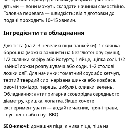
дітьми — вони можуть складати начинки самостійно.
Головна перевага — швидкість: від підготовки до
подачі проходить 10–15 хвилин.
Інгредієнти та обладнання
Для тіста (на 2–3 невеликі піци-панкейки): 1 склянка
борошна (можна замінити на безглютенову суміш),
1/2 склянки кефіру або йогурту, 1 яйце, щіпка солі, 1/2
чайної ложки розпушувача або соди, 1–2 столові
ложки олії. Для начинки: томатний соус або кетчуп,
тертий твердий сир, нарізана шинка або ковбаса,
овочі (помідор, перець, цибуля), оливки, зелень.
Обладнання: антипригарна сковорідка середнього
діаметру, кришка, лопатка. Якщо хочете
експериментувати — додайте часник, пряні трави,
соус песто або соус BBQ.
SEO-ключі:
домашня піца, лінива піца, піца на