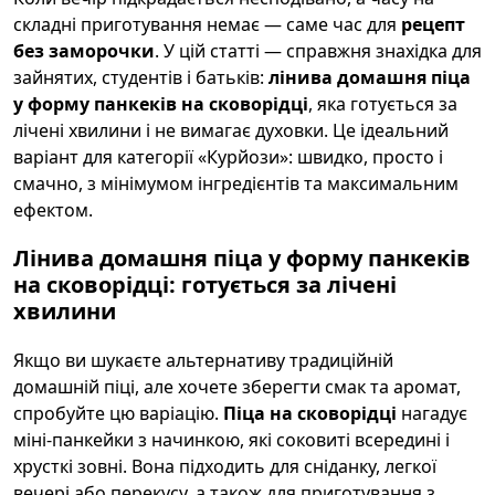
складні приготування немає — саме час для
рецепт
без заморочки
. У цій статті — справжня знахідка для
зайнятих, студентів і батьків:
лінива домашня піца
у форму панкеків на сковорідці
, яка готується за
лічені хвилини і не вимагає духовки. Це ідеальний
варіант для категорії «Курйози»: швидко, просто і
смачно, з мінімумом інгредієнтів та максимальним
ефектом.
Лінива домашня піца у форму панкеків
на сковорідці: готується за лічені
хвилини
Якщо ви шукаєте альтернативу традиційній
домашній піці, але хочете зберегти смак та аромат,
спробуйте цю варіацію.
Піца на сковорідці
нагадує
міні-панкейки з начинкою, які соковиті всередині і
хрусткі зовні. Вона підходить для сніданку, легкої
вечері або перекусу, а також для приготування з