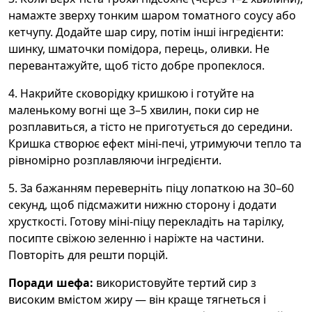
намажте зверху тонким шаром томатного соусу або
кетчупу. Додайте шар сиру, потім інші інгредієнти:
шинку, шматочки помідора, перець, оливки. Не
перевантажуйте, щоб тісто добре пропеклося.
4. Накрийте сковорідку кришкою і готуйте на
маленькому вогні ще 3–5 хвилин, поки сир не
розплавиться, а тісто не приготується до середини.
Кришка створює ефект міні-печі, утримуючи тепло та
рівномірно розплавляючи інгредієнти.
5. За бажанням переверніть піцу лопаткою на 30–60
секунд, щоб підсмажити нижню сторону і додати
хрусткості. Готову міні-піцу перекладіть на тарілку,
посипте свіжою зеленню і наріжте на частини.
Повторіть для решти порцій.
Поради шефа:
використовуйте тертий сир з
високим вмістом жиру — він краще тягнеться і