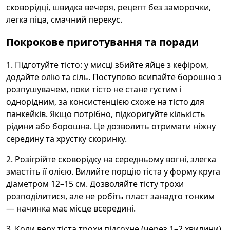
сковорідці, швидка вечеря, рецепт без заморочки,
легка піца, смачний перекус.
Покрокове приготування та поради
1. Підготуйте тісто: у мисці збийте яйце з кефіром,
додайте олію та сіль. Поступово всипайте борошно з
розпушувачем, поки тісто не стане густим і
однорідним, за консистенцією схоже на тісто для
панкейків. Якщо потрібно, підкоригуйте кількість
рідини або борошна. Це дозволить отримати ніжну
середину та хрустку скоринку.
2. Розігрійте сковорідку на середньому вогні, злегка
змастіть її олією. Вилийте порцію тіста у форму круга
діаметром 12–15 см. Дозволяйте тісту трохи
розподілитися, але не робіть пласт занадто тонким
— начинка має місце всередині.
3. Коли верх тістa трохи підсохне (через 1–2 хвилини),