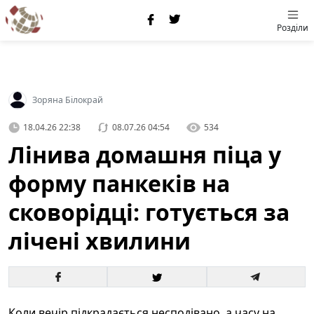
Розділи
Зоряна Білокрай
18.04.26 22:38
08.07.26 04:54
534
Лінива домашня піца у
форму панкеків на
сковорідці: готується за
лічені хвилини
Коли вечір підкрадається несподівано, а часу на