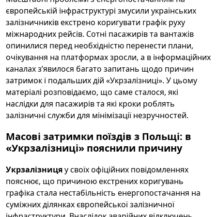
європейській інфраструктурі змусили українських
залізничників екстрено коригувати графік руху
міжнародних рейсів. Сотні пасажирів та вантажів
опинилися перед необхідністю перенести плани,
очікування на платформах зросли, а в інформаційних
каналах зʼявилося багато запитань щодо причин
затримок і подальших дій «Укрзалізниці». У цьому
матеріалі розповідаємо, що саме сталося, які
наслідки для пасажирів та які кроки роблять
залізничні служби для мінімізації незручностей.
Масові затримки поїздів з Польщі: в
«Укрзалізниці» пояснили причину
Укрзалізниця
у своїх офіційних повідомленнях
пояснює, що причиною екстрених коригувань
графіка стала нестабільність енергопостачання на
суміжних ділянках європейської залізничної
інфраструктури. Внаслідок аварійних відключень,