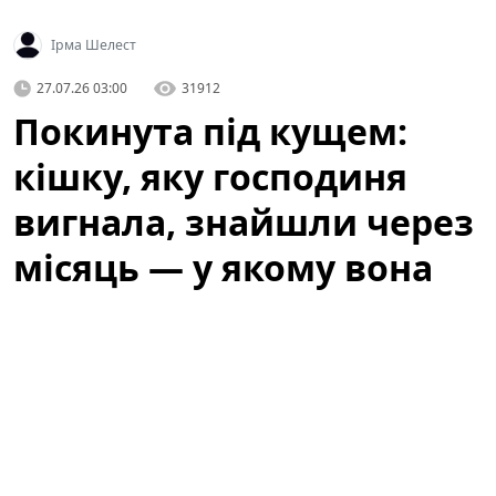
Ірма Шелест
27.07.26 03:00
31912
Покинута під кущем:
кішку, яку господиня
вигнала, знайшли через
місяць — у якому вона
стані
Історія, яка не залишила байдужими місцевих
жителів, почалася з випадкового виявлення тварини,
що сховалася під кущем біля одного з житлових