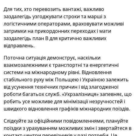
Для тих, хто перевозить вантажі, важливо
заздалегідь узгоджувати строки та марші з
логістичними операторами, враховувати можливі
затримки на прикордонних переходах і мати
заздалегідь план B для критично важливих
відправлень.
Поточна ситуація демонструє, наскільки
взаємозалежними є транспортні та енергетичні
системи на міжнародному рівні. Відновлення
стабільного руху між Польщею і Україною залежить
від усунення технічних причин і від злагодженої
роботи багатьох служб. «Укрзалізниця» запевняє, що
робить усе можливе для мінімізації незручностей і
швидкого відновлення графіків міжнародних поїздів.
Слідкуйте за офіційними повідомленнями, плануйте
поїздки з урахуванням можливих змін і звертайтеся в
контакт-центри перевізників у разі потреби. Це