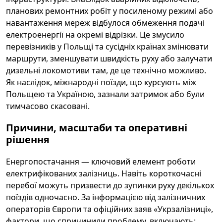
планових ремонтних робіт у посиленому режимі або
навантаження мереж відбулося обмеження подачі
електроенергії на окремі відрізки. Це змусило
перевізників у Польщі та сусідніх країнах змінювати
маршрути, зменшувати швидкість руху або залучати
дизельні локомотиви там, де це технічно можливо.
Як наслідок, міжнародні поїзди, що курсують між
Польщею та Україною, зазнали затримок або були
тимчасово скасовані.
Причини, масштаби та оперативні
рішення
Енергопостачання — ключовий елемент роботи
електрифікованих залізниць. Навіть короткочасні
перебої можуть призвести до зупинки руху декількох
поїздів одночасно. За інформацією від залізничних
операторів Європи та офіційних заяв «Укрзалізниці»,
фактори, що спричинили проблему, включають: