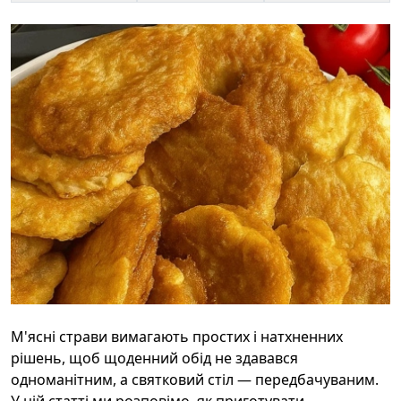
М'ясні страви вимагають простих і натхненних
рішень, щоб щоденний обід не здавався
одноманітним, а святковий стіл — передбачуваним.
У цій статті ми розповімо, як приготувати