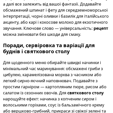
а далі все залежить від вашої фантазії. Додавайте
обсмажений шпинат і фету для середземноморської
інтерпретації, чорні оливки і базилік для італійського
акценту, або карі і кокосове молоко для екзотичного
звучання. Ключове слово — універсальність:
рецепт
можна змінювати без шкоди для смаку.
Поради, сервіровка та варіації для
буднів і святкового столу
Для щоденного меню обирайте швидкі начинки і
мінімальний час маринування: обсмажені гриби з
цибулею, карамелізована морква з часником або
легкий сирно-яєчний наповнювач. Подавайте з
простим гарніром — картопляним пюре, рисом або
салатом із сезонних овочів. Для
святкового столу
нарощуйте ефект: начинка з копченим сиром і
волоськими горіхами, соус із бальзамічного крему
або вершково-грибний, прикраси зі свіжої зелені та