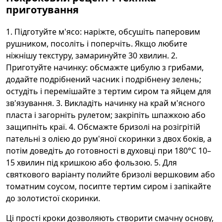
приготування
1. Підготуйте м'ясо: наріжте, обсушіть паперовим
рушником, посоліть і поперчіть. Якщо любите
ніжнішу текстуру, замаринуйте 30 хвилин. 2.
Приготуйте начинку: обсмажте цибулю з грибами,
додайте подрібнений часник і подрібнену зелень;
остудіть і перемішайте з тертим сиром та яйцем для
зв'язування. 3. Викладіть начинку на край м'ясного
пласта і загорніть рулетом; закріпіть шпажкою або
защипніть краї. 4. Обсмажте бризолі на розігрітій
пательні з олією до рум'яної скоринки з двох боків, а
потім доведіть до готовності в духовці при 180°C 10–
15 хвилин під кришкою або фользою. 5. Для
святкового варіанту полийте бризолі вершковим або
томатним соусом, посипте тертим сиром і запікайте
до золотистої скоринки.
Ці прості кроки дозволяють створити смачну основу,