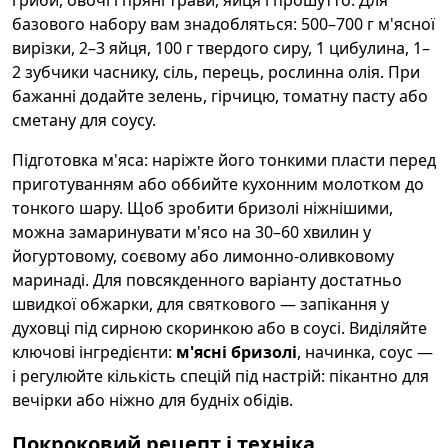
базового набору вам знадобляться: 500–700 г м'ясної
вирізки, 2–3 яйця, 100 г твердого сиру, 1 цибулина, 1–
2 зубчики часнику, сіль, перець, рослинна олія. При
бажанні додайте зелень, гірчицю, томатну пасту або
сметану для соусу.
Підготовка м'яса: наріжте його тонкими пласти перед
приготуванням або оббийте кухонним молотком до
тонкого шару. Щоб зробити бризолі ніжнішими,
можна замаринувати м'ясо на 30–60 хвилин у
йогуртовому, соєвому або лимонно-оливковому
маринаді. Для повсякденного варіанту достатньо
швидкої обжарки, для святкового — запікання у
духовці під сирною скоринкою або в соусі. Виділяйте
ключові інгредієнти:
м'ясні бризолі
, начинка, соус —
і регулюйте кількість спецій під настрій: пікантно для
вечірки або ніжно для будніх обідів.
Покроковий рецепт і техніка