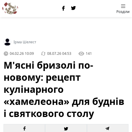
Розділи
Ірма Шелест
04.02.26 10:09
08.07.26 04:53
141
М'ясні бризолі по-
новому: рецепт
кулінарного
«хамелеона» для буднів
і святкового столу