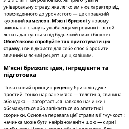
універсальну страву, яка легко змінює характер від
повсякденного до урочистого — це справжній
кухонний
хамелеон
.
М'ясні бризолі
у новому
виконанні стануть улюбленцями родини і гостей:
легко адаптуються під будь-який смак і бюджет.
Обов'язково спробуйте так приготувати цю
страву
, і ви відкриєте для себе спосіб зробити
звичний м'ясний рецепт ще цікавішим.
М'ясні бризолі: ідея, інгредієнти та
підготовка
Початковий принцип
рецепт
у бризолів дуже
простий: тонко нарізане м'ясо — телятина, свинина
або курка — загортається навколо начинки і
обсмажується або запікається до апетитної
скоринки. Основна перевага цієї страви в її гнучкості:
начинка може бути найрізноманітнішою — сири і
гриби, овочі і пряні трави, яйця і прошутто. Для