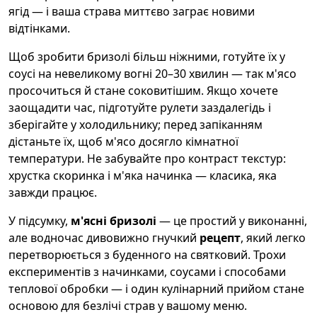
ягід — і ваша страва миттєво заграє новими
відтінками.
Щоб зробити бризолі більш ніжними, готуйте їх у
соусі на невеликому вогні 20–30 хвилин — так м'ясо
просочиться й стане соковитішим. Якщо хочете
заощадити час, підготуйте рулети заздалегідь і
зберігайте у холодильнику; перед запіканням
дістаньте їх, щоб м'ясо досягло кімнатної
температури. Не забувайте про контраст текстур:
хрустка скоринка і м'яка начинка — класика, яка
завжди працює.
У підсумку,
м'ясні бризолі
— це простий у виконанні,
але водночас дивовижно гнучкий
рецепт
, який легко
перетворюється з буденного на святковий. Трохи
експериментів з начинками, соусами і способами
теплової обробки — і один кулінарний прийом стане
основою для безлічі страв у вашому меню.