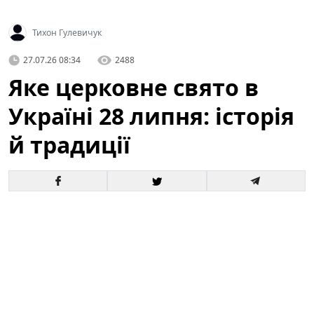
Тихон Гулевичук
27.07.26 08:34
2488
Яке церковне свято в
Україні 28 липня: історія
й традиції
Що за церковне свято святкують в Україні за новим
і старим календарем і кому моляться віряни —
читайте в матеріалі ТСН.ua. У цій статті детально
розповімо про головне святкування, яке припадає на
28 липня
, його історичне походження, богослужбові
та народні традиції, а також про те, до кого