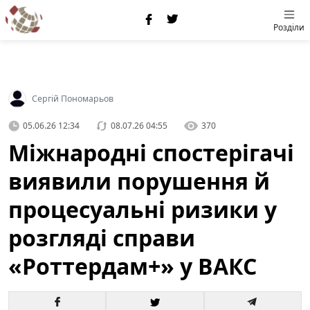
Розділи
Сергій Пономарьов
05.06.26 12:34
08.07.26 04:55
370
Міжнародні спостерігачі
виявили порушення й
процесуальні ризики у
розгляді справи
«Роттердам+» у ВАКС