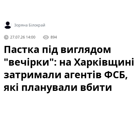
Зоряна Білокрай
27.07.26 14:00
894
Пастка під виглядом
"вечірки": на Харківщині
затримали агентів ФСБ,
які планували вбити
десятки воїнів ЗСУ
Нещодавнє затримання на Харківщині викрило