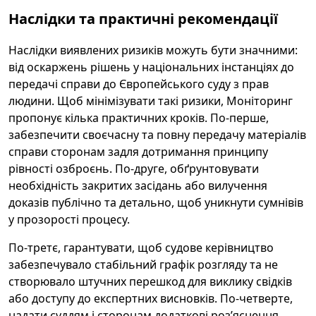
Наслідки та практичні рекомендації
Наслідки виявлених ризиків можуть бути значними:
від оскаржень рішень у національних інстанціях до
передачі справи до Європейського суду з прав
людини. Щоб мінімізувати такі ризики, Моніторинг
пропонує кілька практичних кроків. По-перше,
забезпечити своєчасну та повну передачу матеріалів
справи сторонам задля дотримання принципу
рівності озброєнь. По-друге, обґрунтовувати
необхідність закритих засідань або вилучення
доказів публічно та детально, щоб уникнути сумнівів
у прозорості процесу.
По-третє, гарантувати, щоб судове керівництво
забезпечувало стабільний графік розгляду та не
створювало штучних перешкод для виклику свідків
або доступу до експертних висновків. По-четверте,
надати суддям і сторонам додаткові роз’яснення