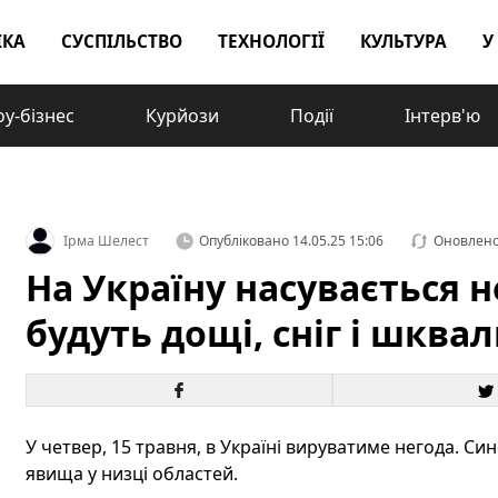
ІКА
СУСПІЛЬСТВО
ТЕХНОЛОГІЇ
КУЛЬТУРА
У
у-бізнес
Курйози
Події
Інтерв'ю
Ірма Шелест
Опубліковано
14.05.25 15:06
Оновлен
На Україну насувається н
будуть дощі, сніг і шква
У четвер, 15 травня, в Україні вируватиме негода. С
явища у низці областей.