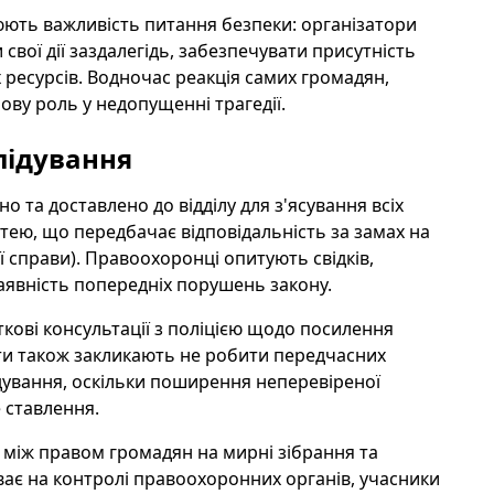
люють важливість питання безпеки: організатори
свої дії заздалегідь, забезпечувати присутність
ресурсів. Водночас реакція самих громадян,
ову роль у недопущенні трагедії.
слідування
 та доставлено до відділу для з'ясування всіх
тею, що передбачає відповідальність за замах на
ї справи). Правоохоронці опитують свідків,
аявність попередніх порушень закону.
ткові консультації з поліцією щодо посилення
істи також закликають не робити передчасних
ідування, оскільки поширення неперевіреної
 ставлення.
 між правом громадян на мирні зібрання та
ває на контролі правоохоронних органів, учасники