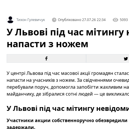
Тихон Гулевичук
Опубліковано
27.07.26 22:34
5093
У Львові під час мітинг
напасти з ножем
У центрі Львова під час масової акції громадян стал
напасти на учасників з ножем. За свідченнями очевид
перебували поруч, допомогла запобігти жахливим нас
майданчику, де зібралися сотні людей — це викликало
У Львові під час мітингу невідо
Участники акции собственноручно обезвредили 
задержали.