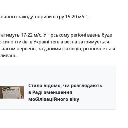
нічного заходу, пориви вітру 15-20 м/с", -
атимуть 17-22 м/с. У гірському регіоні вдень буде
ю синоптиків, в Україні тепла весна затримується.
м часом червень, за даними фахівців, розпочнеться
оливань.
Стало відомо, чи розглядають
в Раді зменшення
мобілізаційного віку