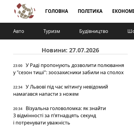
ГОЛОВНА
ПОЛІТИКА
ЕКОНОМ
Авто
Туризм
Будівництво
Шо
Новини: 27.07.2026
У Раді пропонують дозволити полювання
23:00
у "сезон тиші": зоозахисники забили на сполох
У Львові під час мітингу невідомий
22:34
намагався напасти з ножем
Візуальна головоломка: як знайти
20:34
3 відмінності за п’ятнадцять секунд
і потренувати уважність