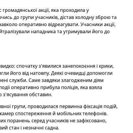
 громадянської акції, яка проходила у
чись до групи учасників, дістав холодну зброю та
авколо оперативно відреагувати. Учасники акції,
йтралізували нападника та утримували його до
видко: спочатку з'явилися занепокоєння і крики,
тягли його від натовпу. Деякі очевидці допомогли
трені служби. Саме завдяки злагодженим діям
одії оперативно прибула поліція, яка взяла
о з'ясування обставин.
вної групи, проводилася первинна фіксація подій,
 з камер спостереження й мобільних телефонів.
их поранень серед учасників не зафіксовано,
ий стан і незначні садна.