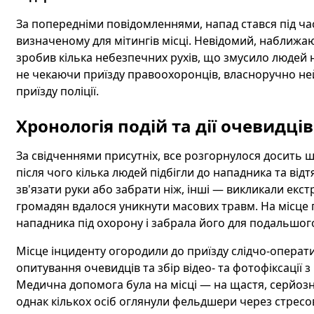
За попередніми повідомленнями, напад стався під час
визначеному для мітингів місці. Невідомий, наближаю
зробив кілька небезпечних рухів, що змусило людей н
не чекаючи приїзду правоохоронців, власноручно не
приїзду поліції.
Хронологія подій та дії очевидців
За свідченнями присутніх, все розгорнулося досить ш
після чого кілька людей підбігли до нападника та від
зв'язати руки або забрати ніж, інші — викликали екс
громадян вдалося уникнути масових травм. На місце п
нападника під охорону і забрала його для подальшог
Місце інциденту огородили до приїзду слідчо-операти
опитування очевидців та збір відео- та фотофіксації
Медична допомога була на місці — на щастя, серйозн
однак кількох осіб оглянули фельдшери через стресов