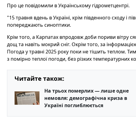
Про це повідомили в Українському гідрометцентрі.
"15 травня вдень в Україні, крім південного сходу і пів
попереджають синоптики.
Крім того, а Карпатах впродовж доби пориви вітру сяг
дощ та навіть мокрий сніг. Окрім того, за інформаціє
Погода у травні 2025 року поки не тішить теплом. Ти
з помірно теплої погоди, без різких температурних к
Читайте також:
На трьох померлих — лише одне
немовля: демографічна криза в
Україні поглиблюється