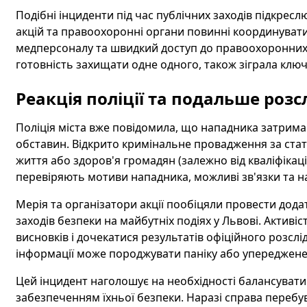
Подібні інциденти під час публічних заходів підкрес
акцій та правоохоронні органи повинні координувати 
медперсоналу та швидкий доступ до правоохоронних 
готовність захищати одне одного, також зіграла ключ
Реакція поліції та подальше роз
Поліція міста вже повідомила, що нападника затримано
обставин. Відкрито кримінальне провадження за стат
життя або здоров'я громадян (залежно від кваліфікаці
перевіряють мотиви нападника, можливі зв'язки та н
Мерія та організатори акції пообіцяли провести дода
заходів безпеки на майбутніх подіях у Львові. Актив
висновків і дочекатися результатів офіційного розсл
інформації може породжувати паніку або упереджене
Цей інцидент наголошує на необхідності балансувати
забезпеченням їхньої безпеки. Наразі справа перебу