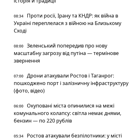
історія й традиції
Проти росії, Ірану та КНДР: як війна в
08:34
Україні переплелася з війною на Близькому
Сході
Зеленський попередив про нову
08:00
масштабну загрозу від путіна — термінове
звернення
Дрони атакували Ростов і Таганрог:
07:00
пошкоджено порт і залізничну інфраструктуру
(фото, відео)
Окуповані міста опинилися на межі
06:00
комунального колапсу: світла немає днями,
бензин — по 220 рублів
Ростов атакували безпілотники: у місті
05:34