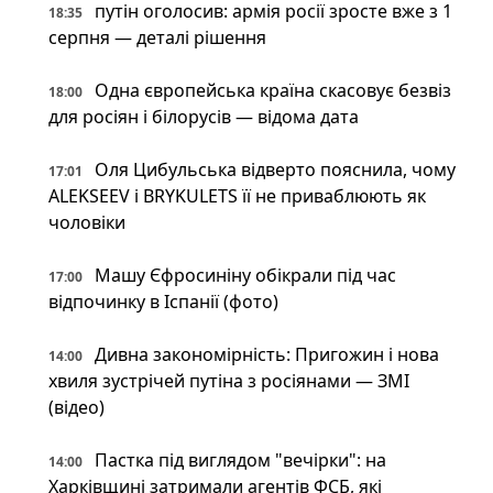
путін оголосив: армія росії зросте вже з 1
18:35
серпня — деталі рішення
Одна європейська країна скасовує безвіз
18:00
для росіян і білорусів — відома дата
Оля Цибульська відверто пояснила, чому
17:01
ALEKSEEV і BRYKULETS її не приваблюють як
чоловіки
Машу Єфросиніну обікрали під час
17:00
відпочинку в Іспанії (фото)
Дивна закономірність: Пригожин і нова
14:00
хвиля зустрічей путіна з росіянами — ЗМІ
(відео)
Пастка під виглядом "вечірки": на
14:00
Харківщині затримали агентів ФСБ, які