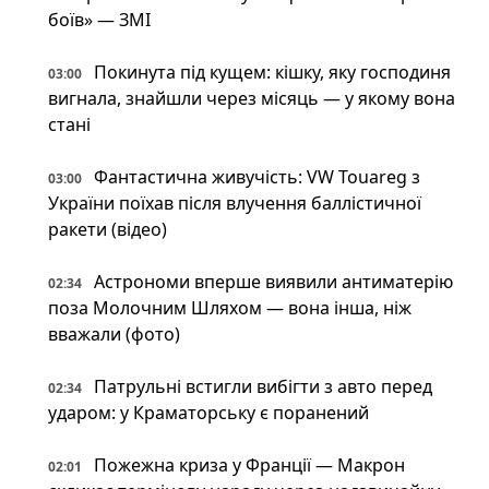
боїв» — ЗМІ
Покинута під кущем: кішку, яку господиня
03:00
вигнала, знайшли через місяць — у якому вона
стані
Фантастична живучість: VW Touareg з
03:00
України поїхав після влучення баллістичної
ракети (відео)
Астрономи вперше виявили антиматерію
02:34
поза Молочним Шляхом — вона інша, ніж
вважали (фото)
Патрульні встигли вибігти з авто перед
02:34
ударом: у Краматорську є поранений
Пожежна криза у Франції — Макрон
02:01