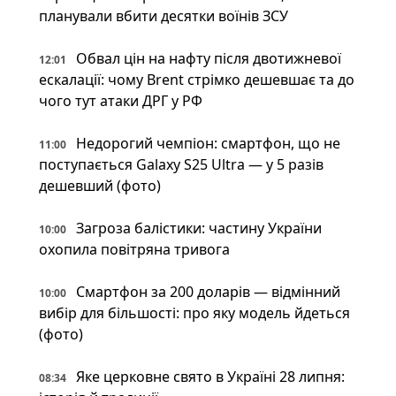
планували вбити десятки воїнів ЗСУ
Обвал цін на нафту після двотижневої
12:01
ескалації: чому Brent стрімко дешевшає та до
чого тут атаки ДРГ у РФ
Недорогий чемпіон: смартфон, що не
11:00
поступається Galaxy S25 Ultra — у 5 разів
дешевший (фото)
Загроза балістики: частину України
10:00
охопила повітряна тривога
Смартфон за 200 доларів — відмінний
10:00
вибір для більшості: про яку модель йдеться
(фото)
Яке церковне свято в Україні 28 липня:
08:34