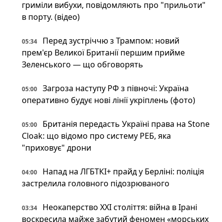
гриміли вибухи, повідомляють про "прильоти"
в порту. (відео)
Перед зустріччю з Трампом: новий
05:34
прем'єр Великої Британії першим прийме
Зеленського — що обговорять
Загроза наступу РФ з півночі: Україна
05:00
оперативно будує нові лінії укріплень (фото)
Британія передасть Україні права на Stone
05:00
Cloak: що відомо про систему РЕБ, яка
"приховує" дрони
Напад на ЛГБТКІ+ прайд у Берліні: поліція
04:00
застрелила головного підозрюваного
Неокаперство XXI століття: війна в Ірані
03:34
воскресила майже забутий феномен «морських