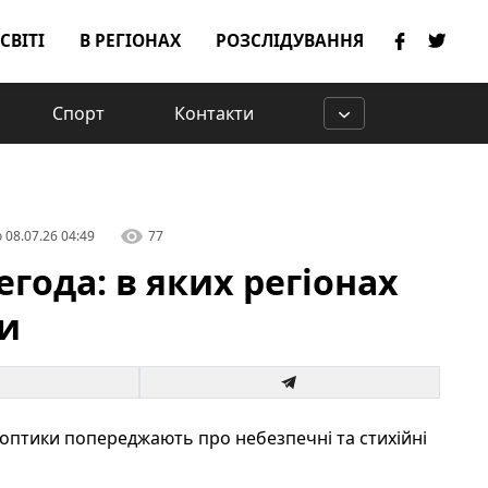
 СВІТІ
В РЕГІОНАХ
РОЗСЛІДУВАННЯ
Спорт
Контакти
о
08.07.26 04:49
77
егода: в яких регіонах
ли
иноптики попереджають про небезпечні та стихійні