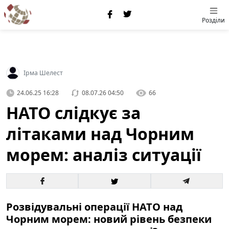
Розділи
Ірма Шелест
24.06.25 16:28
08.07.26 04:50
66
НАТО слідкує за
літаками над Чорним
морем: аналіз ситуації
Розвідувальні операції НАТО над
Чорним морем: новий рівень безпеки