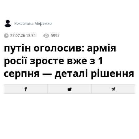
Роксолана Мережко
27.07.26 18:35
5997
путін оголосив: армія
росії зросте вже з 1
серпня — деталі рішення
Офіційне оголошення кремля про збільшення
чисельності збройних сил викликало хвилю запитань
і припущень як усередині росії, так і за її межами. За
словами президента, відповідні кроки набудуть
чинності з 1 серпня, і вже згадується низка