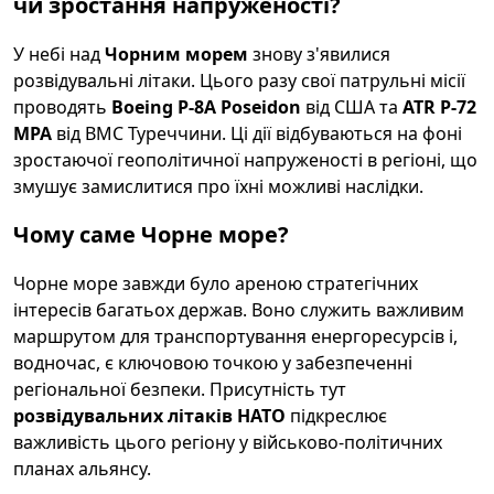
чи зростання напруженості?
У небі над
Чорним морем
знову з'явилися
розвідувальні літаки. Цього разу свої патрульні місії
проводять
Boeing P-8A Poseidon
від США та
ATR P-72
MPA
від ВМС Туреччини. Ці дії відбуваються на фоні
зростаючої геополітичної напруженості в регіоні, що
змушує замислитися про їхні можливі наслідки.
Чому саме Чорне море?
Чорне море завжди було ареною стратегічних
інтересів багатьох держав. Воно служить важливим
маршрутом для транспортування енергоресурсів і,
водночас, є ключовою точкою у забезпеченні
регіональної безпеки. Присутність тут
розвідувальних літаків НАТО
підкреслює
важливість цього регіону у військово-політичних
планах альянсу.