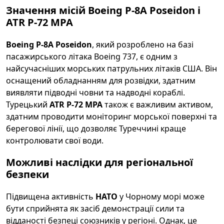
Значення місій Boeing P-8A Poseidon і
ATR P-72 MPA
Boeing P-8A Poseidon
, який розроблено на базі
пасажирського літака Boeing 737, є одним з
найсучасніших морських патрульних літаків США. Він
оснащений обладнанням для розвідки, здатним
виявляти підводні човни та надводні кораблі.
Турецький
ATR P-72 MPA
також є важливим активом,
здатним проводити моніторинг морської поверхні та
берегової лінії, що дозволяє Туреччині краще
контролювати свої води.
Можливі наслідки для регіональної
безпеки
Підвищена активність
НАТО
у Чорному морі може
бути сприйнята як засіб демонстрації сили та
відданості безпеці союзників у регіоні. Однак, це