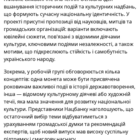
вшанування історичних подій та культурних надбань,
що формують сучасну національну ідентичність. У
проекті присутні пропозиції від науковців, митців та
громадських організацій: варіанти включають
ювілейні сюжети, пов'язані з відомими діячами
культури, ключовими подіями незалежності, а також
мотиви, що підкреслюють стійкість і самобутність
українського народу.
Зокрема, у робочій групі обговорюється кілька
концептів: одна монета може бути присвячена
роковинам важливої події в історії державотворення,
інша — відомому культурному діячеві або художній
течії, яка мала значення для розвитку національної
культури. Представники Нацбанку наголошують, що
остаточний вибір теми відбуватиметься з
урахуванням громадської думки та рекомендацій
експертів, щоб новий випуск мав високу суспільну
підтримку і смислову наснагу.