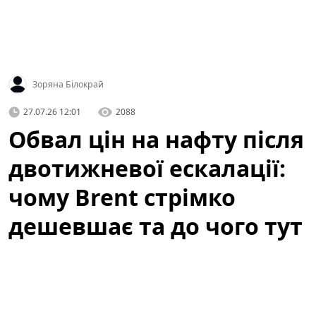
Зоряна Білокрай
27.07.26 12:01
2088
Обвал цін на нафту після
двотижневої ескалації:
чому Brent стрімко
дешевшає та до чого тут
атаки ДРГ у РФ