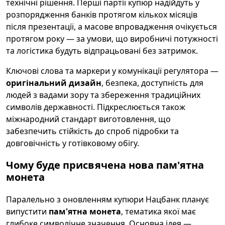
технічні рішення. Перші партії купюр надійдуть у
розпорядження банків протягом кількох місяців
після презентації, а масове впровадження очікується
протягом року — за умови, що виробничі потужності
та логістика будуть відпрацьовані без затримок.
Ключові слова та маркери у комунікації регулятора —
оригінальний дизайн
, безпека, доступність для
людей з вадами зору та збереження традиційних
символів державності. Підкреслюється також
міжнародний стандарт виготовлення, що
забезпечить стійкість до спроб підробки та
довговічність у готівковому обігу.
Чому буде присвячена нова пам'ятна
монета
Паралельно з оновленням купюри Нацбанк планує
випустити
пам'ятна монета
, тематика якої має
глибоке символічне значення. Основна ідея —