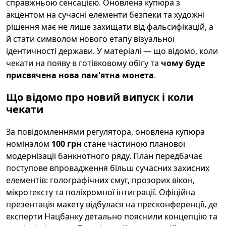
справжньою сенсацією. Оновлена купюра з
акцентом на сучасні елементи безпеки та художні
рішення має не лише захищати від фальсифікацій, а
й стати символом нового етапу візуальної
ідентичності держави. У матеріалі — що відомо, коли
чекати на появу в готівковому обігу та
чому буде
присвячена нова пам'ятна монета
.
Що відомо про новий випуск і коли
чекати
За повідомленнями регулятора, оновлена купюра
номіналом
100 грн
стане частиною планової
модернізації банкнотного ряду. План передбачає
поступове впровадження більш сучасних захисних
елементів: голографічних смуг, прозорих вікон,
мікротексту та поліхромної інтиграції. Офіційна
презентація макету відбулася на пресконференції, де
експерти Нацбанку детально пояснили концепцію та