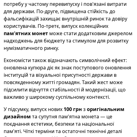
потребу у частому перевипуску і пов'язані витрати
для держави. По-друге, підвищена стійкість до
фальсифікацій захищає внутрішній ринок та довіру
користувачів. По-третє, випуск колекційних
пам'ятних монет
може стати додатковим джерелом
надходжень для бюджету та стимулом для розвитку
нумізматичного ринку.
Економісти також відзначають символічний ефект:
оновлена купюра діє як знак поступового оновлення
інституцій та візуальної присутності держави в
повсякденному житті громадян. Такий жест може
підсилити відчуття стабільності й модернізації, що
важливо у широкому суспільному контексті.
У підсумку, випуск нових
100 грн
з
оригінальним
дизайном
та супутня пам'ятна монета — це
поєднання естетики, безпеки та національної
пам'яті. Чіткі терміни та остаточні технічні деталі