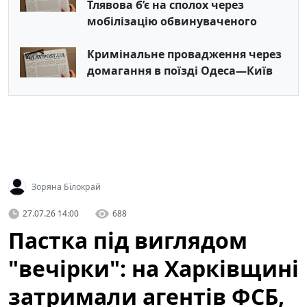
Тлявова б’є на сполох через
мобілізацію обвинуваченого
Кримінальне провадження через
домагання в поїзді Одеса—Київ
Зоряна Білокрай
27.07.26 14:00
688
Пастка під виглядом
"вечірки": на Харківщині
затримали агентів ФСБ,