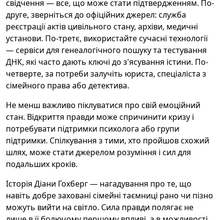
свідчення — все, що може стати підтвердженням. По-
друге, зверніться до офіційних джерел: служба
реєстрації актів цивільного стану, архіви, медичні
установи. По-третє, використайте сучасні технології
— сервіси для генеалогічного пошуку та тестування
ДНК, які часто дають ключі до з'ясування істини. По-
четверте, за потреби залучіть юриста, спеціаліста з
сімейного права або детектива.
Не менш важливо піклуватися про свій емоційний
стан. Відкриття правди може спричинити кризу і
потребувати підтримки психолога або групи
підтримки. Спілкування з тими, хто пройшов схожий
шлях, може стати джерелом розуміння і сил для
подальших кроків.
Історія Діани Гохберг — нагадування про те, що
навіть добре заховані сімейні таємниці рано чи пізно
можуть вийти на світло. Сила правди полягає не
лише в її болючому першому впливі, а в можливості