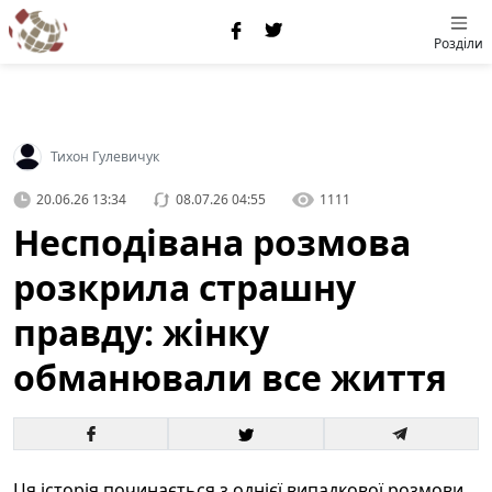
Розділи
Тихон Гулевичук
20.06.26 13:34
08.07.26 04:55
1111
Несподівана розмова
розкрила страшну
правду: жінку
обманювали все життя
Ця історія починається з однієї випадкової розмови,