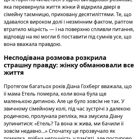
яка перевернула життя жінки й відкрила двері в
сімейну таємницю, приховану десятиліттями. Те, що
здавалося вироком долі і незмінним фактом, раптом
втратило міцність — і на поверхню спливли питання,
відповіді на які могли б поставити під сумнів усе, що
вона вважала правдою.
Несподівана розмова розкрила
страшну правду: жінку обманювали все
життя
Протягом багатьох років Діана Гохберг вважала, що
її мама Етель померла, коли вона була ще
маленькою дитиною. Але це було зовсім не так. У
звичному сімейному колі, під час зустрічі з далекою
родичкою, пролунала репліка, яка змусила Діану
зупинитися: «Етель? Та вона ж жива, ми бачили її
зовсім недавно...» Спочатку це прозвучало як
помилка, дрібна неточність у пам'яті, але поступово