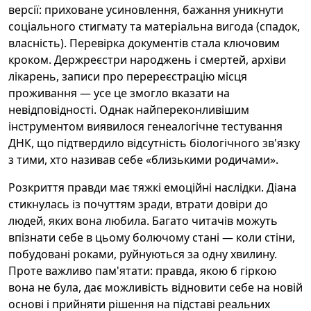
версії: приховане усиновлення, бажання уникнути
соціального стигмату та матеріальна вигода (спадок,
власність). Перевірка документів стала ключовим
кроком. Держреєстри народжень і смертей, архіви
лікарень, записи про перереєстрацію місця
проживання — усе це змогло вказати на
невідповідності. Однак найпереконливішим
інструментом виявилося генеалогічне тестування
ДНК, що підтвердило відсутність біологічного зв'язку
з тими, хто називав себе «близькими родичами».
Розкриття правди має тяжкі емоційні наслідки. Діана
стикнулась із почуттям зради, втрати довіри до
людей, яких вона любила. Багато читачів можуть
впізнати себе в цьому болючому стані — коли стіни,
побудовані роками, руйнуються за одну хвилину.
Проте важливо пам'ятати: правда, якою б гіркою
вона не була, дає можливість відновити себе на новій
основі і прийняти рішення на підставі реальних